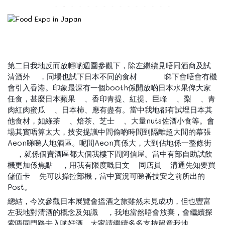
第二日我地反而放輕啲週圍參觀下，除左繼續見唔同酒商及試
清酒外
，同場也試下日本不同的食材
睇下會唔會有機
🍶
🍙
🍘
🌰
會引入香港。印象最深有一個booth係開放啲日本水果俾大家
任食，甚麼日本蘋果
、香印青提、紅提、巨峰
、梨
、青
🍎
🍇
🍐
肉紅肉蜜瓜
、日本柿、應有盡有。當中我地都有試埋日本其
🍈
他食材，如綠茶
、焙茶、芝士
、大量nuts佐酒小食等。會
🍵
🧀
場其實唔算太大，技安提議中間偷啲時間到隔離超大間的幕張
Aeon睇睇人地酒區。呢間Aeon真係大，大到佔地係一整條街
，就係個賣酒區都大個我樓下間阿信屋。當中有部自助試飲
🏪
機更加係焦點
，用我有限度嘅日文
同店員
溝通先知要買
💥
🈁
🧑🏻
儲值卡
先可以操控部機，當中實況可睇番技安之前所出的
💳
Post。
總結，今次參觀日本展覽會搵酒之旅雖然未見成功，但也豐富
左我地對清酒的概念及知識
，我地當然唔會放棄，會繼續探
🆙
索唔同門路去入啲好酒，大家請繼續多多支持留意我地。