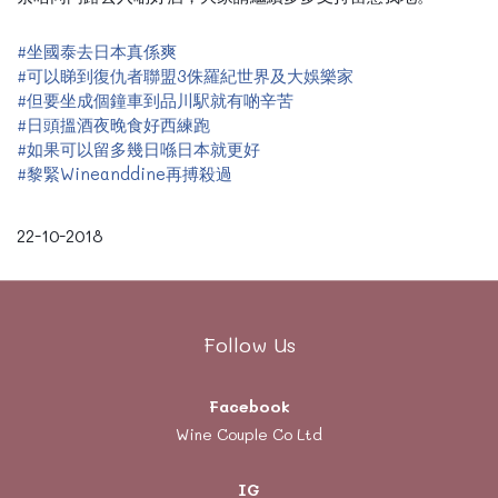
😉
💪🏻
💪🏻
#
坐國泰去日本真係爽
#
可以睇到復仇者聯盟3侏羅紀世界及大娛樂家
#
但要坐成個鐘車到品川駅就有啲辛苦
#
日頭搵酒夜晚食好西練跑
#
如果可以留多幾日喺日本就更好
#
黎緊Wineanddine再搏殺過
22-10-2018
Follow Us
Facebook
Wine Couple Co Ltd
IG