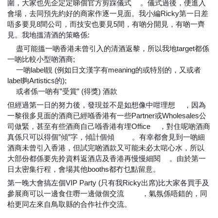
圍，大家也先企定定睇個官方剪踩儀式
。儀式過後，便進入
✂
會場，去同預先約好的商家作逐一見面。我小編Ricky第一日差
唔多要見8間公司，而技安也要見5間，有啲分開見，有啲一齊
見。我地搵清酒的策略係:
盡可能搵一啲香港未曾引入的清酒返黎，所以我地target都係
▶
一啲比較小型啲酒商;
一啲label靚 (例如日文漢字有meaning的或特別的，又或者
▶
label夠Artistics的);
或者係一啲有”受賞” (得獎) 酒款
▶
但經過第一日的努力後，發現並不是如想像中咁理想
，因為
🤦🏻‍♂️
一黎很多見面的酒商已經喺香港有一些Partner或Wholesales公
司做緊，甚至有些酒商自己喺香港有埋Office
，對住呢啲酒商
🏢
真係只可以得個”傾”字，傾計個傾
。有幸都會見到一啲細
🗣
🗣
酒商未曾引入香港，但試完啲酒款又可能未必太啱心水，所以
大部份都係要先拎資料返酒店及香港再慢慢細閱
。由於第一
📄
日太密集行程，會場其他booths都冇乜點留意。
第一晚大會搞左個VIP Party (只有我Ricky出席)比大家各買手及
參展商可以一邊食住嘢一邊做個交流
，氣氛係唔錯的，同
🍝
🍻
枱更同左來自鳥取縣的合作社作交流。