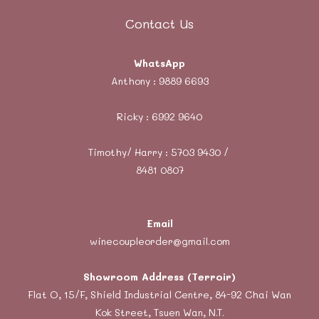
Contact Us
WhatsApp
Anthony :
9889 6693
Ricky :
6992 9640
Timothy/ Harry : 5703 9430 /
8481 0807
Email
winecoupleorder@gmail.com
Showroom Address (Terroir)
Flat O, 15/F, Shield Industrial Centre, 84-92 Chai Wan
Kok Street, Tsuen Wan, N.T.