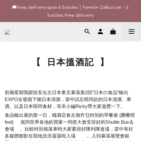
🚚Free delivery upon 6 bottles｜Terroir Collection - 3 
🚚Free delivery upon 6 bottles｜Terroir Collection - 3 
bottles free delivery
bottles free delivery
🍷酒款、優惠經常更新，請時刻追蹤我地😊｜🤵👰Wine Couple 
你的最佳婚宴酒酒商
🚚Free delivery upon 6 bottles｜Terroir Collection - 3 
bottles free delivery
【
日本搵酒記
】
🇯🇵
🍶
前兩星期我跟技安去左日本東京幕張第2回”日本の食品”輸出
EXPO去發掘下啲日本清酒，當中試左唔同款的日本清酒、果
酒、以及日本唔同食材，等禾小編Ricky帶大家遊歷一下。
😉
食品輸出展的第一日，喺酒店食左個冇乜特別的早餐後 (團餐咁
feel)
就同世界各地的買家一同搭大會安排好的Shuttle Bus去
😕
會場
。比較特別係落車時大家要排好隊列隊進場，當中有好
🚌
多媒體都影住我地浩浩蕩蕩咁入場
。入到幕張展覽會範
📸
📸