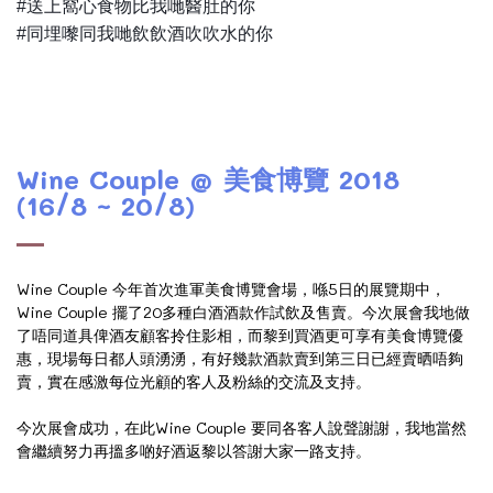
#送上窩心食物比我哋醫肚的你
🥧
🥠
🍡
#同埋嚟同我哋飲飲酒吹吹水的你
🍷
🗣
Wine Couple @ 美食博覽 2018
(16/8 ~ 20/8)
Wine Couple 今年首次進軍美食博覽會場，喺5日的展覽期中，
Wine Couple 擺了20多種白酒酒款作試飲及售賣。今次展會我地做
了唔同道具俾酒友顧客拎住影相，而黎到買酒更可享有美食博覽優
惠，現場每日都人頭湧湧，有好幾款酒款賣到第三日已經賣晒唔夠
賣，實在感激每位光顧的客人及粉絲的交流及支持。
今次展會成功，在此Wine Couple 要同各客人說聲謝謝，我地當然
會繼續努力再搵多啲好酒返黎以答謝大家一路支持。