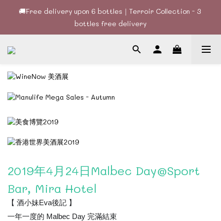
🚚Free delivery upon 6 bottles｜Terroir Collection - 3 
🚚Free delivery upon 6 bottles｜Terroir Collection - 3 
bottles free delivery
bottles free delivery
🍷酒款、優惠經常更新，請時刻追蹤我地😊｜🤵👰Wine Couple 
你的最佳婚宴酒酒商
🚚Free delivery upon 6 bottles｜Terroir Collection - 3 
bottles free delivery
2019年4月24日Malbec Day@Sport
Bar, Mira Hotel
【 酒小妹Eva
後記
】
一年一度的 Malbec Day 完滿結束
😊