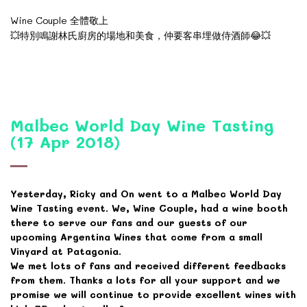
Wine Couple
全體敬上
💥
😂💥
特別鳴謝林氏廚房的場地和美食，仲要客串埋做侍酒師
Malbec World Day Wine Tasting
(17 Apr 2018)
Yesterday, Ricky and On went to a Malbec World Day
Wine Tasting event. We, Wine Couple, had a wine booth
there to serve our fans and our guests of our
upcoming Argentina Wines that come from a small
Vinyard at Patagonia.
We met lots of fans and received different feedbacks
from them. Thanks a lots for all your support and we
promise we will continue to provide excellent wines with