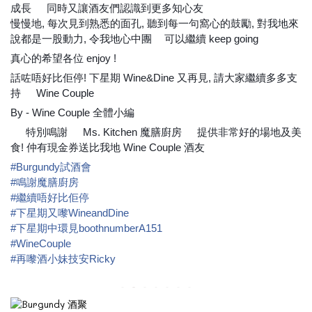
成長
同時又讓酒友們認識到更多知心友
🤗
👬
👭
👍
👍
👍
慢慢地, 每次見到熟悉的面孔, 聽到每一句窩心的鼓勵, 對我地來
說都是一股動力, 令我地心中團
可以繼續 keep going
🔥
🤪
真心的希望各位 enjoy !
💕
話咗唔好比佢停! 下星期 Wine&Dine 又再見, 請大家繼續多多支
持
Wine Couple
✨
✨
By - Wine Couple 全體小編
🍷
特別鳴謝
Ms. Kitchen 魔膳廚房
提供非常好的場地及美
💥
👉
👈
食! 仲有現金券送比我地 Wine Couple 酒友
😁
😁
💥
#
Burgundy試酒會
#
鳴謝魔膳廚房
#
繼續唔好比佢停
#
下星期又嚟WineandDine
#
下星期中環見boothnumberA151
#
WineCouple
#
再嚟酒小妹技安Ricky