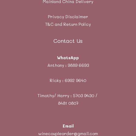
Mainland China Delivery
Privacy Disclaimer
T&C and Return Policy
Contact Us
WhatsApp
Anthony :
9889 6693
Ricky :
6992 9640
Timothy/ Harry : 5703 9430 /
8481 0807
Email
winecoupleorder@gmail.com