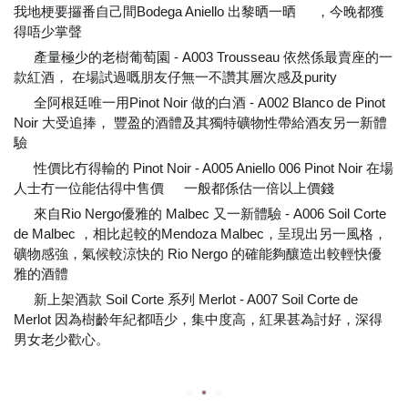
我地梗要攞番自己間Bodega Aniello 出黎晒一晒
，今晚都獲
🤗
得唔少掌聲
😍
產量極少的老樹葡萄園 - A003 Trousseau 依然係最賣座的一
⭐
款紅酒， 在場試過嘅朋友仔無一不讚其層次感及purity
💯
全阿根廷唯一用Pinot Noir 做的白酒 - A002 Blanco de Pinot
⭐
Noir 大受追捧， 豐盈的酒體及其獨特礦物性帶給酒友另一新體
驗
🙆🏻‍♀️
性價比冇得輸的 Pinot Noir - A005 Aniello 006 Pinot Noir 在場
⭐
人士冇一位能估得中售價
一般都係估一倍以上價錢
😂
來自Rio Nergo優雅的 Malbec 又一新體驗 - A006 Soil Corte
⭐
de Malbec ，相比起較的Mendoza Malbec，呈現出另一風格，
礦物感強，氣候較涼快的 Rio Nergo 的確能夠釀造出較輕快優
雅的酒體
☺
新上架酒款 Soil Corte 系列 Merlot - A007 Soil Corte de
⭐
Merlot 因為樹齡年紀都唔少，集中度高，紅果甚為討好，深得
男女老少歡心。