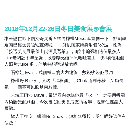
冬日美食展@會展
2018年12月22-26日
本來諗住影下兩支奇兵番石榴同檸檬Moscato宣傳一下，點知轉
過頭已經無貨唔駛宣傳啦
，所以而家轉身射個3分波，改為
😆
「投選美食展最傑出倒酒員選舉」，3位小編張相邊個最多人
Like老闆話下年聖誕可以獎勵比佢休息唔駛開工，快d响佢地個
人照片比like 啦，佢地好想聖誕放假喎
🤣
石榴姐 Eva ，成個檔口的大內總管，數錢收錢佢最叻
1️⃣
👍🏻
檸檬哥 Ricky ，又名「福檸佳」，Chok 過謝檸檬，又夠長
2️⃣
氣，一個客可以吹足兩粒鐘。
人氣王阿漆 Dave，最近國內專線佢最「火」*一定要用番國
3️⃣
內術語先配到佢，今次被召回美食展友情客串，現暫住麗晶大
賓館。
懶人王技安，繼續No Show ，無相無得投，明年唔好諗住有
4️⃣
假放！