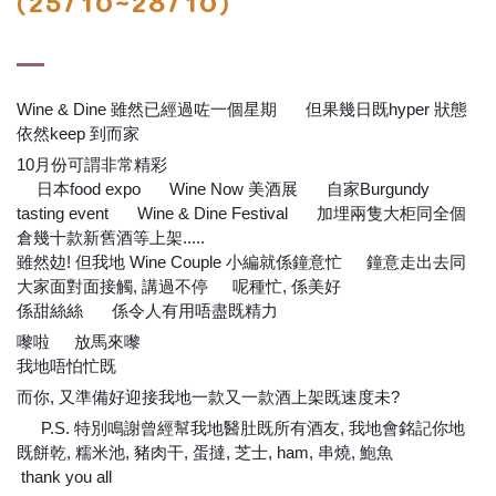
(25/10~28/10)
Wine & Dine 雖然已經過咗一個星期
但果幾日既hyper 狀態
☺️
依然keep 到而家
🤣
🤣
10月份可謂非常精彩
😎
日本food expo
Wine Now 美酒展
自家Burgundy
➡️
➡️
➡️
tasting event
Wine & Dine Festival
加埋兩隻大柜同全個
➡️
➕
倉幾十款新舊酒等上架.....
😅
雖然攰! 但我地 Wine Couple 小編就係鐘意忙
鐘意走出去同
🤩
大家面對面接觸, 講過不停
呢種忙, 係美好
🗣️
😊
係甜絲絲
係令人有用唔盡既精力
💕
💪
💪
嚟啦
放馬來嚟
❗
❗
我地唔怕忙既
❗
❗
而你, 又準備好迎接我地一款又一款酒上架既速度未?
😂
😂
P.S. 特別鳴謝曾經幫我地醫肚既所有酒友, 我地會銘記你地
❣️
既餅乾, 糯米池, 豬肉干, 蛋撻, 芝士, ham, 串燒, 鮑魚
🤪
🤪
thank you all
😘