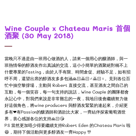
Wine Couple x Chateau Maris 首個
酒聚 (30 May 2018)
當晚只不過是由一班用心做酒的人，請來一個用心的釀酒師，與一
🤪
班熱情
的醇酒友作出真誠的交流，這小小簡單的酒聚絕對稱不上
Tasting
什麼專業的
，由於人手有限、時間倉促、經驗不足，如有招
🙏🏻🙇🏻
♂
🙇🏻
♀
呼不周，還望出席的醇酒友多多包涵
。見到各位百
Robert
忙中抽空黎撐場，主動與
直接交流，甚至酒友之間自己的
Wine Couple
互動，每一個笑容，每一句支持的說話，
的團隊都會
永記心中，對我們來說是非常難忘的一夜，我地日後會繼續努力做
wine producers
好這個角色，將
與醇酒友緊緊的連起來，介紹更
Passion
❤
多有
有
的釀酒師和酒款比大家，一齊結伴探索葡萄酒世
🙏🏻😘
界，衷心感謝各位的支持
P.S
Robert Eden
Chateau Maris
當然更加唔少得要繼續支持
的
啦
Happy
😆
🎊
，期待下個活動與更多醇酒友一齊