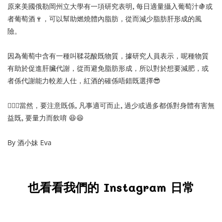
原來美國俄勒岡州立大學有一項研究表明
,
每日適量攝入葡萄汁
🍇
或
者葡萄酒
🍷
，可以幫助燃燒體內脂肪，從而減少脂肪肝形成的風
險。
因為葡萄中含有一種叫鞣花酸既物質，據研究人員表示，呢種物質
有助於促進肝臟代謝，從而避免脂肪形成，所以對於想要減肥，或
者係代謝能力較差人仕，紅酒的確係唔錯既選擇
😎
💁🏻
當然，要注意既係
,
凡事適可而止
,
過少或過多都係對身體有害無
益既
,
要量力而飲唷
😆
😆
By 酒小妹 Eva
也看看我們的 Instagram 日常