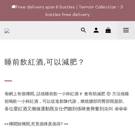
🚚Free delivery upon 6 bottles｜Terroir Collection - 3 
🚚Free delivery upon 6 bottles｜Terroir Collection - 3 
bottles free delivery
bottles free delivery
🍷酒款、優惠經常更新，請時刻追蹤我地😊｜🤵👰Wine Couple 
你的最佳婚宴酒酒商
🚚Free delivery upon 6 bottles｜Terroir Collection - 3 
bottles free delivery
睡前飲紅酒,可以減肥？
🤪
網上有個傳聞
,
話係睡前飲一小杯紅酒
🍷
會有助減肥
😍
方法係睡
前喝飲一小杯紅酒，可以促進新陳代謝，燃燒腰部同臀部既脂肪。
🤩
🤩
🤩
各位愛紅酒又懶做運動既女仕們聽到係咪會興奮到尖叫
👀
傳聞歸傳聞
,
究竟係咪真係得
?
👀