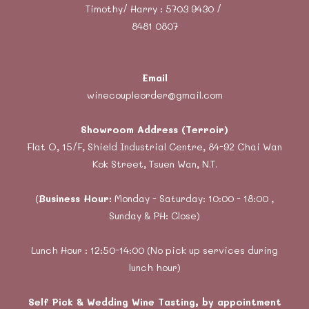
Timothy/ Harry : 5703 9430 /
8481 0807
Email
winecoupleorder@gmail.com
Showroom Address (Terroir)
Flat O, 15/F, Shield Industrial Centre, 84-92 Chai Wan
Kok Street, Tsuen Wan, N.T.
(
Business Hour:
Monday - Saturday: 10:00 - 18:00 ,
Sunday & PH: Close)
Lunch Hour : 12:50-14:00 (No pick up services during
lunch hour)
Self Pick & Wedding Wine Tasting, by appointment