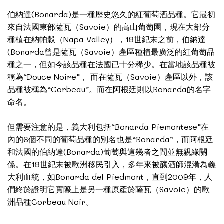
伯納達(Bonarda)是一種歷史悠久的紅葡萄酒品種。它最初
來自法國東部薩瓦（Savoie）的高山葡萄園，現在大部分
種植在納帕穀（Napa Valley），19世紀末之前，伯納達
(Bonarda曾是薩瓦（Savoie）產區種植最廣泛的紅葡萄品
種之一，但如今該品種在法國已十分稀少。在當地該品種被
稱為“Douce Noire”， 而在薩瓦（Savoie）產區以外，該
品種被稱為“Corbeau”。而在阿根廷則以Bonarda的名字
命名。
但需要注意的是，義大利包括“Bonarda Piemontese”在
內的6個不同的葡萄品種的別名也是“Bonarda”，而阿根廷
和法國的伯納達(Bonarda)葡萄與這幾者之間並無親緣關
係。在19世紀末被歐洲移民引入，多年來被釀酒師混淆為義
大利血統，如Bonarda del Piedmont，直到2009年，人
們終於證明它實際上是另一種原產於薩瓦（Savoie）的歐
洲品種Corbeau Noir。