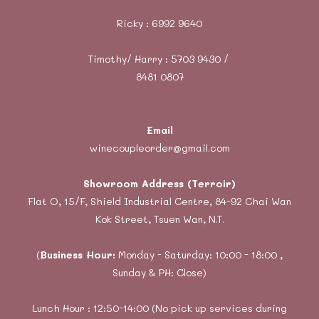
Ricky :
6992 9640
Timothy/ Harry : 5703 9430 /
8481 0807
Email
winecoupleorder@gmail.com
Showroom Address (Terroir)
Flat O, 15/F, Shield Industrial Centre, 84-92 Chai Wan
Kok Street, Tsuen Wan, N.T.
(
Business Hour:
Monday - Saturday: 10:00 - 18:00 ,
Sunday & PH: Close)
Lunch Hour : 12:50-14:00 (No pick up services during