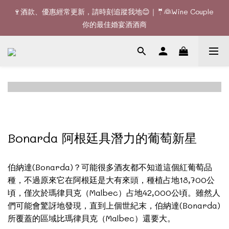
🚚Free delivery upon 6 bottles｜Terroir Collection - 3 
🍷酒款、優惠經常更新，請時刻追蹤我地😊｜🤵👰Wine Couple 
bottles free delivery
你的最佳婚宴酒酒商
🚚Free delivery upon 6 bottles｜Terroir Collection - 3 
bottles free delivery
Bonarda 阿根廷具潛力的葡萄新星
伯納達(Bonarda)？可能很多酒友都不知道這個紅葡萄品
種，不過原來它在阿根廷是大有來頭，種植占地18,700公
頃，僅次於瑪律貝克（Malbec）占地42,000公頃。雖然人
們可能會驚訝地發現，直到上個世紀末，伯納達(Bonarda)
所覆蓋的區域比瑪律貝克（Malbec）還要大。