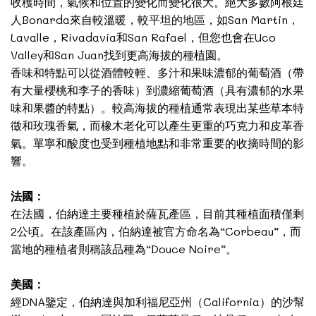
收穫時間，氣候和位置的變化而變化很大。絕大多數阿根廷
人Bonarda來自較溫暖，較平坦的地區，如San Martin，
Lavalle，Rivadavia和San Rafael，但您也會在Uco
Valley和San Juan找到更高海拔的種植園。
香味和特點可以從酒體較輕、多汁和果味濃郁的葡萄酒（帶
有大量櫻桃和李子的香味）到濃縮葡萄酒（具有濃郁的水果
味和果醬的特點）。較高海拔的種植通常表現出某些草本特
徵和玫瑰香氣，而橡木老化可以產生更重的巧克力和皮革香
氣。單寧和酸度也受到種植地點和非常重要的收摘時間的影
響。
法國：
在法國，伯納達主要種植於薩瓦產區，目前其種植面積僅剩
2公頃。在該產區內，伯納達被官方命名為“Corbeau”，而
當地的種植者則稱該品種為“Douce Noire”。
美國：
經DNA鑒定，伯納達與加利福尼亞州（California）的沙幫