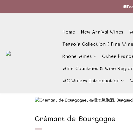
🚚Fre
🚚Fre
🍷酒
Home
New Arrival Wines
W
🚚Fre
Terroir Collection ( Fine Wine
Rhone Wines
Other Franc
Wine Countries & Wine Regio
WC Winery Introduction
W
Crémant de Bourgogne