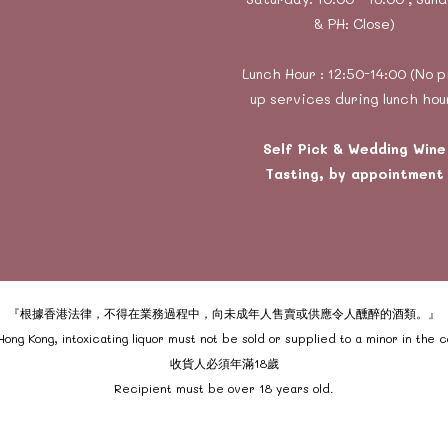
& PH: Close)
Lunch Hour : 12:50-14:00 (No p
up services during lunch hou
Self Pick & Wedding Wine
Tasting, by appointment
『根據香港法律，不得在業務過程中，向未成年人售賣或供應令人醺醉的酒類。』
ong Kong, intoxicating liquor must not be sold or supplied to a minor in the 
收貨人必須年滿18歲
Recipient must be over 18 years old.