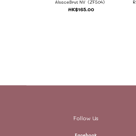
AlsaceBrut NV《ZF504》
R
HK$165.00
Follow Us
Facebook