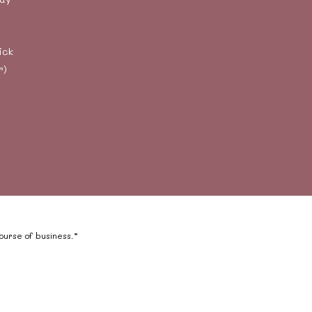
ick
r)
course of business.”