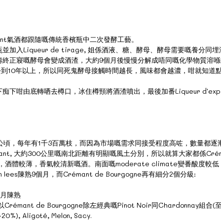
Crémant氣酒都跟隨嘅傳統香檳瓶中二次發酵工藝。
入Liqueur de tirage, 姐係酒液、糖、酵母、酵母需要嘅養
壽終正寢嘅酵母會變成酒渣，大約9個月後慢慢分解成唔同嘅化學物質溶
-5年，甚至去到10年以上，所以同死鬼酵母接觸時間越長，風味都會越濃，咁就
由底轉哂去樽口，冰住樽頸將酒渣噴出，最後加番Liqueur d'expé
園有2000公頃，每年有1千3百萬枝，而因為市場嘅需求同接受程度高咗，數量都
rémant, 大約300公里嘅南北距離有明顯嘅風土分別，所以就算大家都係Créma
度較高，酒體較薄，香氣較清新嘅酒。南面嘅moderate climate變番
es陳熟9個月，而Crémant de Bourgogne再有細分2個分級:
6個月陳熟
de Bourgogne除左經典嘅Pinot Noir同Chardonnay組合(至少30% 
, Aligoté, Melon, Sacy.