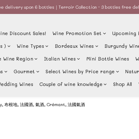
e delivery upon 6 bottles｜Terroir Collection - 3 bottles free de
e delivery upon 6 bottles｜Terroir Collection - 3 bottles free de
款、優惠經常更新，請時刻追蹤我地😊｜🤵👰Wine Couple 你的最佳婚
ine Discount Sales!
Wine Promotion Set
Upcoming 
e delivery upon 6 bottles｜Terroir Collection - 3 bottles free de
s )
Wine Types
Bordeaux Wines
Burgundy Win
e Wine Region
Italian Wines
Mini Bottle Wines
W
ns
Gourmet
Select Wines by Price range
Natur
edding Wines
Couple of wine knowledge
Shop All