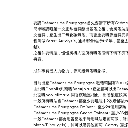
要講Crémant de Bourgogne首先要講下所有
簡單嚟講喺第一次正常發酵釀出基酒之後，會將酒裝瓶並加
次發酵，產生出二氧化碳氣泡。而更重要嘅係發酵完
程叫做Yeast Autolysis, 通常都會維持4
錢)。
之後仲要轉瓶，慢慢將樽入面所有嘅酒渣轉下轉下痴下痴下咁
再賣。
成件事費盡人力物力，係高級氣酒嘅象徵。
目前出產Crémant de Bourgogne 嘅葡萄
由北嘅Chablis到南嘅Beaujolais產區都可以出C
北面嘅cool climate 同香檳地區相似，出番酸
一般所有嘅法國Crémant都至少要喺瓶中2次發酵後on le
Crémant de Bourgogne Eminent: 至少24個月陳熟
Crémant de Bourgogne Grand Eminent: 至少3
一般Crémant都會用番當地平時用嘅法定葡萄做，所以Crémant 
blanc/Pinot gris)，仲可以溝其他葡萄 Gamay (最多20%)