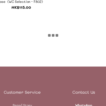
ose《WC Selection - F802》
HK$115.00
Customer Service
Contact Us
Brand Story
WhatsApp