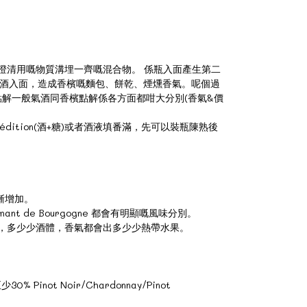
分同埋澄清用嘅物質溝埋一齊嘅混合物。 係瓶入面產生第二
喺酒入面，造成香檳嘅麵包、餅乾、煙燻香氣。呢個過
知道點解一般氣酒同香檳點解係各方面都咁大分別(香氣&價
dition(酒+糖)或者酒液填番滿，先可以裝瓶陳熟後
逐漸增加。
nt de Bourgogne 都會有明顯嘅風味分別。
酸度較低，多少少酒體，香氣都會出多少少熱帶水果。
Pinot Noir/Chardonnay/Pinot