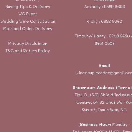
Buying Tips & Delivery
Anthony :
9889 6693
WC Event
Wedding Wine Consultation
Ricky :
6992 9640
Mainland China Delivery
Timothy/ Harry : 5703 9430 
Privacy Disclaimer
8481 0807
T&C and Return Policy
Email
winecoupleorder@gmail.co
Showroom Address (Terroi
Flat O, 15/F, Shield Industri
Centre, 84-92 Chai Wan Ko
Street, Tsuen Wan, N.T.
(
Business Hour:
Monday -
Saturday: 10:00 - 18:00 , Sun