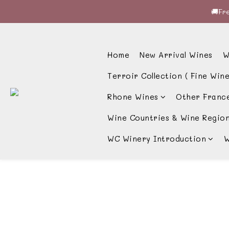
🚚Fre
🚚Fre
🍷酒
Home
New Arrival Wines
W
🚚Fre
Terroir Collection ( Fine Wine
Rhone Wines
Other Franc
Wine Countries & Wine Regio
WC Winery Introduction
W