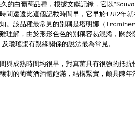
悠久的白葡萄品種，根據文獻記錄，它以“Sauvag
時間遠遠比這個記載時間早，它早於1732年
。該品種最常見的別稱是塔明娜（Tramin
的別名。不難理解，由於形形色色的別稱容易混淆，
anc）及瓊瑤漿有親緣關係的說法最為常見。
間與成熟時間均很早，對真菌具有很強的抵抗
釀制的葡萄酒酒體飽滿，結構緊實，頗具陳年