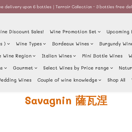
e delivery upon 6 bottles｜Terroir Collection - 3 bottles free de
e delivery upon 6 bottles｜Terroir Collection - 3 bottles free de
款、優惠經常更新，請時刻追蹤我地😊｜🤵👰Wine Couple 你的最佳婚
ine Discount Sales!
Wine Promotion Set
Upcoming 
e delivery upon 6 bottles｜Terroir Collection - 3 bottles free de
s )
Wine Types
Bordeaux Wines
Burgundy Win
e Wine Region
Italian Wines
Mini Bottle Wines
W
ns
Gourmet
Select Wines by Price range
Natur
edding Wines
Couple of wine knowledge
Shop All
Savagnin 薩瓦涅