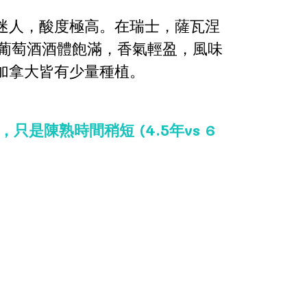
香迷人，酸度極高。在瑞士，薩瓦涅
產的白葡萄酒酒體飽滿，香氣輕盈，風味
加拿大皆有少量種植。
，只是陳熟時間稍短 (4.5年vs 6