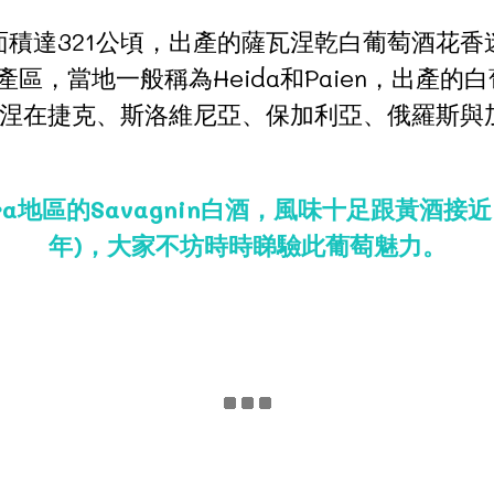
植面積達321公頃，出產的薩瓦涅乾白葡萄酒花
）產區，當地一般稱為Heida和Paien，出
涅在捷克、斯洛維尼亞、保加利亞、俄羅斯與
Jura地區的Savagnin白酒，風味十足跟黃酒接近
年)，大家不坊時時睇驗此葡萄魅力。