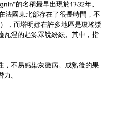
nin”的名稱最早出現於1732年。
就在法國東北部存在了很長時間，不
er），而塔明娜在許多地區是瓊瑤漿
關於薩瓦涅的起源眾說紛紜。其中，指
性，不易感染灰黴病。成熟後的果
潛力。