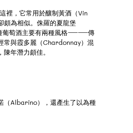
在這裡，它常用於釀制黃酒（Vin
格卻頗為相似。侏羅的夏龍堡
一品種葡萄酒主要有兩種風格——傳
霞多麗（Chardonnay）混
，陳年潛力頗佳。
lbarino），還產生了以為種