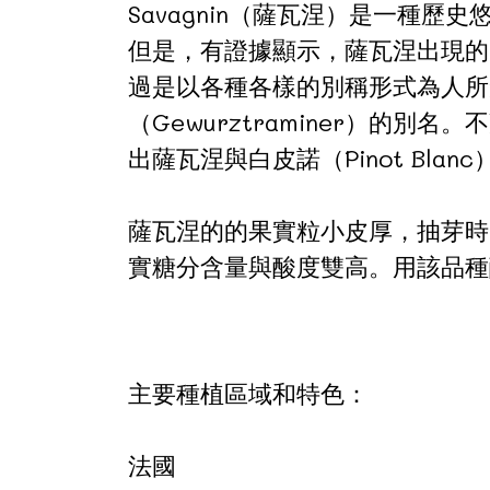
Savagnin（薩瓦涅）是一種歷史
但是，有證據顯示，薩瓦涅出現的
過是以各種各樣的別稱形式為人所知
（Gewurztraminer）
出薩瓦涅與白皮諾（Pinot Bl
薩瓦涅的的果實粒小皮厚，抽芽時
實糖分含量與酸度雙高。用該品種
主要種植區域和特色：
法國