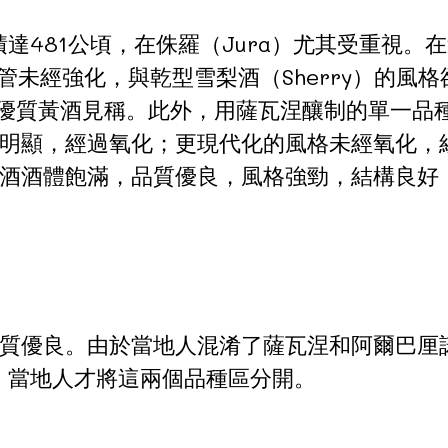
積達481公頃，在侏羅（Jura）尤其受重視。
儘管未經強化，與乾型雪梨酒（Sherry）的風
產區以專產優質黃酒見稱。此外，用薩瓦涅釀制的單
顯，經過氧化；更現代化的風格未經氧化，經常與
酒酒體飽滿，品質優良，風格強勁，結構良好
優良。由於當地人混淆了薩瓦涅和阿爾巴厘諾（A
年，當地人才將這兩個品種區分開。