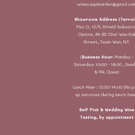
winecoupleorder@gmail.co
Showroom Address (Terroi
Flat O, 15/F, Shield Industri
Centre, 84-92 Chai Wan Ko
Street, Tsuen Wan, N.T.
(
Business Hour:
Monday -
Saturday: 10:00 - 18:00 , Sun
& PH: Close)
Lunch Hour : 12:50-14:00 (No p
up services during lunch hou
Self Pick & Wedding Wine
Tasting, by appointment