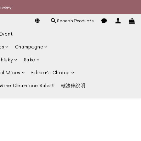
livery
livery
Search Products
宴酒酒商
Event
livery
es
Champagne
hisky
Sake
al Wines
Editor's Choice
Wine Clearance Sales!!
轄法律說明