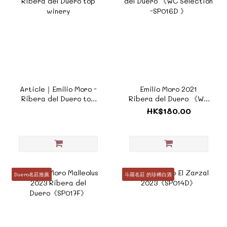
Article｜Emilio Moro -
Emilio Moro 2021
Ribera del Duero top
Ribera del Duero 《WC
winery
Selection -SP016D 》
HK$180.00
Duero名莊推薦
斗羅名莊 的珍稀白酒