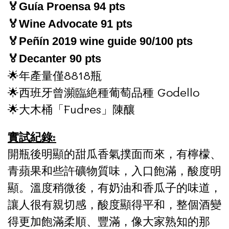
🏅Guía Proensa 94 pts
🏅Wine Advocate 91 pts
🏅Peñín 2019 wine guide 90/100 pts
🏅Decanter 90 pts
🌟年產量僅8818瓶
🌟西班牙曾瀕臨絶種葡萄品種 Godello
🌟大木桶「Fudres」陳釀
實試紀錄:
開瓶後明顯的甜瓜香氣撲面而來，有檸檬、
青蘋果和些許礦物質味，入口飽滿，酸度明
顯。溫度稍微後，有奶油和香瓜子的味道，
讓人很有親切感，酸度顯得平和，整個酒變
得更加飽滿柔順、豐滿，像大家熟知的那