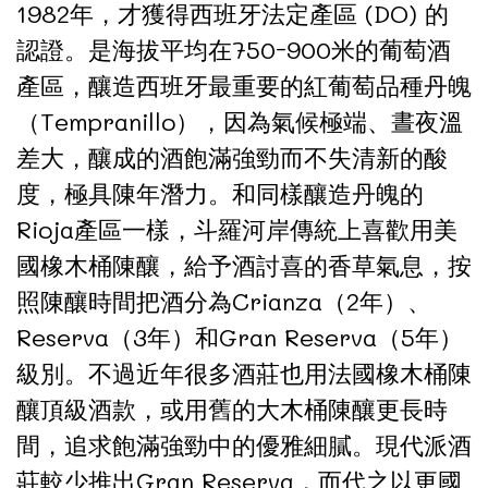
1982年，才獲得西班牙法定產區 (DO) 的
認證。是海拔平均在750-900米的葡萄酒
產區，釀造西班牙最重要的紅葡萄品種丹魄
（Tempranillo），因為氣候極端、晝夜溫
差大，釀成的酒飽滿強勁而不失清新的酸
度，極具陳年潛力。和同樣釀造丹魄的
Rioja產區一樣，斗羅河岸傳統上喜歡用美
國橡木桶陳釀，給予酒討喜的香草氣息，按
照陳釀時間把酒分為Crianza（2年）、
Reserva（3年）和Gran Reserva（5年）
級別。不過近年很多酒莊也用法國橡木桶陳
釀頂級酒款，或用舊的大木桶陳釀更長時
間，追求飽滿強勁中的優雅細膩。現代派酒
莊較少推出Gran Reserva，而代之以更國