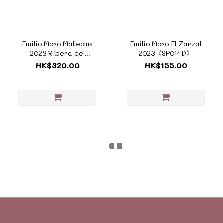
Emilio Moro Malleolus
Emilio Moro El Zarzal
2023 Ribera del
2023《SP014D》
Duero《SP017F》
HK$320.00
HK$155.00