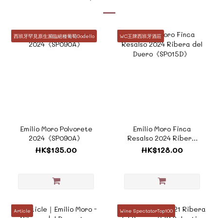
西班牙罕見原生瀕臨絕種葡萄Godello
WC王牌西班牙酒莊
Emilio Moro Polvorete
Emilio Moro Finca
2024《SP090A》
Resalso 2024 Ribera
del Duero《SP015D》
HK$135.00
HK$128.00
Article
Wine SpectatorTop100