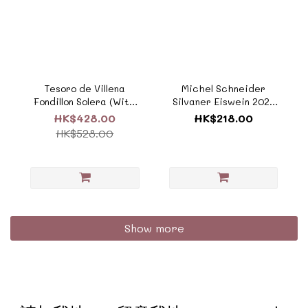
Tesoro de Villena
Michel Schneider
Fondillon Solera (With
Silvaner Eiswein 2021
Box) 500ml《ZSP124》
375ml《ZG033》
HK$428.00
HK$218.00
HK$528.00
Show more