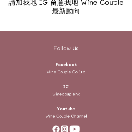
請加我地 IG 留意我地 Wine Couple
最新動向
Follow Us
Facebook
Wine Couple Co Ltd
IG
winecouplehk
Youtube
Wine Couple Channel