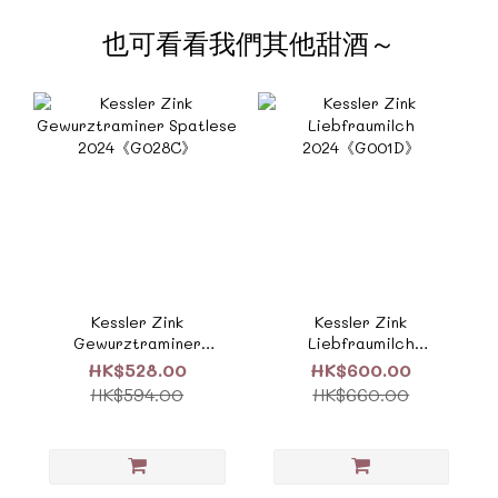
也可看看我們其他甜酒～
Kessler Zink
Kessler Zink
Gewurztraminer
Liebfraumilch
Spatlese
2024《G001D》
HK$528.00
HK$600.00
2024《G028C》
HK$594.00
HK$660.00