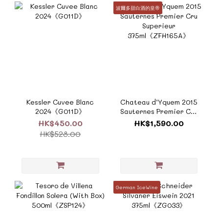
波爾多甜白酒的皇帝
Kessler Cuvee Blanc
Chateau d’Yquem 2015
2024《G011D》
Sauternes Premier Cru
Superieur
HK$450.00
HK$1,590.00
375ml《ZFH165A》
HK$528.00
German IceWine