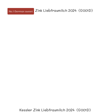
No.1 German sweet
Kessler Zink Liebfraumilch 2024《G001D》