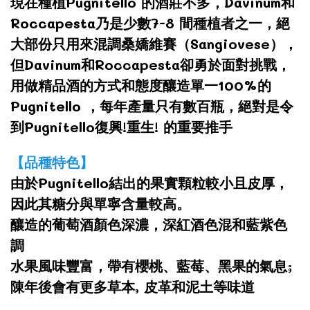
現在種植Pugnitello 的酒莊不多，Davinum和
Roccapesta乃是少數7-8 間種植者之一，絕
大部份只用來混調桑嬌維賽（Sangiovese），
但Davinum和Roccapesta卻勇於面對挑戰，
用做精品酒的方式和態度釀造單一100%的
Pugnitello ，每年產量只有數百瓶，絕對是令
到Pugnitello復興!重生! 的重要推手
【品種特色】
由於Pugnitello結出的果實顆粒較小且皮厚，
因此其糖分與單寧含量較高。
釀造的葡萄酒顏色深濃，深紅酒色混和藍紫色
調
水果風味豐富，帶有櫻桃、藍莓、黑果的氣息;
陳年後會有更多草本, 皮革和泥土等味道