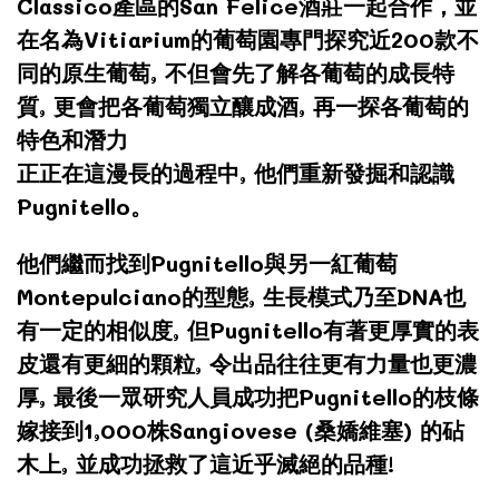
Classico產區的San Felice酒莊一起合作，並
在名為Vitiarium的葡萄園專門探究近200款不
同的原生葡萄, 不但會先了解各葡萄的成長特
質, 更會把各葡萄獨立釀成酒, 再一探各葡萄的
特色和潛力
正正在這漫長的過程中, 他們重新發掘和認識
Pugnitello。
他們繼而找到Pugnitello與另一紅葡萄
Montepulciano的型態, 生長模式乃至DNA也
有一定的相似度, 但Pugnitello有著更厚實的表
皮還有更細的顆粒, 令出品往往更有力量也更濃
厚, 最後一眾研究人員成功把Pugnitello的枝條
嫁接到1,000株Sangiovese (桑嬌維塞) 的砧
木上, 並成功拯救了這近乎滅絕的品種!