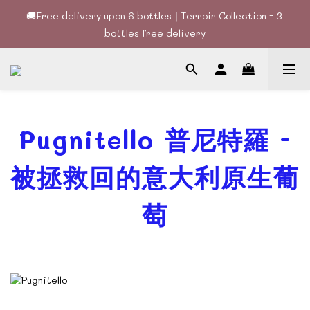
🚚Free delivery upon 6 bottles｜Terroir Collection - 3 
🚚Free delivery upon 6 bottles｜Terroir Collection - 3 
bottles free delivery
bottles free delivery
🍷酒款、優惠經常更新，請時刻追蹤我地😊｜🤵👰Wine Couple 
你的最佳婚宴酒酒商
🚚Free delivery upon 6 bottles｜Terroir Collection - 3 
bottles free delivery
Pugnitello 普尼特羅 -
被拯救回的意大利原生葡
萄