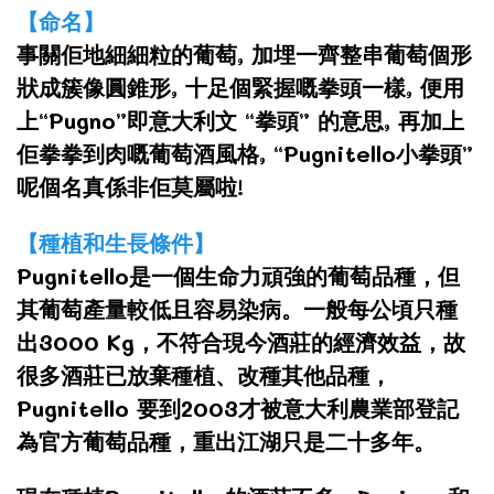
【命名】
事關佢地細細粒的葡萄, 加埋一齊整串葡萄個形
狀成簇像圓錐形, 十足個緊握嘅拳頭一樣, 便用
上“Pugno”即意大利文 “拳頭” 的意思, 再加上
佢拳拳到肉嘅葡萄酒風格, “Pugnitello小拳頭”
呢個名真係非佢莫屬啦!
【種植和生長條件】
Pugnitello是一個生命力頑強的葡萄品種，但
其葡萄產量較低且容易染病。一般每公頃只種
出3000 Kg，不符合現今酒莊的經濟效益，故
很多酒莊已放棄種植、改種其他品種，
Pugnitello 要到2003才被意大利農業部登記
為官方葡萄品種，重出江湖只是二十多年。