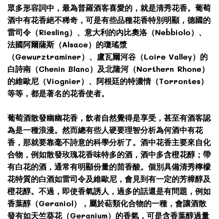
眾多形容詞中，最為普羅酒客喜愛的，就是清秀花香。葡萄
酒中有花香絕不稀奇，可是有些品種花香特別明顯，德國的
雷司令（Riesling）、意大利的內比奧洛（Nebbiolo）、
法國阿爾薩斯（Alsace）的瓊瑤漿
（Gewurztraminer）、盧瓦爾河谷（Loire Valley）的
白詩南（Chenin Blanc）及北隆河（Northern Rhone）
的維歐尼（Viognier）、阿根廷的特濃情（Torrontes）
等等，都是著名的花香使者。
葡萄酒散發幽幽花香，飲者自然覺得是享受，甚至有酒客認
為是一種浪漫。然而總有些人硬要理智分析為何酒中有花
香，那就要靠毫不詩意的科學分析了。酒中花香主要來自化
合物，例如散發玫瑰花香味特多的酒，酒中多含橙花醇；帶
有白花的酒，通常有明顯份量的茴香酸。個別具備清秀檸檬
花特質的白酒如雷司令及維歐尼，會見到有一定的芳樟醇及
橙花醇。不過，即使香氣誘人，過多的話還是有問題，例如
香葉醇（Geraniol），屬於萜類化合物的一種，會讓酒散
發有如天竺葵花（Geranium）的香氣，可是含香葉醇過量