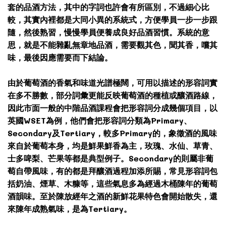
套的品酒方法，其中的字詞也許會有所區別，不過細心比
較，其實內裡都是大同小異的系統式，方便學員一步一步跟
隨，然後熟習，慢慢學員便養成良好品酒習慣。系統的意
思，就是不能雜亂無章地品酒，需要觀其色，聞其香，嚐其
味，最後因應需要而下結論。
由於葡萄酒的香氣和味道光譜極闊，可用以描述的形容詞實
在多不勝數，部分詞彙更能反映葡萄酒的種植或釀酒路線，
因此市面一般的中階品酒課程會把形容詞分成幾個項目，以
英國WSET為例，他們會把形容詞分類為Primary、
Secondary及Tertiary，較多Primary的，象徵酒的風味
來自於葡萄本身，均是鮮果鮮香為主，玫瑰、水仙、草青、
士多啤梨、芒果等都是典型例子。Secondary的則屬非葡
萄自帶風味，有的都是拜釀酒過程加添所賜，常見形容詞包
括奶油、煙草、木糠等，這些氣息多為經過木桶陳年的葡萄
酒韻味。至於陳放經年之酒的新鮮花果特色會開始散失，還
來陳年成熟氣味，是為Tertiary。