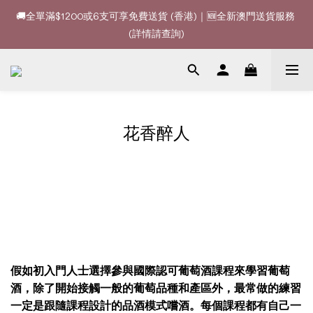
🚚全單滿$1200或6支可享免費送貨 (香港)｜🆕全新澳門送貨服務 
🚚全單滿$1200或6支可享免費送貨 (香港)｜🆕全新澳門送貨服務 
(詳情請查詢)
(詳情請查詢)
🍷酒款、優惠經常更新，請時刻追蹤我地😊｜🤵👰Wine Couple 
你的最佳婚宴酒酒商
🚚全單滿$1200或6支可享免費送貨 (香港)｜🆕全新澳門送貨服務 
花香醉人
(詳情請查詢)
假如初入門人士選擇參與國際認可葡萄酒課程來學習葡萄
酒，除了開始接觸一般的葡萄品種和產區外，最常做的練習
一定是跟隨課程設計的品酒模式嚐酒。每個課程都有自己一