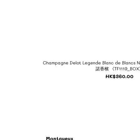
Champagne Delot Legende Blanc de Blancs
諾香檳 《TF1119_BO
HK$360.00
Montgueux