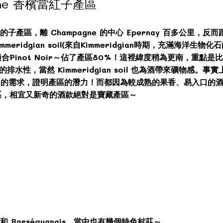
pagne 香檳當紅子產區
近年當紅的子產區，離 Champagne 的中心 Epernay 百多公里，
mmeridgian soil(來自Kimmeridgian時期，充滿海洋生物
inot Noir～佔了產區80%！這裡緯度稍為更南，重點是比
水性，當然 Kimmeridgian soil 也為酒帶來礦物感。事實上
區 50% 的需求，證明產區的潛力！而都因為較成熟的果香、易入
區，相宜又新奇的酒款絕對是寶藏產區～
s 和 Barséquanais，當中也有幾個特色村莊～