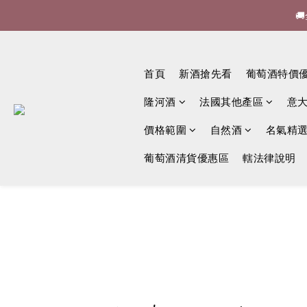


🍷酒
首頁
新酒搶先看
葡萄酒特價

隆河酒
法國其他產區
意
價格範圍
自然酒
名氣精
葡萄酒清貨優惠區
轄法律說明