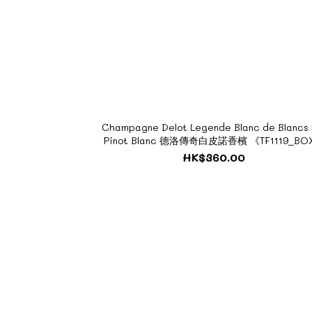
Champagne Delot Legende Blanc de Blancs 
Pinot Blanc 德洛傳奇白皮諾香檳 《TF1119_BO
HK$360.00