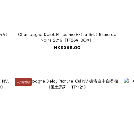
94A》
Champagne Delot Millesime Extra Brut Blanc de
Noirs 2019《TF284_BOX》
HK$398.00
⭐️小農香檳