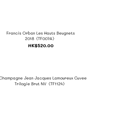
Francis Orban Les Hauts Beugnets
2018《TF007A》
HK$520.00