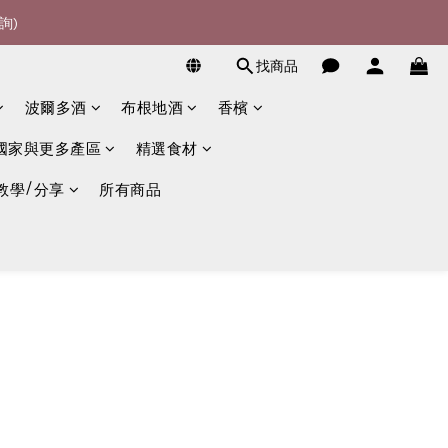
詢)
詢)
找商品
宴酒酒商
波爾多酒
布根地酒
香檳
詢)
國家與更多產區
精選食材
教學/分享
所有商品