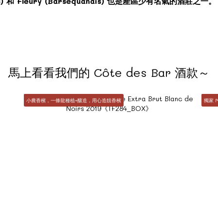
ubois) 和 Fleury (Barséquanais) 也是產區少有名氣的酒莊之一。
馬上看看我們的 Côte des Bar 酒款～
小農香檳，一條龍種植+釀造，用心造靚香檳
獨家 