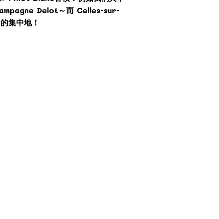
mpagne Delot～而 Celles-sur-
nc 的集中地！