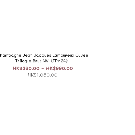
hampagne Jean Jacques Lamoureux Cuvee
Trilogie Brut NV《TF1124》
HK$360.00 ~ HK$990.00
HK$1,080.00