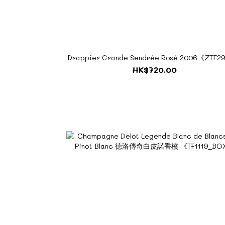
Drappier Grande Sendrée Rosé 2006《ZTF2
HK$720.00