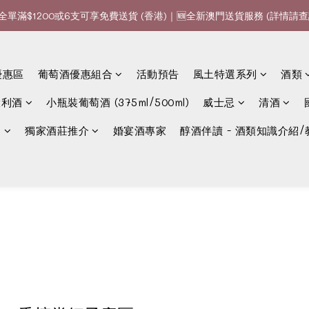
全單滿$1200或6支可享免費送貨 (香港)｜🆕全新澳門送貨服務 (詳情請查
全單滿$1200或6支可享免費送貨 (香港)｜🆕全新澳門送貨服務 (詳情請查
款、優惠經常更新，請時刻追蹤我地😊｜🤵👰Wine Couple 你的最佳婚
優惠區
葡萄酒優惠組合
活動預告
風土特選系列
酒類
全單滿$1200或6支可享免費送貨 (香港)｜🆕全新澳門送貨服務 (詳情請查
大利酒
小瓶裝葡萄酒 (375ml/500ml)
威士忌
清酒
選
獨家酒莊推介
婚宴酒專家
醇酒伴讀 - 酒類知識介紹/