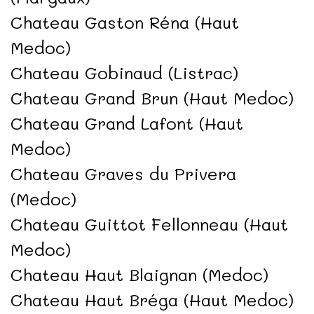
Chateau Gaston Réna (Haut
Medoc)
Chateau Gobinaud (Listrac)
Chateau Grand Brun (Haut Medoc)
Chateau Grand Lafont (Haut
Medoc)
Chateau Graves du Privera
(Medoc)
Chateau Guittot Fellonneau (Haut
Medoc)
Chateau Haut Blaignan (Medoc)
Chateau Haut Bréga (Haut Medoc)