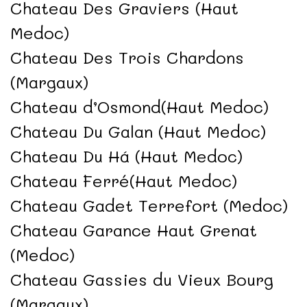
Chateau Des Graviers (Haut
Medoc)
Chateau Des Trois Chardons
(Margaux)
Chateau d’Osmond(Haut Medoc)
Chateau Du Galan (Haut Medoc)
Chateau Du Há (Haut Medoc)
Chateau Ferré(Haut Medoc)
Chateau Gadet Terrefort (Medoc)
Chateau Garance Haut Grenat
(Medoc)
Chateau Gassies du Vieux Bourg
(Margaux)