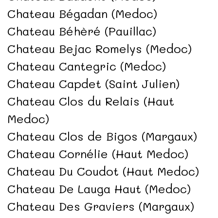
Chateau Bégadan (Medoc)
Chateau Béhèré (Pauillac)
Chateau Bejac Romelys (Medoc)
Chateau Cantegric (Medoc)
Chateau Capdet (Saint Julien)
Chateau Clos du Relais (Haut
Medoc)
Chateau Clos de Bigos (Margaux)
Chateau Cornélie (Haut Medoc)
Chateau Du Coudot (Haut Medoc)
Chateau De Lauga Haut (Medoc)
Chateau Des Graviers (Margaux)