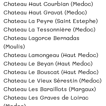
Chateau Haut Courbian (Medoc)
Chateau Haut Gravat (Medoc)
Chateau La Peyre (Saint Estephe)
Chateau La Tessonnière (Medoc)
Chateau Lagorce Bernadas
(Moulis)
Chateau Lamongeau (Haut Medoc)
Chateau Le Beyan (Haut Medoc)
Chateau Le Bouscat (Haut Medoc)
Chateau Le Vieux Sérestin (Medoc)
Chateau Les Baraillots (Margaux)
Chateau Les Graves de Loirac
(Medoc)