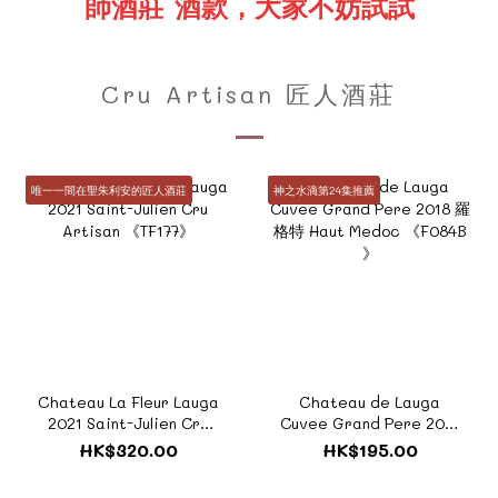
師酒莊 酒款，大家不妨試試
Cru Artisan 匠人酒莊
唯一一間在聖朱利安的匠人酒莊
神之水滴第24集推薦
Chateau La Fleur Lauga
Chateau de Lauga
2021 Saint-Julien Cru
Cuvee Grand Pere 2018
Artisan 《TF177》
羅格特 Haut Medoc
HK$320.00
HK$195.00
《F084B 》