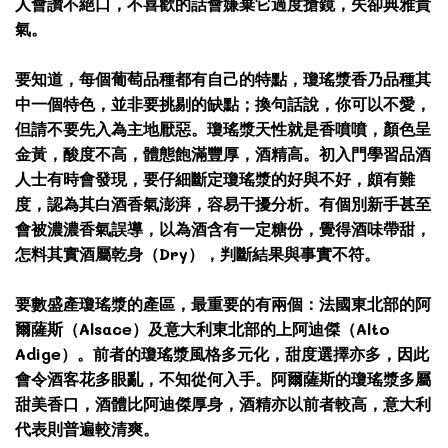
人會讚不絕口，不喜歡的話會嫌棄它過度搶鏡，失卻典雅貴
氣。
要知道，每個葡萄品種都有自己的特點，瓊瑤漿香乃品種其
中一個特色，並非要挑剔的缺點；換句話說，你可以不愛，
但請不要先入為主地厭惡。瓊瑤漿天性就是香噴噴，顏色呈
金黃，酸度不高，體態飽滿豐厚，酒精高。初入門學習品酒
人士有時會發現，要仔細斷定瓊瑤漿的好與不好，頗有難
度，認為其白酒香氣澎湃，容易干擾分析。有個別新手甚至
會被濃濃香氣誤導，以為酒含有一定糖份，覺得酒味帶甜，
怎料其實酒屬乾身（Dry），判斷結果與事實不符。
要數盛產瓊瑤漿的產區，最重要的有兩個：法國東北部的阿
爾薩斯（Alsace）及意大利東北部的上阿迪傑（Alto
Adige）。前者的瓊瑤漿風格多元化，甜度選擇亦多，因此
會令酒客花多眼亂，不知從何入手。阿爾薩斯的瓊瑤漿多屬
甜美香口，酒體比阿迪傑厚身，酒精亦以前者較高，意大利
代表則普遍較清爽。