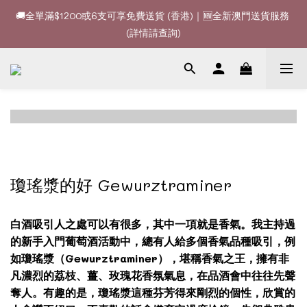
🚚全單滿$1200或6支可享免費送貨 (香港)｜🆕全新澳門送貨服務 
🚚全單滿$1200或6支可享免費送貨 (香港)｜🆕全新澳門送貨服務 
(詳情請查詢)
(詳情請查詢)
🍷酒款、優惠經常更新，請時刻追蹤我地😊｜🤵👰Wine Couple 
你的最佳婚宴酒酒商
🚚全單滿$1200或6支可享免費送貨 (香港)｜🆕全新澳門送貨服務 
(詳情請查詢)
瓊瑤漿的好 Gewurztraminer
白酒吸引人之處可以有很多，其中一項就是香氣。我主持過
的新手入門葡萄酒活動中，總有人給多個香氣品種吸引，例
如瓊瑤漿（Gewurztraminer），堪稱香氣之王，擁有非
凡濃烈的荔枝、薑、玫瑰花香氛氣息，在品酒會中往往先聲
奪人。有趣的是，瓊瑤漿這種芬芳得來剛烈的個性，欣賞的