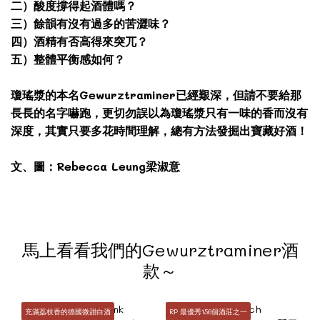
二）酸度撐得起酒體嗎？
三）餘韻有沒有過多的苦澀味？
四）酒精有否高得來突兀？
五）整體平衡感如何？
瓊瑤漿的本名Gewurztraminer已經艱深，但請不要給那
長長的名字嚇跑，更切勿誤以為瓊瑤漿只有一味的香而沒有
深度，其實只要多花時間理解，總有方法發掘出寶藏好酒！
文、圖：Rebecca Leung梁淑意
馬上看看我們的Gewurztraminer酒
款～
充滿荔枝香的德國微甜白酒
RP 最優秀156個酒莊之一