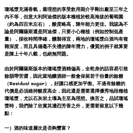
瓊瑤漿充滿香氣，最理想的享受飲用期介乎剛出廠至三年之
內不等，但意大利阿迪傑的版本種植於較高海拔的葡萄園
（約為四百米左右），酸度略高，陳年能力更佳。我認為不
論是阿爾薩斯還是阿迪傑，只要小心種植（例如控制低產
量），採收時間準確，釀製得宜，兩地的瓊瑤漿白酒均有複
雜深度，而且具備毫不失禮的陳年潛力，優質的例子就算要
是陳上十年八載，也絕無問題。
由於阿爾薩斯版本的瓊瑤漿酒精偏高，全乾身的話容易引致
餘韻帶苦澀，因此當地釀酒師一般會保留若干份量的餘糖
（Residual sugar），好讓口感更加平衡。不過有餘糖的
代價是必須維持酸度高企，因此還是需要選擇優秀地段種植
瓊瑤漿，尤以石灰岩土壤為主至為理想。換言之，品試瓊瑤
漿時，我們除了欣賞其濃烈芳香之外，更需要留意以下幾
點：
一）酒的味道層次是否夠豐富？