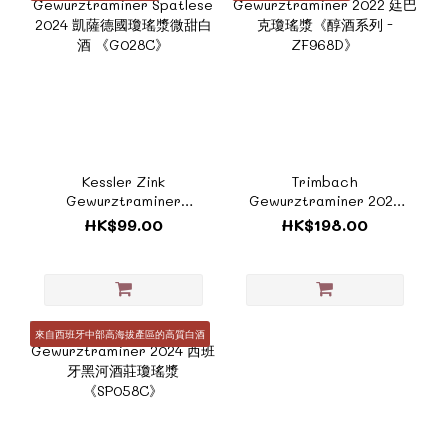
Kessler Zink
Trimbach
Gewurztraminer
Gewurztraminer 2022
Spatlese 2024 凱薩德國
廷巴克瓊瑤漿《醇酒系列 -
HK$99.00
HK$198.00
瓊瑤漿微甜白酒
ZF968D》
《G028C》
來自西班牙中部高海拔產區的高質白酒