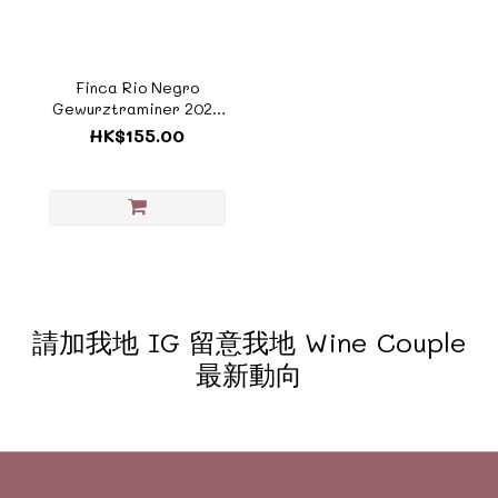
Finca Rio Negro
Gewurztraminer 2024
西班牙黑河酒莊瓊瑤漿
HK$155.00
《SP058C》
請加我地 IG 留意我地 Wine Couple
最新動向