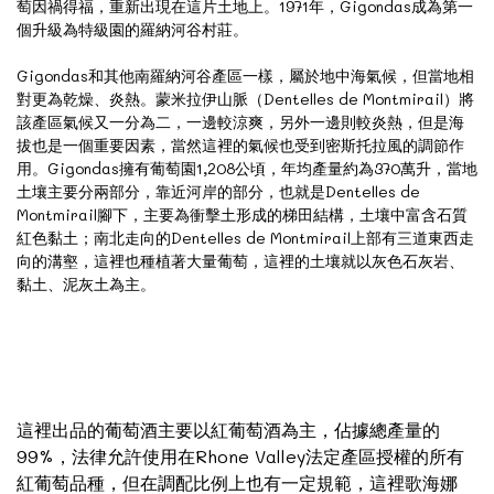
萄因禍得福，重新出現在這片土地上。1971年，Gigondas成為第一
個升級為特級園的羅納河谷村莊。
Gigondas和其他南羅納河谷產區一樣，屬於地中海氣候，但當地相
對更為乾燥、炎熱。蒙米拉伊山脈（Dentelles de Montmirail）將
該產區氣候又一分為二，一邊較涼爽，另外一邊則較炎熱，但是海
拔也是一個重要因素，當然這裡的氣候也受到密斯托拉風的調節作
用。Gigondas擁有葡萄園1,208公頃，年均產量約為370萬升，當地
土壤主要分兩部分，靠近河岸的部分，也就是Dentelles de
Montmirail腳下，主要為衝擊土形成的梯田結構，土壤中富含石質
紅色黏土；南北走向的Dentelles de Montmirail上部有三道東西走
向的溝壑，這裡也種植著大量葡萄，這裡的土壤就以灰色石灰岩、
黏土、泥灰土為主。
這裡出品的葡萄酒主要以紅葡萄酒為主，佔據總產量的
99%，法律允許使用在Rhone Valley法定產區授權的所有
紅葡萄品種，但在調配比例上也有一定規範，這裡歌海娜