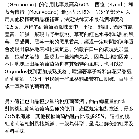
（Grenache）的使用比率最高為80%，西拉（Syrah）和
慕合懷特（Mourvedre）最少占比15%，另外的部分可以
用其他授權葡萄品種補齊，法定法律要求最低酒精度為
12.5％。這裡的紅葡萄酒風味集中、平衡、精細，酒款香氣
豐富、細膩，展現出野生櫻桃、草莓的紅色水果和成熟的黑
莓、黑醋栗、黑莓一般的黑果香氣，經過一定時間的陳年還
會湧現出森林地表和松露氣息。酒款在口中的表現更加豐
富，飽滿的酒體，呈現出一些烤肉氣息；因為土壤的因素，
不同地塊上出品的葡萄酒也有其獨特的風味，也可以從
Gigondas找到更加成熟風格，噴湧著李子幹和無花果香氣
的葡萄酒，另外也能找到一些風格精緻帶有白胡椒、百里香
或甘草香氣的葡萄酒。
另外這裡也出品極少量的桃紅葡萄酒，約占總產量的1%，
對於桃紅葡萄酒葡萄品種的使用，產區規定相對寬泛，最多
80%歌海娜，其他授權葡萄品種占比最多25%。這裡的桃
紅葡萄酒相對風格新鮮，一般為幹型，呈現出鮮美的紅果及
香料香味。