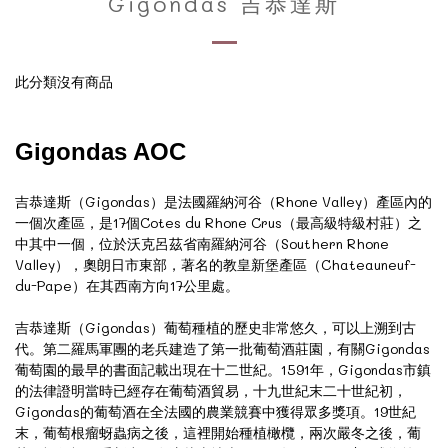
Gigondas 吉恭達斯
此分類沒有商品
Gigondas AOC
吉恭達斯（Gigondas）是法國羅納河谷（Rhone Valley）產區內的
一個次產區，是17個Cotes du Rhone Crus（最高級特級村莊）之
中其中一個，位於沃克呂茲省南羅納河谷（Southern Rhone
Valley），奧朗日市東部，著名的教皇新堡產區（Chateauneuf-
du-Pape）在其西南方向17公里處。
吉恭達斯（Gigondas）葡萄種植的歷史非常悠久，可以上溯到古
代。第二羅馬軍團的老兵建造了第一批葡萄酒莊園，有關Gigondas
葡萄園的最早的書面記載出現在十二世紀。1591年，Gigondas市鎮
的法律證明當時已經存在葡萄酒貿易，十九世紀末二十世紀初，
Gigondas的葡萄酒在全法國的農業競賽中獲得眾多獎項。19世紀
末，葡萄根瘤蚜蟲病之後，這裡開始種植橄欖，兩次嚴冬之後，葡