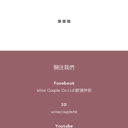
關注我們
Facebook
Wine Couple Co Ltd 醇酒伴侶
IG
winecouplehk
Youtube