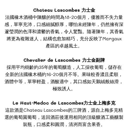
Chateau Lascombes 力士金
法國橡木酒桶中陳釀的時間為18-20個月，優雅而不失力量
感，單寧充沛，口感細膩醇厚，哪怕未經陳年，仍然擁有深
邃瑩潤的色澤和濃鬱的香氣，令人驚豔。隨著陳年，其香氣
將更為複雜迷人，結構也愈加精巧，充分反映了Margaux
產區的卓越風土。
Chevalier de Lascombes 力士金副牌
採用平均樹齡約35年的葡萄釀造，人工採收葡萄，儲存在
全新的法國橡木桶約16-20個月不等。果味較香濃且柔順，
酒體中等，單寧輕盈，酒酸適中，其口感如天鵝絨般絲滑，
極致誘人。
Le Haut-Medoc de Lascombes力士金上梅多克
這款酒是Chateau Lascombes的三牌酒，源自上梅多克精
選的葡萄園葡萄，送回酒莊後運用相同的頂級釀酒工藝釀製
裝瓶，口感柔和圓潤，清冽而富含果香。