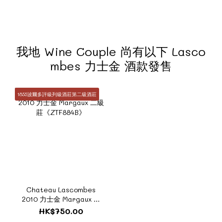
我地 Wine Couple 尚有以下 Lasco
mbes 力士金 酒款發售
1855波爾多評級列級酒莊第二級酒莊
Chateau Lascombes
2010 力士金 Margaux 二
級莊《ZTF884B》
HK$750.00