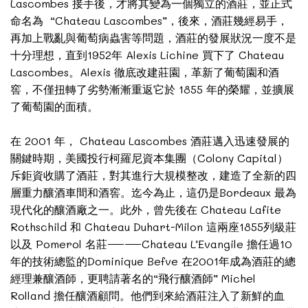
Lascombes 接手後，才將其變為一個獨立的酒莊，並正式
命名為 “Chateau Lascombes”，後來，酒莊幾經易手，
再加上戰亂與葡萄病蟲害等問題，酒莊的發展狀況一度不是
十分理想，直到1952年 Alexis Lichine 買下了 Chateau
Lascombes。Alexis 徹底改建莊園，革新了葡萄園和酒
窖，不僅扭轉了劣勢漸漸重返它於 1855 年的榮耀，並擴展
了葡萄園的面積。
在 2001 年， Chateau Lascombes 酒莊邁入迅速發展的
關鍵時期，美國投行柯羅尼資本集團（Colony Capital）
斥鉅資收購了酒莊，對其進行大規模整改，建造了全新的四
層重力釀酒車間和酒窖。迄今為止，這仍是Bordeaux 最為
現代化的釀酒廠之一。此外，曾先後在 Chateau Lafite
Rothschild 和 Chateau Duhart-Milon 這兩座1855列級莊
以及 Pomerol 名莊——Chateau L’Evangile 擔任過10
年的技術總監的Dominique Befve 在2001年成為酒莊的總
經理兼釀酒師，更聘請著名的“飛行釀酒師” Michel
Rolland 擔任釀酒顧問。他們到來給酒莊注入了新鮮的血