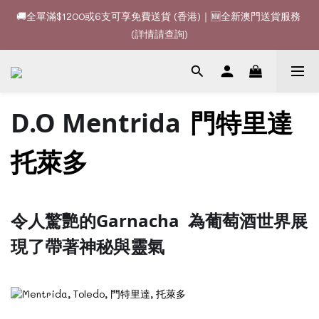
🚚全單滿$1200或6支可享免費送貨 (香港)｜🆕全新澳門送貨服務 
🚚全單滿$1200或6支可享免費送貨 (香港)｜🆕全新澳門送貨服務 
(詳情請查詢)
(詳情請查詢)
🍷酒款、優惠經常更新，請時刻追蹤我地😊｜🤵👰Wine Couple 
你的最佳婚宴酒酒商
D.O Mentrida
門特里達
🚚全單滿$1200或6支可享免費送貨 (香港)｜🆕全新澳門送貨服務 
(詳情請查詢)
托萊多
令人驚艷的Garnacha
為葡萄酒世界展
現了帶著神秘與靈氣