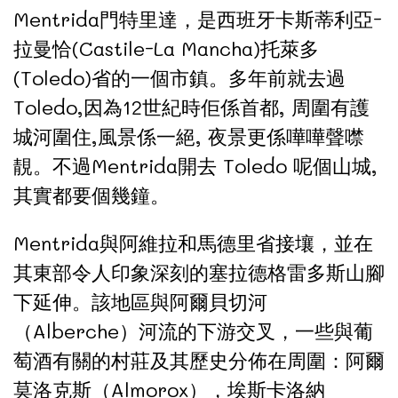
Mentrida門特里達，是西班牙卡斯蒂利亞-
拉曼恰(Castile-La Mancha)托萊多
(Toledo)省的一個市鎮。多年前就去過
Toledo,因為12世紀時佢係首都, 周圍有護
城河圍住,風景係一絕, 夜景更係嘩嘩聲噤
靚。不過Mentrida開去 Toledo 呢個山城,
其實都要個幾鐘。
Mentrida與阿維拉和馬德里省接壤，並在
其東部令人印象深刻的塞拉德格雷多斯山腳
下延伸。該地區與阿爾貝切河
（Alberche）河流的下游交叉，一些與葡
萄酒有關的村莊及其歷史分佈在周圍：阿爾
莫洛克斯（Almorox），埃斯卡洛納