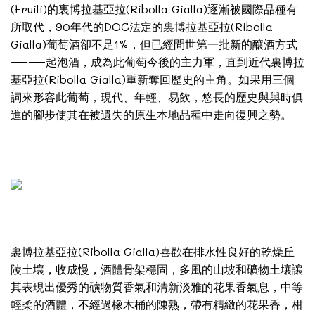
(Fruili)的裏博拉基亞拉(Ribolla Gialla)逐漸被國際品種有
所取代，90年代的DOC法定的裏博拉基亞拉(Ribolla
Gialla)葡萄酒卻不足1%，但已經問世第一批新的釀酒方式
——起泡酒，成為此葡萄今後的主力軍，直到近代裏博拉
基亞拉(Ribolla Gialla)重新奪回歷史的主角。如果用三個
詞來形容此葡萄，現代、年輕、易飲，悠長的歷史與與時俱
進的腳步使其在被遺失的原生本地品種中走向復興之勢。
裏博拉基亞拉(Ribolla Gialla)喜歡在排水性良好的乾燥丘
陵土壤，收成慢，酒體骨架穩固，多風的山坡和礦物土壤讓
其表現出優秀的礦物質香氣和清新淡雅的花果香氣息，中等
輕柔的酒體，不經過橡木桶的陳熟，帶有精緻的花果香，柑