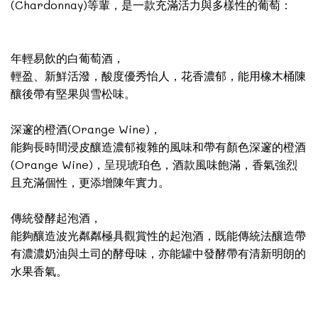
(Chardonnay)等輩，是一款充滿活力與多樣性的葡萄：
年輕易飲的白葡萄酒，
輕盈、新鮮活潑，酸度優秀怡人，花香濃郁，能用橡木桶陳
釀後帶有堅果與雪松味。
深邃的橙酒(Orange Wine)，
能夠長時間浸皮釀造濃郁複雜的風味和帶有顏色深邃的橙酒
(Orange Wine)，呈現琥珀色，酒款風味飽滿，香氣強烈
且充滿個性，更添增陳年實力。
傳統發酵起泡酒，
能夠釀造波光粼粼極具觀賞性的起泡酒，既能傳統法釀造帶
有濃濃奶油與土司的酵母味，亦能罐中發酵帶有清新明朗的
水果香氣。