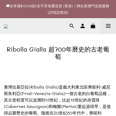
🚚全單滿$1200或6支可享免費送貨 (香港)｜🆕全新澳門送貨服務 
🚚全單滿$1200或6支可享免費送貨 (香港)｜🆕全新澳門送貨服務 
(詳情請查詢)
(詳情請查詢)
🍷酒款、優惠經常更新，請時刻追蹤我地😊｜🤵👰Wine Couple 
你的最佳婚宴酒酒商
🚚全單滿$1200或6支可享免費送貨 (香港)｜🆕全新澳門送貨服務 
Ribolla Gialla 超700年曆史的古老葡
(詳情請查詢)
萄
裏博拉基亞拉(Ribolla Gialla)是義大利東北區弗留利-威尼
斯朱利亞(Friuli-Venezia-Giulia)一個古老的白葡萄品種，
其古老程度可以追溯到13世紀，比起18世紀的赤霞珠
(Cabernet Sauvignon)和梅樂(Merlot)要起源得早，是值
得品嘗歷史的葡萄。隨後在20世紀80年代中，弗留利