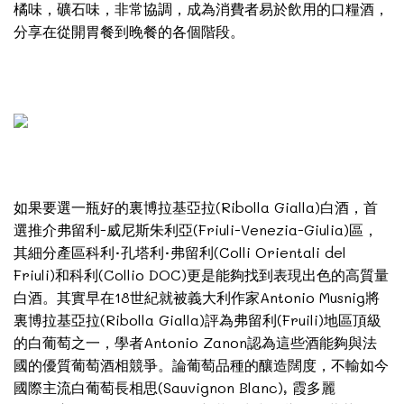
橘味，礦石味，非常協調，成為消費者易於飲用的口糧酒，
分享在從開胃餐到晚餐的各個階段。
如果要選一瓶好的裏博拉基亞拉(Ribolla Gialla)白酒，首
選推介弗留利-威尼斯朱利亞(Friuli-Venezia-Giulia)區，
其細分產區科利·孔塔利·弗留利(Colli Orientali del
Friuli)和科利(Collio DOC)更是能夠找到表現出色的高質量
白酒。其實早在18世紀就被義大利作家Antonio Musnig將
裏博拉基亞拉(Ribolla Gialla)評為弗留利(Fruili)地區頂級
的白葡萄之一，學者Antonio Zanon認為這些酒能夠與法
國的優質葡萄酒相競爭。論葡萄品種的釀造闊度，不輸如今
國際主流白葡萄長相思(Sauvignon Blanc), 霞多麗