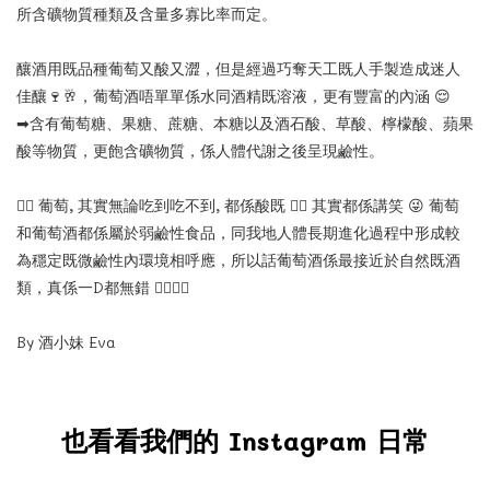
所含礦物質種類及含量多寡比率而定。
釀酒用既品種葡萄又酸又澀，但是經過巧奪天工既人手製造成迷人
佳釀
🍷
🥂
，葡萄酒唔單單係水同酒精既溶液，更有豐富的內涵
😌
➡
含有葡萄糖、果糖、蔗糖、本糖以及酒石酸、草酸、檸檬酸、蘋果
酸等物質，更飽含礦物質，係人體代謝之後呈現鹼性。
👉🏻
葡萄
,
其實無論吃到吃不到
,
都係酸既
👈🏻
其實都係講笑
😜
葡萄
和葡萄酒都係屬於弱鹼性食品，同我地人體長期進化過程中形成較
為穩定既微鹼性內環境相呼應，所以話葡萄酒係最接近於自然既酒
類，真係一
D
都無錯
👍🏻
👍🏻
By 酒小妹 Eva
也看看我們的 Instagram 日常