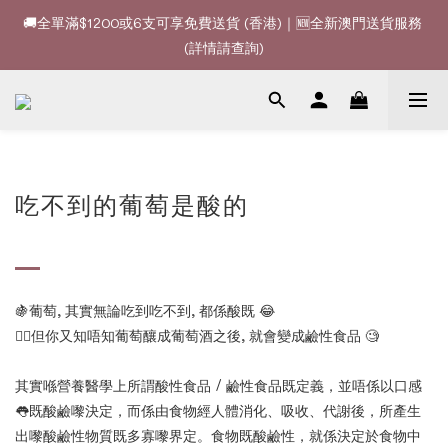
🚚全單滿$1200或6支可享免費送貨 (香港)｜🆕全新澳門送貨服務 
🚚全單滿$1200或6支可享免費送貨 (香港)｜🆕全新澳門送貨服務 
(詳情請查詢)
(詳情請查詢)
🍷酒款、優惠經常更新，請時刻追蹤我地😊｜🤵👰Wine Couple 
你的最佳婚宴酒酒商
🚚全單滿$1200或6支可享免費送貨 (香港)｜🆕全新澳門送貨服務 
(詳情請查詢)
吃不到的葡萄是酸的
🍇
葡萄
,
其實無論吃到吃不到
,
都係酸既
😂
👉🏻
但你又知唔知葡萄釀成葡萄酒之後
,
就會變成鹼性食品
🧐
其實喺營養醫學上所謂酸性食品
/
鹼性食品既定義，並唔係以口感
👅
既酸鹼嚟決定，而係由食物經人體消化、吸收、代謝後，所產生
出嚟酸鹼性物質既多寡嚟界定。食物既酸鹼性，就係決定於食物中