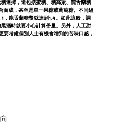
然糖選擇，還包括蜜糖、糖高粱、龍舌蘭糖
結合而成，甚至是單一果糖或葡萄糖。不同組
1，龍舌蘭糖漿就達到1.4。如此這般，調
雞尾酒時就要小心計算份量。另外，人工甜
酒師更要考慮個別人士有機會嚐到的苦味口感，
動向