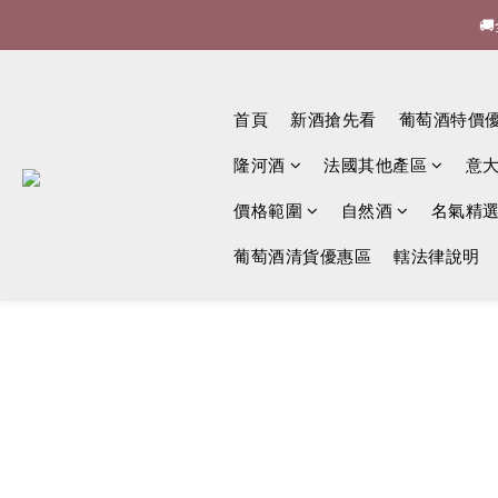


🍷酒
首頁
新酒搶先看
葡萄酒特價

隆河酒
法國其他產區
意
價格範圍
自然酒
名氣精
葡萄酒清貨優惠區
轄法律說明