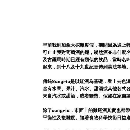
早前我到加拿大探親度假，期間因為遇上輕
可止止我對葡萄酒的癮，縱然酒並非什麼
及古羅馬時期已經有類似的飲品，當時名叫H
起來，到十八及十九世紀更傳到英法等地。
傳統Sangria是以紅酒為基礎，看上去
含有水果、果汁、汽水、甜酒或其他各式各
來自汽水或甜酒，或者糖漿。假如在家自
除了sangria，市面上的雞尾酒其實
平衡性及複雜度。隨著食物科學技術日益