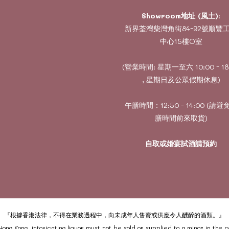
Showroom地址 (風土)
:
新界荃灣柴灣角街84-92號順豐
中心15樓O室
(營業時間: 星期一至六 10:00 - 18
, 星期日及公眾假期休息)
午膳時間：12:50 - 14:00 (請避
膳時間前來取貨)
自取或婚宴試酒請預約
『根據香港法律，不得在業務過程中，向未成年人售賣或供應令人醺醉的酒類。』
ong Kong, intoxicating liquor must not be sold or supplied to a minor in the 