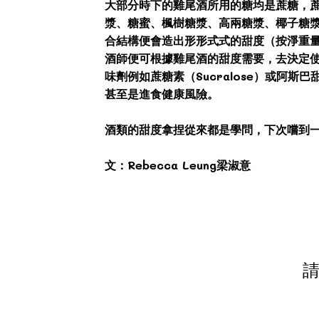
大部分時下的雞尾酒所用的糖均是蔗糖，
漿、糖蜜、楓樹糖漿、高兩糖漿、椰子糖漿
合結構便會造出形形式式的甜度（按淨重量
酒師便可根據雞尾酒的甜度需要，去決定
味劑例如蔗糖素（Sucralose）或阿
甚至是進食健康風險。
酒類的甜度拿捏從來都是學問，下次嚐到
文：Rebecca Leung梁淑意
請