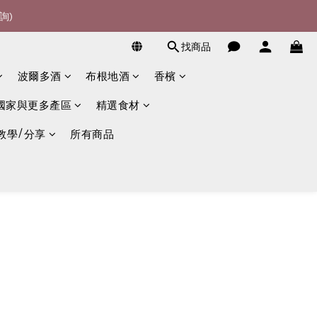
詢)
詢)
找商品
宴酒酒商
波爾多酒
布根地酒
香檳
詢)
國家與更多產區
精選食材
教學/分享
所有商品