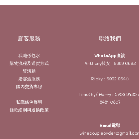
顧客服務
聯絡我們
我哋係乜水
WhatsApp查詢
購物流程及送貨方式
Anthony技安 :
9889 6693
醇活動
婚宴酒服務
Ricky :
6992 9640
國內交貨專線
Timothy/ Harry :
5703 9430
私隱條例聲明
8481 0807
條款細則與退換政策
Email電郵
winecoupleorder@gmail.co