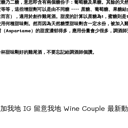
蔗糖乃二糖，意思即含有兩個糖份子：葡萄糖及果糖。其餘的天
等等，這些增甜劑可以是由不同糖 ---- 蔗糖、葡萄糖、果糖
而言），適用於創作雞尾酒。甜度的計算以蔗糖為1，蜜糖則是1.
使用何種甜味劑。然而因為天然糖漿甜味劑含一定水份，被加入
斯巴甜（Aspartame）的甜度濃郁得多，應用份量會少很多，調
一杯甜味剛好的雞尾酒，不要忘記給調酒師個讚。
加我地 IG 留意我地 Wine Couple 最新