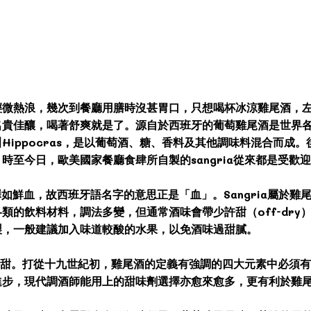
微熱浪，幾次到餐廳用膳時沒甚胃口，只想喝杯冰涼雞尾酒，左思右
名貴佳釀，喝著舒爽就是了。源自於西班牙的葡萄雞尾酒是世界
ippocras，是以葡萄酒、糖、香料及其他調味料混合而成。
時至今日，歐美國家餐廳食肆所自製的sangria從來都是受歡
色澤如鮮血，故西班牙語名字的意思正是「血」。Sangria屬於
類的飲料材料，調法多變，但通常酒味會帶少許甜（off-dry
製，一般建議加入味道較酸的水果，以免酒味過甜膩。
也都帶甜。打從十九世紀初，雞尾酒的定義有強調的四大元素中必須
進步，現代調酒師能用上的甜味劑選擇亦愈來愈多，更有利於雞