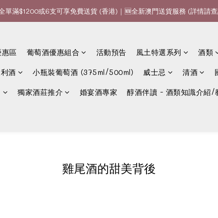
全單滿$1200或6支可享免費送貨 (香港)｜🆕全新澳門送貨服務 (詳情請查
全單滿$1200或6支可享免費送貨 (香港)｜🆕全新澳門送貨服務 (詳情請查
款、優惠經常更新，請時刻追蹤我地😊｜🤵👰Wine Couple 你的最佳婚
優惠區
葡萄酒優惠組合
活動預告
風土特選系列
酒類
全單滿$1200或6支可享免費送貨 (香港)｜🆕全新澳門送貨服務 (詳情請查
大利酒
小瓶裝葡萄酒 (375ml/500ml)
威士忌
清酒
選
獨家酒莊推介
婚宴酒專家
醇酒伴讀 - 酒類知識介紹/
雞尾酒的甜美背後