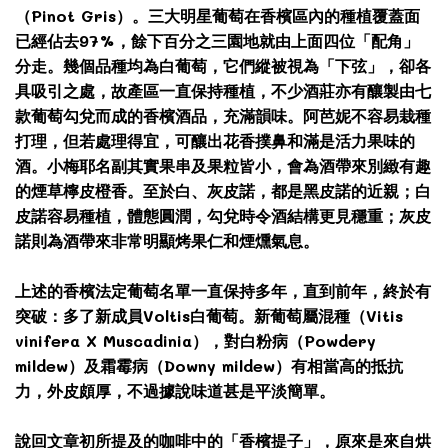
（Pinot Gris）。三大明星葡萄在香檳區內的種植覆蓋面
已經佔去97%，餘下百分之三園地就由上面四位「配角」
分走。幾個品種均為白葡萄，它們縱被視為「下弦」，卻各
具吸引之處，故產區一直保持種植，不少酒莊亦有釀製由七
款葡萄勾兌而成的香檳酒品，充滿韻味。阿芭妮不容易栽種
打理，但若處理得宜，可釀出花香撲鼻和滿是活力果味的
酒。小梅耶名副其實果串及果粒皆小，會為酒帶來別緻有趣
的煙草檸皮橙香。至於白、灰皮諾，都是黑皮諾的近親；白
皮諾容易種植，體態圓潤，勾兌時令酒結構更見穩重；灰皮
諾則為酒帶來非常明顯烤果仁和煙燻氣息。
上述的香檳法定葡萄名單一直保持多年，直到前年，終於有
突破：多了新成員Voltis白葡萄。新葡萄屬混種（Vitis
vinifera X Muscadinia），對白粉病（Powdery
mildew）及霜霉病（Downy mildew）有相當高的抵抗
力，外皮頗厚，不過據說味道甚是平淡簡單。
說回文章初所提及的咖啡中的「香檳提子」，原來是來自烘