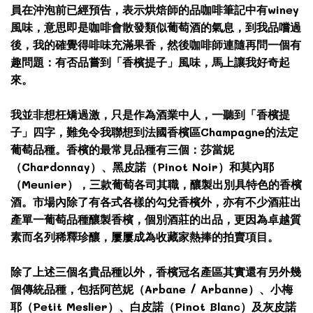
員在沖泡前已經預告，表示烘焙師的品咖啡筆記中有winey
風味，意思即是咖啡會散發類似葡萄酒的氣息，到我品嚐過
後，我的確覺得啡味充滿果香，然後咖啡師連隨再問一個有
趣問題：有否品嘗到「香檳提子」風味，馬上讓我好奇起
來。
我並非想枉矯過激，只是作為酒業中人，一聽到「香檳提
子」四字，難免令我聯想到法國香檳區Champagne的法定
葡萄品種。香檳的最常見品種有三個：莎當妮
（Chardonnay）、黑皮諾（Pinot Noir）和莫內耶
（Meunier），三款葡萄各司其職，釀製出別具特色的香檳
酒。市場內除了有各式各樣的勾兌香檳外，亦有不少酒莊出
產單一葡萄品種釀製香檳，個別酒莊的出品，更因為卓越質
素而名列稀釋珍釀，屢屢成為收藏家熱捧的拍賣項目。
除了上述三個名貴品種以外，香檳冠名產區其實還有另外幾
個傳統品種，包括阿芭妮（Arbane / Arbanne）、小梅
耶（Petit Meslier）、白皮諾（Pinot Blanc）及灰皮諾