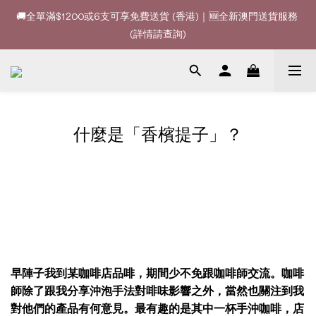
🚚全單滿$1200或6支可享免費送貨 (香港)｜🆕全新澳門送貨服務 
🚚全單滿$1200或6支可享免費送貨 (香港)｜🆕全新澳門送貨服務 
(詳情請查詢)
(詳情請查詢)
🍷酒款、優惠經常更新，請時刻追蹤我地😊｜🤵👰Wine Couple 
你的最佳婚宴酒酒商
🚚全單滿$1200或6支可享免費送貨 (香港)｜🆕全新澳門送貨服務 
什麼是「香檳提子」？
(詳情請查詢)
早陣子我到某咖啡店品啡，期間少不免跟咖啡師交流。咖啡
師除了跟我分享沖泡手法對啡味影響之外，當然也關注到我
對他們的產品有何意見。最有趣的是其中一杯手沖咖啡，店