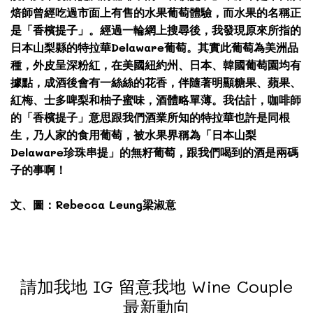
焙師曾經吃過市面上有售的水果葡萄體驗，而水果的名稱正
是「香檳提子」。經過一輪網上搜尋後，我發現原來所指的
日本山梨縣的特拉華Delaware葡萄。其實此葡萄為美洲品
種，外皮呈深粉紅，在美國紐約州、日本、韓國葡萄園均有
據點，成酒後會有一絲絲的花香，伴隨著明顯糖果、蘋果、
紅梅、士多啤梨和柚子蜜味，酒體略單薄。我估計，咖啡師
的「香檳提子」意思跟我們酒業所知的特拉華也許是同根
生，乃人家的食用葡萄，被水果界稱為「日本山梨
Delaware珍珠串提」的無籽葡萄，跟我們喝到的酒是兩碼
子的事啊！
文、圖：Rebecca Leung梁淑意
請加我地 IG 留意我地 Wine Couple
最新動向