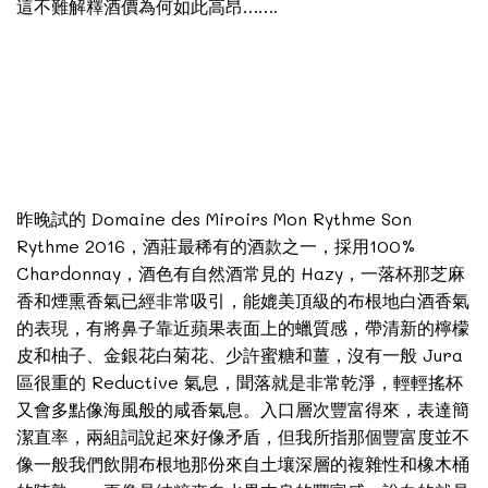
這不難解釋酒價為何如此高昂…….
昨晚試的 Domaine des Miroirs Mon Rythme Son
Rythme 2016，酒莊最稀有的酒款之一，採用100%
Chardonnay，酒色有自然酒常見的 Hazy，一落杯那芝麻
香和煙熏香氣已經非常吸引，能媲美頂級的布根地白酒香氣
的表現，有將鼻子靠近蘋果表面上的蠟質感，帶清新的檸檬
皮和柚子、金銀花白菊花、少許蜜糖和薑，沒有一般 Jura
區很重的 Reductive 氣息，聞落就是非常乾淨，輕輕搖杯
又會多點像海風般的咸香氣息。入口層次豐富得來，表達簡
潔直率，兩組詞說起來好像矛盾，但我所指那個豐富度並不
像一般我們飲開布根地那份來自土壤深層的複雜性和橡木桶