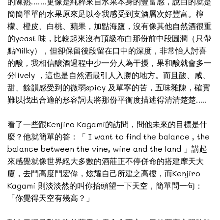
的陳熟…….更像是純粹來自水果本身的豐富感，說白的就是
簡簡單單的水果原來足以令我感受到支酒層次好豐富。檸
檬、橙皮、白桃、蘋果，加點海鹽，沒有像其他自然酒很重
的yeast 味，比較起來沒有頂級布白那份前中段圓潤（只帶
點Milky），但卻保留後段留在口中的深度，非常怡人討喜
的酸，我相信釀酒過程中少一分人為干擾，果和酸就會多一
分lively ，這也是自然酒最引人入勝的地方。而且酸、咸、
甜、餘韻感受到的微弱spicy 及單寧的苦，五味雜陳，確實
難以找出合適的形容詞去將那份平衡度描述得清清楚楚…..
看了一些跟Kenjiro Kagami的訪問，問他未來的目標是什
麼？他就簡單的答：「 I want to find the balance , the
balance between the vine, wine and the land 」講起
來感覺就像世界絕大多數的酒莊正不停併命的搭建摩天大
廈，去鬥高度鬥宏偉，炫耀自己所建之高樓，而Kenjiro
Kagami 則淡淡然的叫你抬頭望一下天空，簡單問一句：
「你覺得天空有幾高？」