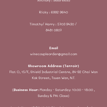
Anthony :
9889 6693
Ricky :
6992 9640
Timothy/ Harry : 5703 9430 /
8481 0807
Email
winecoupleorder@gmail.com
Showroom Address (Terroir)
Flat O, 15/F, Shield Industrial Centre, 84-92 Chai Wan
Kok Street, Tsuen Wan, N.T.
(
Business Hour:
Monday - Saturday: 10:00 - 18:00 ,
Sunday & PH: Close)