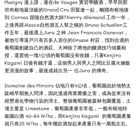
Musigny 邊上課，邊在de Vouges 實習學釀酒，早早與那
些布根地最頂級的Grand Cru 田緊連一起，離開布根地後
到 Cornas 跟隨自然酒大師Thierry Allemand 工作一年，
之後再跟Alsace自然酒五人幫之稱的 Bruno Schueller工
作五年，最後遇上Jura 之神 Jean Francois Ganevat，
被他引導落戶只有百多人居住的Grusse 村莊，找到合適的
葡萄園創建自己的酒莊。大神除了將他的釀酒技巧傾囊相
授，還賣他一塊1公頃的葡萄園沒有收錢，只著Kenjiro
Kagami 日後有錢才還，這個男人與男人之間比豆腐火腩飯
更浪漫的故事，最後成就出另一 位Jura 的傳奇。
Domaine des Miroirs 佔地只有4公頃，葡萄園由於地勢太
陡峭早期無人問津，因此逃過商業農藥之害，成為從來沒有
經歷過化學物污染的淨土。整個葡萄園被森林包圍覆蓋，土
壤主要是 Limestone，葡萄園產量非常低，一般布根地特
級園白酒 40-64 hl/ha，而Kenjiro Kagami 的葡萄園產量
就只有25 hl/ha，每年幾款酒加起來產量只有一萬瓶左右。