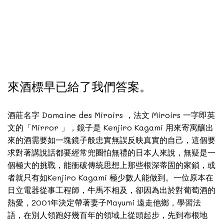
來酒標早已給了我們答案。
酒莊名字 Domaine des Miroirs ，法文 Miroirs 一字即英
文的「Mirror 」，鏡子是 Kenjiro Kagami 用來寄寓釀出
來的酒需要如一塊鏡子般忠實無誤反映真實的自己，這個要
求對著講說話都要經常兜圈怕無禮的日本人來說，無疑是一
個極大的挑戰，能衝破傳統思想上那些根深蒂固的家鎖，或
者就只有如Kenjiro Kagami 極少數人能做到。一位原本在
日立電器從事工程師，牛馬不相及，卻因為出於對葡萄酒的
熱愛，2001年決定帶著妻子Mayumi 遠走他鄉，學習法
語，在別人領跑好幾百年的領域上從頭起步，先到布根地