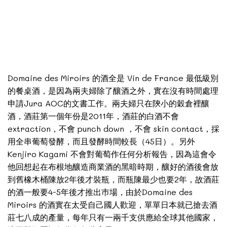
Domaine des Miroirs 的酒全是 Vin de France 最低級別
的餐桌酒，是因為兩夫婦除了釀酒之外，實在沒有時間處理
申請Jura AOC的文書工作。兩夫婦只在陝小的穀倉裡釀
酒，酒莊第一個年份是2011年，酒莊的白酒不會
extraction，不會 punch down ，不會 skin contact，採
用全串葡萄發酵，而且發酵時間較長（45日）。另外
Kenjiro Kagami 不會對葡萄作任何分析報告，因為這會令
他回想起在布根地釀造商業酒的黑暗時期，釀好的酒後會放
到舊橡木桶陳放2年後才裝瓶，而瓶陳最少也要2年，故酒莊
的酒一般要4-5年後才推出巿場，由於Domaine des
Miroirs 的酒實在太受自己國人歡迎，單單日本就已搶去酒
莊七八成的產量，每年只有一兩千支供應給全球其他國家，