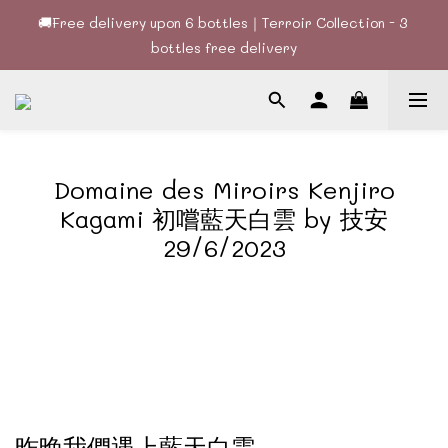
🚚Free delivery upon 6 bottles｜Terroir Collection - 3 
🚚Free delivery upon 6 bottles｜Terroir Collection - 3 
bottles free delivery
bottles free delivery
🍷酒款、優惠經常更新，請時刻追蹤我地😊｜🤵👰Wine Couple 
你的最佳婚宴酒酒商
🚚Free delivery upon 6 bottles｜Terroir Collection - 3 
Domaine des Miroirs Kenjiro
bottles free delivery
Kagami 初嚐藍天白雲 by 技安
29/6/2023
昨晚我們遇上藍天白雲