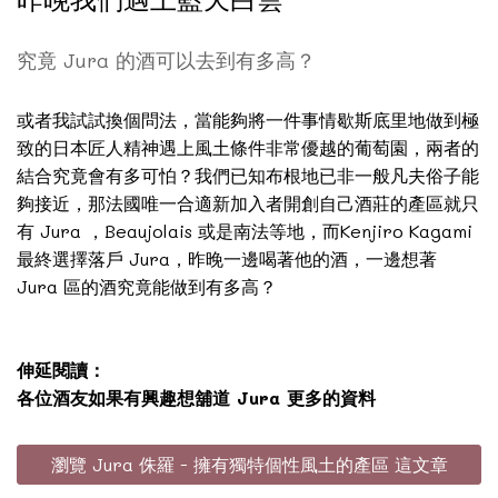
究竟 Jura 的酒可以去到有多高？
或者我試試換個問法，當能夠將一件事情歇斯底里地做到極
致的日本匠人精神遇上風土條件非常優越的葡萄園，兩者的
結合究竟會有多可怕？我們已知布根地已非一般凡夫俗子能
夠接近，那法國唯一合適新加入者開創自己酒莊的產區就只
有 Jura ，Beaujolais 或是南法等地，而Kenjiro Kagami
最終選擇落戶 Jura，昨晚一邊喝著他的酒，一邊想著
Jura 區的酒究竟能做到有多高？
伸延閱讀：
各位酒友如果有興趣想舖道 Jura 更多的資料
瀏覽 Jura 侏羅 - 擁有獨特個性風土的產區 這文章