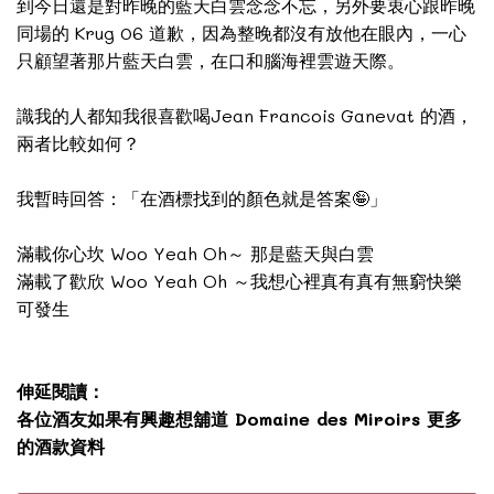
到今日還是對昨晚的藍天白雲念念不忘，另外要衷心跟昨晚
同場的 Krug 06 道歉，因為整晚都沒有放他在眼內，一心
只顧望著那片藍天白雲，在口和腦海裡雲遊天際。
識我的人都知我很喜歡喝Jean Francois Ganevat 的酒，
兩者比較如何？
我暫時回答：「在酒標找到的顏色就是答案🤪」
滿載你心坎 Woo Yeah Oh～ 那是藍天與白雲
滿載了歡欣 Woo Yeah Oh ～我想心裡真有真有無窮快樂
可發生
伸延閱讀：
各位酒友如果有興趣想舖道 Domaine des Miroirs 更多
的酒款資料