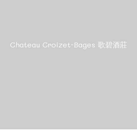
Chateau Croizet-Bages 歌碧酒莊