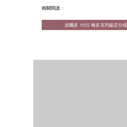
相關閱讀：
波爾多 1855 梅多克列級莊分