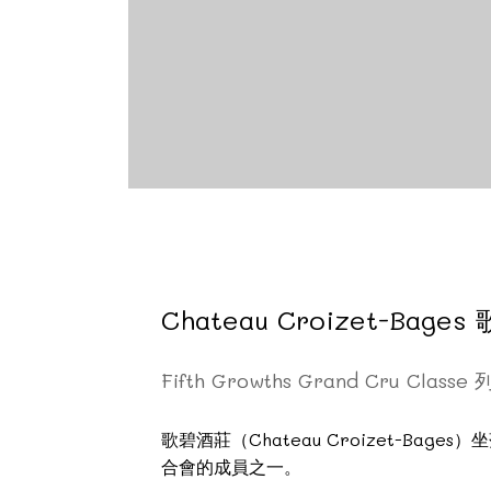
Chateau Croizet-Bage
Fifth Growths Grand Cru Clas
歌碧酒莊（Chateau Croizet-B
合會的成員之一。