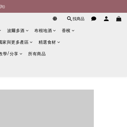
詢)
詢)
找商品
宴酒酒商
波爾多酒
布根地酒
香檳
詢)
國家與更多產區
精選食材
教學/分享
所有商品