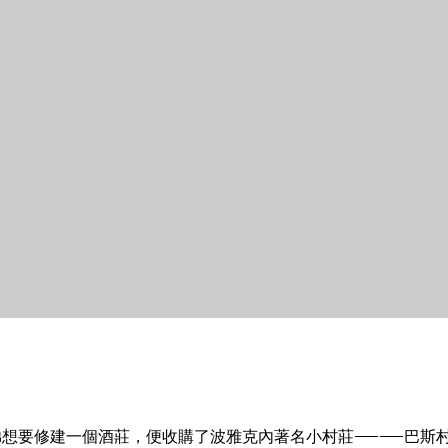
t兄弟想要修建一個酒莊，便收購了波雅克內著名小村莊——巴斯村