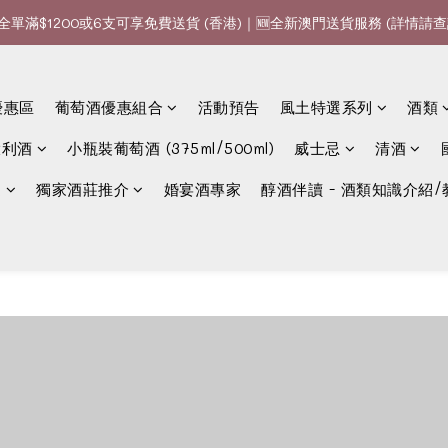
全單滿$1200或6支可享免費送貨 (香港)｜🆕全新澳門送貨服務 (詳情請查
全單滿$1200或6支可享免費送貨 (香港)｜🆕全新澳門送貨服務 (詳情請查
款、優惠經常更新，請時刻追蹤我地😊｜🤵👰Wine Couple 你的最佳婚
優惠區
葡萄酒優惠組合
活動預告
風土特選系列
酒類
全單滿$1200或6支可享免費送貨 (香港)｜🆕全新澳門送貨服務 (詳情請查
大利酒
小瓶裝葡萄酒 (375ml/500ml)
威士忌
清酒
選
獨家酒莊推介
婚宴酒專家
醇酒伴讀 - 酒類知識介紹/