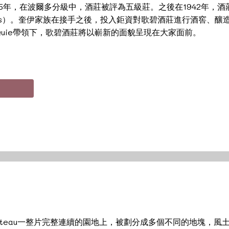
5年，在波爾多分級中，酒莊被評為五級莊。之後在1942年，酒
-Gassies）。奎伊家族在接手之後，投入鉅資對歌碧酒莊進行酒
se Quie帶領下，歌碧酒莊將以嶄新的面貌呈現在大家面前。
plateau一整片完整連續的園地上，被劃分成多個不同的地塊，風