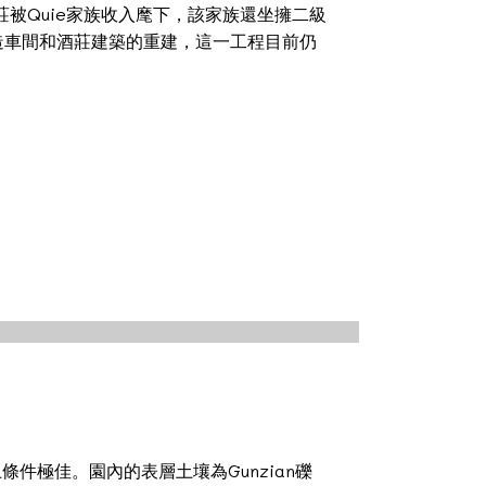
莊被Quie家族收入麾下，該家族還坐擁二級
窖、釀造車間和酒莊建築的重建，這一工程目前仍
土條件極佳。園內的表層土壤為Gunzian礫