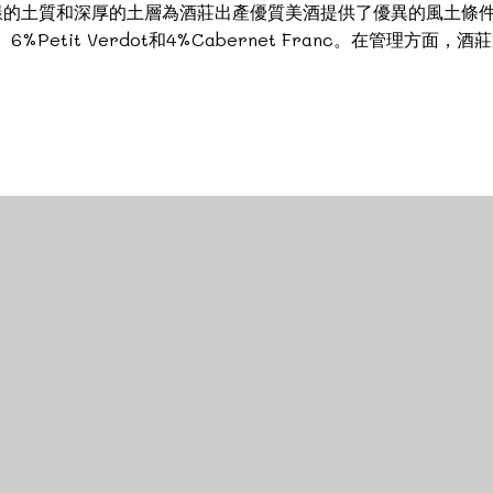
樣的土質和深厚的土層為酒莊出產優質美酒提供了優異的風土條
erlot、6%Petit Verdot和4%Cabernet Franc。在