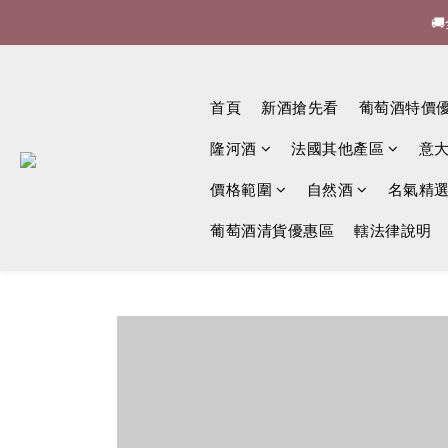


🍷酒
首頁
新酒搶先看
葡萄酒特價

隆河酒
法國其他產區
意
價格範圍
自然酒
名氣精
葡萄酒清貨優惠區
轄法律說明