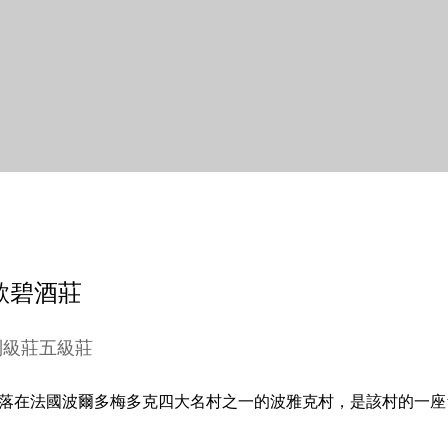
s 歌碧酒莊
se 列級莊五級莊
ages）坐落在法國波爾多梅多克四大名村之一的波雅克村，是該村的