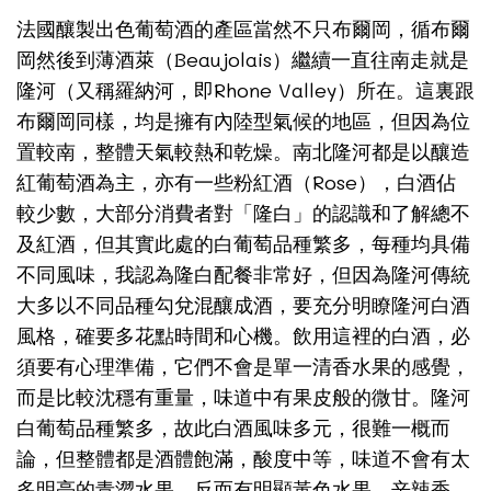
法國釀製出色葡萄酒的產區當然不只布爾岡，循布爾
Beaujolais
岡然後到薄酒萊（
）繼續一直往南走就是
Rhone Valley
隆河（又稱羅納河，即
）所在。這裏跟
布爾岡同樣，均是擁有內陸型氣候的地區，但因為位
置較南，整體天氣較熱和乾燥。南北隆河都是以釀造
Rose
紅葡萄酒為主，亦有一些粉紅酒（
），白酒佔
較少數，大部分消費者對「隆白」的認識和了解總不
及紅酒，但其實此處的白葡萄品種繁多，每種均具備
不同風味，我認為隆白配餐非常好，但因為隆河傳統
大多以不同品種勾兌混釀成酒，要充分明瞭隆河白酒
風格，確要多花點時間和心機。飲用這裡的白酒，必
須要有心理準備，它們不會是單一清香水果的感覺，
而是比較沈穩有重量，味道中有果皮般的微甘。隆河
白葡萄品種繁多，故此白酒風味多元，很難一概而
論，但整體都是酒體飽滿，酸度中等，味道不會有太
多明亮的青澀水果，反而有明顯黃色水果、辛辣香