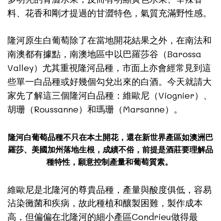
料、花香和剛才提過的甘澀特色，氣質充滿野性感。
隆河原生白葡萄除了在當地開花結果之外，在南法和
Barossa
南澳都有據點，南澳地區中以巴羅莎谷（
Valley
）尤其重視隆河品種，市面上亦會經常見到這
些單一白品種或好幾個勾兌出來的白酒。今天就請大
Viognier
家先了解這三個隆河白品種：維歐尼（
）、
Roussanne
Marsanne
胡珊（
）和瑪珊（
）。
隆河白葡萄品種不只在本土開花，還在新世界產區如澳洲巴
羅莎、美國加州落地生根，成績不俗，前提是酒莊要理解品
種特性，願意控制產量和葡萄質素。
維歐尼是北隆河的尊貴品種，產量與酸度俱低，容易
沾染黴菌和疾病，故此種植和釀製困難，製作成本
Condrieu
高，但偏偏在北隆河的細小產區
做得最