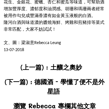
花生、金銀花、蜜蠟、杏仁和蜜瓜等味道，可幫助酒
增加豐厚度、濃郁度和油潤感。胡珊和瑪珊兩者經常
被用作勾兌成豐滿香濃有如金黃玉液般的白酒。
隆河白酒與味道濃的醬燒海鮮、烤雞和煎豬排等菜式
非常匹配，大家不妨試試！
文、圖：梁淑意
Rebecca Leung
13-07-2018
(上一篇) :
土釀之奧妙
(下一篇) :
德國酒
-
學懂了便不是外
星
語
瀏覽 Rebecca 專欄其他文章