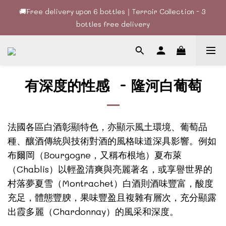
🚚Free delivery upon 6 bottles｜Terroir Collection - 3 
🚚Free delivery upon 6 bottles｜Terroir Collection - 3 
bottles free delivery
bottles free delivery
🍷酒款、優惠經常更新，請時刻追蹤我地😊｜🤵👰Wine Couple 
你的最佳婚宴酒酒商
-
🚚Free delivery upon 6 bottles｜Terroir Collection - 3 
有深度的性感
隆河白葡萄
bottles free delivery
法國各區白酒彰顯特色，亦顯示風土環境、葡萄品
種、釀酒傳統與技術對酒的風格味道深具影響。例如
Bourgogne
布爾岡（
，又稱布根地）夏布萊
Chablis
（
）以輕盈清爽與亮麗著名，或享譽世界的
Montrachet
村落夢夏雪（
）白酒則酒味豐富，酸度
充足，體態豐腴，果味豐盈且複雜有層次，充分顯露
Chardonnay
出霞多麗（
）的風采和深度。