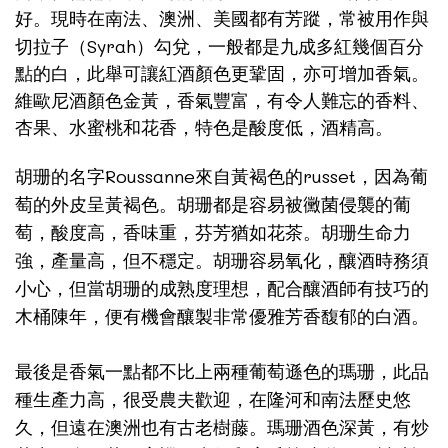
好。現時在南法、澳洲、美國都有芳蹤，常被用作與
Syrah
切拉子（
）勾兌，一般都是九成多紅幾個百分
點的白，此舉可讓紅酒顏色更鞏固，亦可增加香氣。
維歐尼酒顏色金黃，香氣豐富，有令人難忘的香料、
杏果、水蜜桃和花香，特色是酸度低，酒精高。
Roussanne
russet
胡珊的名字
來自黃褐色的
，因為葡
萄的外皮呈黃褐色。胡珊都是容易被黴菌侵襲的葡
萄，酸度高，香味重，芬芳猶如花茶。胡珊生命力
強，產量高，但不穩定。胡珊容易氧化，釀酒時務須
小心，但當胡珊的成熟度理想，配合釀酒師有技巧的
木桶陳年，便有機會釀製非常優雅芳香馥郁的白酒。
最後是香氣一點都不比上兩種葡萄遜色的瑪珊，此品
種生產力高，很受農夫歡迎，在隆河和南法歷史悠
久，但遠在澳洲也有古老樹藤。瑪珊酒色深黃，有炒