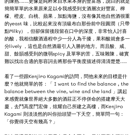
的陳熟…….更像是純粹來自水果本身的豐富感，說白的就是
簡簡單單的水果原來足以令我感受到支酒層次好豐富。檸
檬、橙皮、白桃、蘋果，加點海鹽，沒有像其他自然酒很重
的yeast 味，比較起來沒有頂級布白那份前中段圓潤（只帶
點Milky），但卻保留後段留在口中的深度，非常怡人討喜
的酸，我相信釀酒過程中少一分人為干擾，果和酸就會多一
分lively ，這也是自然酒最引人入勝的地方。而且酸、咸、
甜、餘韻感受到的微弱spicy 及單寧的苦，五味雜陳，確實
難以找出合適的形容詞去將那份平衡度描述得清清楚楚…..
看了一些跟Kenjiro Kagami的訪問，問他未來的目標是什
麼？他就簡單的答：「 I want to find the balance , the
balance between the vine, wine and the land 」講起
來感覺就像世界絕大多數的酒莊正不停併命的搭建摩天大
廈，去鬥高度鬥宏偉，炫耀自己所建之高樓，而Kenjiro
Kagami 則淡淡然的叫你抬頭望一下天空，簡單問一句：
「你覺得天空有幾高？」