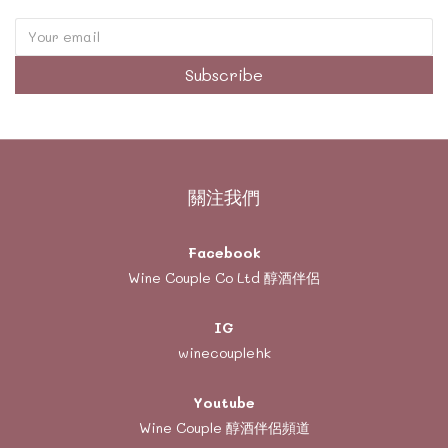
Subscribe
關注我們
Facebook
Wine Couple Co Ltd 醇酒伴侶
IG
winecouplehk
Youtube
Wine Couple
醇酒伴侶頻道