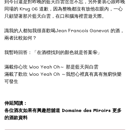
到今日還是對昨晚的藍天白雲念念不忘，另外要衷心跟昨晚
同場的 Krug 06 道歉，因為整晚都沒有放他在眼內，一心
只顧望著那片藍天白雲，在口和腦海裡雲遊天際。
識我的人都知我很喜歡喝Jean Francois Ganevat 的酒，
兩者比較如何？
我暫時回答：「在酒標找到的顏色就是答案🤪」
滿載你心坎 Woo Yeah Oh～ 那是藍天與白雲
滿載了歡欣 Woo Yeah Oh ～我想心裡真有真有無窮快樂
可發生
伸延閱讀：
各位酒友如果有興趣想舖道 Domaine des Miroirs 更多
的酒款資料