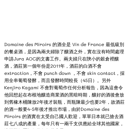
Domaine des Miroirs 的酒全是 Vin de France 最低級別
的餐桌酒，是因為兩夫婦除了釀酒之外，實在沒有時間處理
申請Jura AOC的文書工作。兩夫婦只在陝小的穀倉裡釀
酒，酒莊第一個年份是2011年，酒莊的白酒不會
extraction，不會 punch down ，不會 skin contact，採
用全串葡萄發酵，而且發酵時間較長（45日）。另外
Kenjiro Kagami 不會對葡萄作任何分析報告，因為這會令
他回想起在布根地釀造商業酒的黑暗時期，釀好的酒後會放
到舊橡木桶陳放2年後才裝瓶，而瓶陳最少也要2年，故酒莊
的酒一般要4-5年後才推出巿場，由於Domaine des
Miroirs 的酒實在太受自己國人歡迎，單單日本就已搶去酒
莊七八成的產量，每年只有一兩千支供應給全球其他國家，