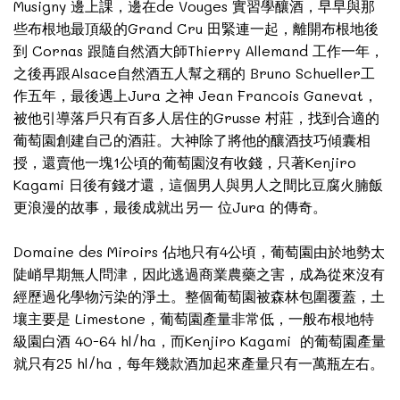
Musigny 邊上課，邊在de Vouges 實習學釀酒，早早與那
些布根地最頂級的Grand Cru 田緊連一起，離開布根地後
到 Cornas 跟隨自然酒大師Thierry Allemand 工作一年，
之後再跟Alsace自然酒五人幫之稱的 Bruno Schueller工
作五年，最後遇上Jura 之神 Jean Francois Ganevat，
被他引導落戶只有百多人居住的Grusse 村莊，找到合適的
葡萄園創建自己的酒莊。大神除了將他的釀酒技巧傾囊相
授，還賣他一塊1公頃的葡萄園沒有收錢，只著Kenjiro
Kagami 日後有錢才還，這個男人與男人之間比豆腐火腩飯
更浪漫的故事，最後成就出另一 位Jura 的傳奇。
Domaine des Miroirs 佔地只有4公頃，葡萄園由於地勢太
陡峭早期無人問津，因此逃過商業農藥之害，成為從來沒有
經歷過化學物污染的淨土。整個葡萄園被森林包圍覆蓋，土
壤主要是 Limestone，葡萄園產量非常低，一般布根地特
級園白酒 40-64 hl/ha，而Kenjiro Kagami 的葡萄園產量
就只有25 hl/ha，每年幾款酒加起來產量只有一萬瓶左右。