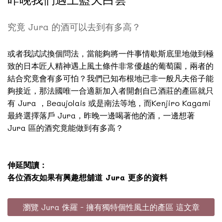
究竟 Jura 的酒可以去到有多高？
或者我試試換個問法，當能夠將一件事情歇斯底里地做到極
致的日本匠人精神遇上風土條件非常優越的葡萄園，兩者的
結合究竟會有多可怕？我們已知布根地已非一般凡夫俗子能
夠接近，那法國唯一合適新加入者開創自己酒莊的產區就只
有 Jura ，Beaujolais 或是南法等地，而Kenjiro Kagami
最終選擇落戶 Jura，昨晚一邊喝著他的酒，一邊想著
Jura 區的酒究竟能做到有多高？
伸延閱讀：
各位酒友如果有興趣想舖道 Jura 更多的資料
瀏覽 Jura 侏羅 - 擁有獨特個性風土的產區 這文章