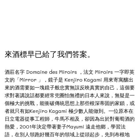
來酒標早已給了我們答案。
酒莊名字 Domaine des Miroirs ，法文 Miroirs 一字即英
文的「Mirror 」，鏡子是 Kenjiro Kagami 用來寄寓釀出
來的酒需要如一塊鏡子般忠實無誤反映真實的自己，這個要
求對著講說話都要經常兜圈怕無禮的日本人來說，無疑是一
個極大的挑戰，能衝破傳統思想上那些根深蒂固的家鎖，或
者就只有如Kenjiro Kagami 極少數人能做到。一位原本在
日立電器從事工程師，牛馬不相及，卻因為出於對葡萄酒的
熱愛，2001年決定帶著妻子Mayumi 遠走他鄉，學習法
語，在別人領跑好幾百年的領域上從頭起步，先到布根地