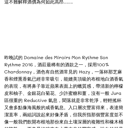
這不難解釋酒價為何如此高昂…….
昨晚試的 Domaine des Miroirs Mon Rythme Son
Rythme 2016，酒莊最稀有的酒款之一，採用100%
Chardonnay，酒色有自然酒常見的 Hazy，一落杯那芝麻
香和煙熏香氣已經非常吸引，能媲美頂級的布根地白酒香氣
的表現，有將鼻子靠近蘋果表面上的蠟質感，帶清新的檸檬
皮和柚子、金銀花白菊花、少許蜜糖和薑，沒有一般 Jura
區很重的 Reductive 氣息，聞落就是非常乾淨，輕輕搖杯
又會多點像海風般的咸香氣息。入口層次豐富得來，表達簡
潔直率，兩組詞說起來好像矛盾，但我所指那個豐富度並不
像一般我們飲開布根地那份來自土壤深層的複雜性和橡木桶