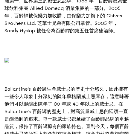
洲第一、世界第三的威士忌品牌。1988 年，百齡罈成為全
球飲料集團 Allied Domecq 酒業集團的一部分。2005
年，百齡罈被保樂力加收購，由保樂力加旗下的 Chivas
Brothers Ltd. 芝華士兄弟有限公司掌管。2005 年，
Sandy Hyslop 被任命為百齡罈的第五任首席釀酒師。
Ballantine's 百齡罈生產威士忌的歷史十分悠久，因此擁有
一些令人印象十分深刻的陳年蘇格蘭威士忌庫存，這意味著
他們可以混釀出陳年了 30 年或 40 年以上的威士忌。在
Ballantine's 百齡罈的歷史上，對高質量威士忌的延續一直
是釀酒師的追求。每一款威士忌都延續了百齡罈品牌的卓越
品質，保持了百齡罈原有的家族特色。直到今天，每個百齡
罈威士忌的酒瓶上都會刻有紋章標誌，紋章由蘇格蘭旗幟圖