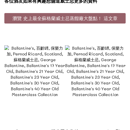
各位酒友如果有興趣想舖道威士忌更多的資料
瀏覽 史上最全蘇格蘭威士忌蒸餾廠大盤點！ 這文章