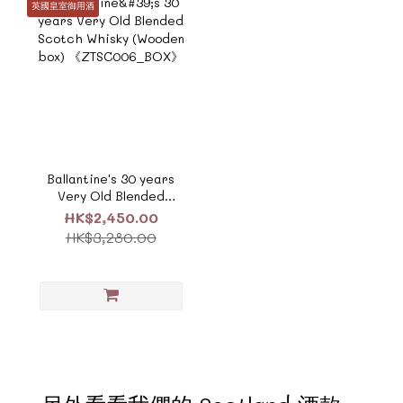
英國皇室御用酒
Ballantine's 30 years
Very Old Blended
Scotch Whisky (Wooden
HK$2,450.00
box) 《ZTSC006_BOX》
HK$3,280.00