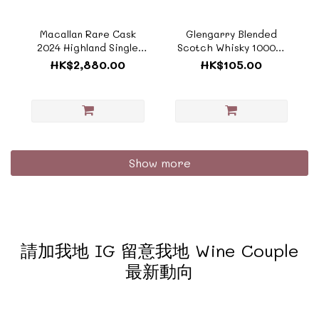
Macallan Rare Cask
Glengarry Blended
2024 Highland Single
Scotch Whisky 1000ml
Malt Scotch Whisky
《ZSC025》
HK$2,880.00
HK$105.00
(giftbox)
700ml《ZTSC138A_BOX》
Show more
請加我地 IG 留意我地 Wine Couple
最新動向