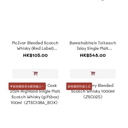
McIvor Blended Scotch
Bunnahabhain Toiteach
Whisky (Red Label)
Islay Single Malt
1000ml《ZSC027》
(giftbox)
HK$105.00
HK$548.00
700ml《ZTSC243_BOX》
🌟蘇格蘭最著名釀酒廠之一
蘇格蘭調和威士忌