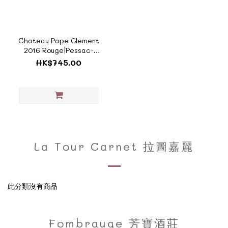
Chateau Pape Clement
2016 Rouge|Pessac-
Leognan 黑教皇紅酒
HK$745.00
《ZTF890A》
La Tour Carnet 拉圖嘉麗
此分類沒有商品
Fombrauge 芳寶酒莊