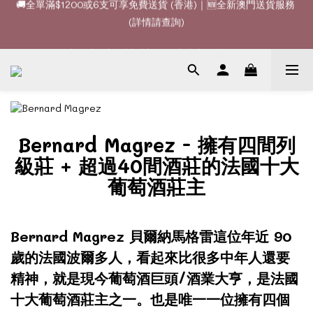
🚚全單滿$1200或6支可享免費送貨 (香港)｜🆕全新澳門送貨服務 
🍷酒款、優惠經常更新，請時刻追蹤我地😊｜🤵👰Wine Couple 
(詳情請查詢)
你的最佳婚宴酒酒商
🚚全單滿$1200或6支可享免費送貨 (香港)｜🆕全新澳門送貨服務 
(詳情請查詢)
Bernard Magrez - 擁有四間列
級莊 + 超過40間酒莊的法國十大
葡萄酒莊主
Bernard Magrez 貝爾納馬格雷這位年近 90
歲的法國波爾多人，看起來比很多中年人還要
精神，就是現今葡萄酒巨頭/酒業大亨，是法國
十大葡萄酒莊主之一。也是唯一一位擁有四個