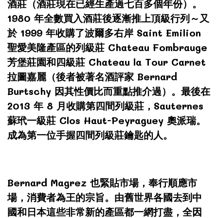
酒莊（酒莊現在已經生產過七百多個年份）。
1980 年全數買入酒莊後逐漸推上頂級行列～又
於 1999 年收購了波爾多右岸 Saint Emilion
聖愛美隆產區的列級莊 Chateau Fombrauge
芳堡莊園和四級莊 Chateau la Tour Carnet
拉圖嘉麗（後者被著名酒評家 Bernard
Burtschy 因其性價比而重點推介過）。最後在
2013 年 8 月收購第四間列級莊，Sauternes
蘇玳一級莊 Clos Haut-Peyraguey 奧派瑞。
成為第一位手握四間列級莊鑰匙的人。
Bernard Magrez 也緊貼市場，奉行順應市
場，消費者為王的宗旨。由舊世界各國去到中
國和日本這些非常新的產區都一網打盡，全因