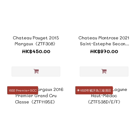
Chateau Pouget 2015
Chateau Montrose 2021
Margaux《ZTF308》
Saint-Estephe Second
Growths Grand Cru
HK$450.00
HK$970.00
Classes 《ZTF1096F》
1855 Premier GCC
🌟1855年被評為三級酒莊