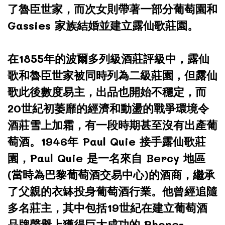
了魯臣世家，而次女則帶著一部分葡萄園和
Gassies 家族結婚並建立露仙歌莊園。
在1855年的波爾多列級酒莊評級中，露仙
歌和魯臣世家被同時列為二級莊園，但露仙
歌此後數度易主，出品也開始不穩定，而
20世紀初萎靡的經濟和動盪的戰爭環境令
酒莊雪上加霜，有一段時期甚至沒有出產葡
萄酒。1946年 Paul Quie 接手露仙歌莊
園，Paul Quie 是一名來自 Bercy 地區
(當時為巴黎葡萄酒交易中心)的酒商，繼承
了父親的衣缽投身葡萄酒行業。他曾經追隨
多名莊主，其中包括19世紀在建立葡萄酒
品牌聲譽上獲得巨大成功的 Rhone-