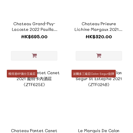
Chateau Grand-Puy-
Chateau Prieure
Lacoste 2022 Pauillac
Lichine Margaux 2021《
Fifth Growths Grand
ZTF073D 》
HK$695.00
HK$320.00
Cru Classe《ZTF1002B
》
獲得過RP滿分五級莊
波爾多三級莊Calon Segur副牌
Chateau Pontet Canet
Le Marquis De Calon