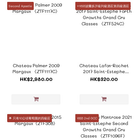
Second Apostle
⭐️1855波爾多評級列級酒莊第四級酒莊
Chateau Palmer 2009
Chateau Lafon-Rochet
Margaux 《ZTF1117C》
2017 Saint-Estephe
Forth Growths Grand
HK$2,980.00
HK$320.00
Cru Classes
《ZTF524C》
🌟 只有10公頃葡萄園的四級莊
1855 2nd GCC