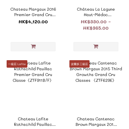
Chateau Margaux 2016
Château La Lagune
Premier Grand Cru
Haut-Médoc
Classe《ZTF1195E》
《ZTF538D/E/F》
HK$4,120.00
HK$330.00 ~
HK$365.00
一級莊 Lafite
波爾多三級莊
Chateau Lafite
Chateau Cantenac
Rothschild Pauillac
Brown Margaux 2015