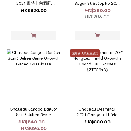
2021 龐特卡內酒莊
Segur St Estephe 2021
《ZTF625E》
《ZTF024B》
HK$620.00
HK$280.00
HK$298.00
波爾多瑪歌村三級莊
Chateau Langoa Barton
Chateau Desmirail
Saint Julien 3eme
2021 Margaux Thirld
Growth Grand Cru
Growths Grand Cru
HK$640.00 ~
HK$330.00
Classe
Classes 《ZTF634D》
HK$698.00