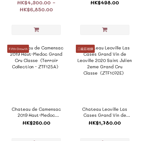
Premier Grand Cru
Third Growths Grand
HK$4,300.00 ~
HK$498.00
Classe《ZTF911B/F》
Cru Classes
HK$6,850.00
《ZTF629E》
Fifth Growth
二級莊雄獅
Chateau de Camensac
Chateau Leoville Las
2019 Haut-Medoc
Cases Grand Vin de
Grand Cru
Leoville 2020 Saint
HK$260.00
HK$1,780.00
Classe《Terroir
Julien 2eme Grand Cru
Collection - ZTF125A》
Classe《ZTF1072E》