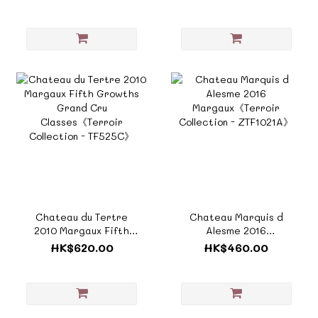
Chateau du Tertre
Chateau Marquis d
2010 Margaux Fifth
Alesme 2016
Growths Grand Cru
Margaux《Terroir
HK$620.00
HK$460.00
Classes《Terroir
Collection - ZTF1021A》
Collection - TF525C》