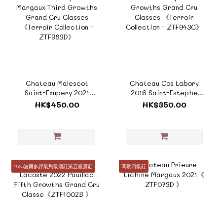
Chateau Malescot
Chateau Cos Labory
Saint-Exupery 2021
2016 Saint-Estephe
Margaux Third Growths
Fifth Growths Grand
HK$450.00
HK$350.00
Grand Cru Classes
Cru Classes 《Terroir
《Terroir Collection -
Collection - ZTF943C》
ZTF983D》
1855波爾多評級列級酒莊第五級酒莊
瑪歌四級莊