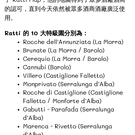
的認可，直到今天依然被眾多酒商酒廠廣泛使
用。
Ratti 的 10 大特級園分別為：
Rocche dell'Annunziata (La Morra)
Brunate (La Morra / Barolo)
Cerequio (La Morra / Barolo)
Cannubi (Barolo)
Villero (Castiglione Falletto)
Monprivato (Serralunga d'Alba)
Rocche di Castiglione (Castiglione
Falletto / Monforte d'Alba)
Gabutti - Parafada (Serralunga
d'Alba)
Marenca - Rivetto (Serralunga
d'Alba)