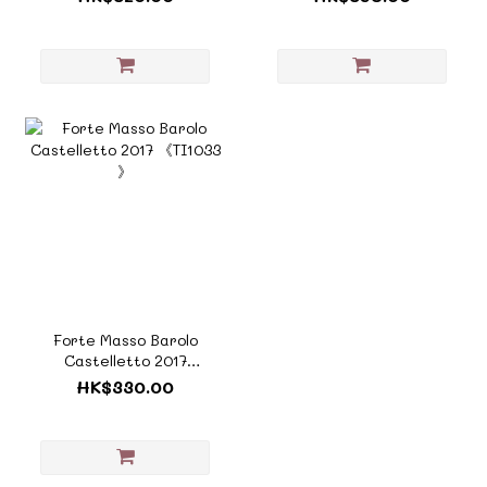
倫索迪維爾杜諾《風土系
列 - TI1035》
Forte Masso Barolo
Castelletto 2017
《TI1033 》
HK$330.00