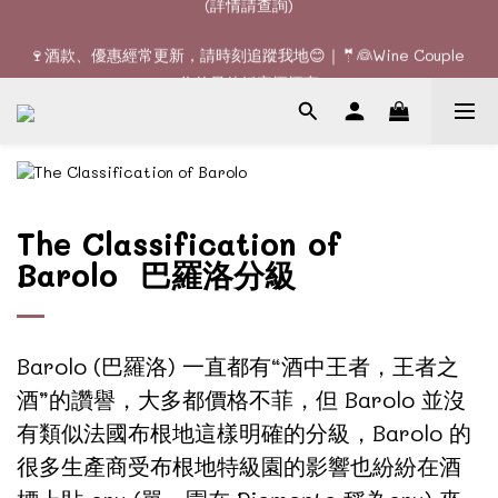
🚚全單滿$1200或6支可享免費送貨 (香港)｜🆕全新澳門送貨服務 
🍷酒款、優惠經常更新，請時刻追蹤我地😊｜🤵👰Wine Couple 
(詳情請查詢)
你的最佳婚宴酒酒商
🚚全單滿$1200或6支可享免費送貨 (香港)｜🆕全新澳門送貨服務 
(詳情請查詢)
The Classification of
Barolo 巴羅洛分級
Barolo (巴羅洛) 一直都有“酒中王者，王者之
酒”的讚譽，大多都價格不菲，但 Barolo 並沒
有類似法國布根地這樣明確的分級，Barolo 的
很多生產商受布根地特級園的影響也紛紛在酒