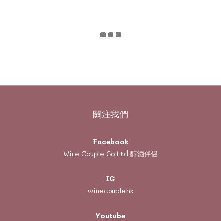
關注我們
Facebook
Wine Couple Co Ltd 醇酒伴侶
IG
winecouplehk
Youtube