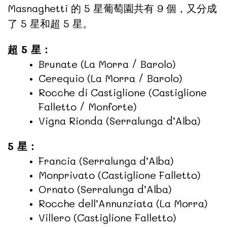
Masnaghetti 的 5 星葡萄園共有 9 個，又分成
了 5 星和超 5 星。
超 5 星：
Brunate (La Morra / Barolo)
Cerequio (La Morra / Barolo)
Rocche di Castiglione (Castiglione
Falletto / Monforte)
Vigna Rionda (Serralunga d’Alba)
5 星：
Francia (Serralunga d’Alba)
Monprivato (Castiglione Falletto)
Ornato (Serralunga d’Alba)
Rocche dell’Annunziata (La Morra)
Villero (Castiglione Falletto)