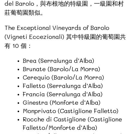
del Barolo，與布根地的特級園，一級園和村
莊葡萄園類似。
The Exceptional Vineyards of Barolo
(Vigneti Eccezionali) 其中特級園的葡萄園共
有 10 個：
Brea (Serralunga d'Alba)
Brunate (Barolo/La Morra)
Cerequio (Barolo/La Morra)
Falletto (Serralunga d'Alba)
Francia (Serralunga d'Alba)
Ginestra (Monforte d'Alba)
Monprivato (Castiglione Falletto)
Rocche di Castiglione (Castiglione
Falletto/Monforte d'Alba)