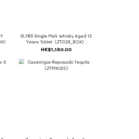
KY
SLYRS Single Malt Whisky Aged 12
BOX》
Years 700ml《ZTG28_BOX》
HK$1,180.00