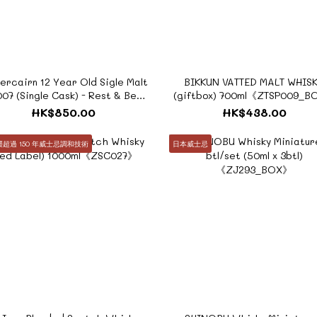
ercairn 12 Year Old Sigle Malt
BIKKUN VATTED MALT WHIS
07 (Single Cask) - Rest & Be
(giftbox) 700ml《ZTSP009_
Thankful (giftbox)
HK$850.00
HK$438.00
700ml《ZTSC244_BOX》
襲超過 150 年威士忌調和技術
日本威士忌