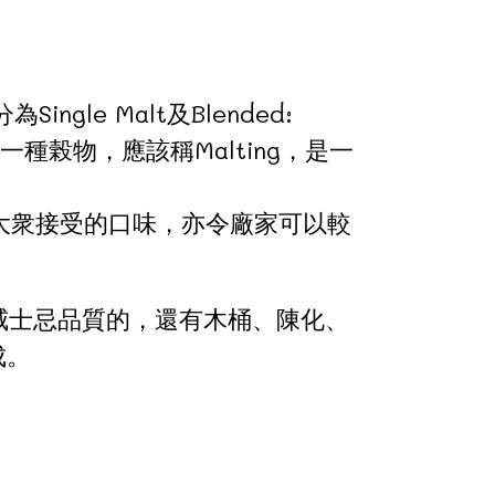
e Malt及Blended:
一種榖物，應該稱Malting，是一
被大衆接受的口味，亦令廠家可以較
。決定威士忌品質的，還有木桶、陳化、
成。