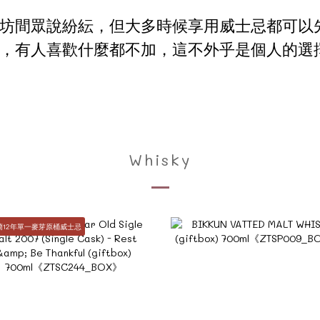
坊間眾說紛紜，但大多時候享用威士忌都可以
，有人喜歡什麼都不加，這不外乎是個人的選
Whisky
蘭12年單一麥芽原桶威士忌