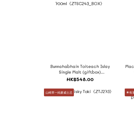
Bunnahabhain Toiteach Islay
Mac
Single Malt (giftbox)
700ml《ZTSC243_BOX》
(gi
HK$548.00
山崎單一純麥威士忌
🌟