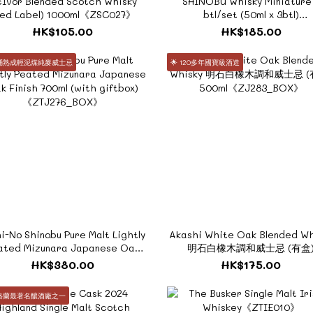
Ivor Blended Scotch Whisky
SHINOBU Whisky Miniature
Red Label) 1000ml《ZSC027》
btl/set (50ml x 3btl)
《ZJ293_BOX》
HK$105.00
HK$185.00
桶熟成輕泥煤純麥威士忌
🌟 120多年國寶級酒造
i-No Shinobu Pure Malt Lightly
Akashi White Oak Blended Wh
ated Mizunara Japanese Oak
明石白橡木調和威士忌 (有盒
inish 700ml (with giftbox)
500ml《ZJ283_BOX》
HK$380.00
HK$175.00
《ZTJ276_BOX》
蘇格蘭最著名釀酒廠之一