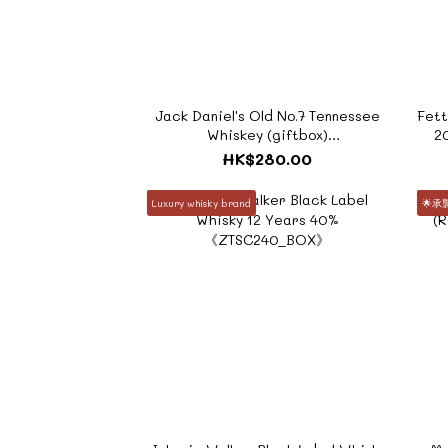
Jack Daniel's Old No.7 Tennessee
Fett
Whiskey (giftbox)
20
1000ml《ZTUS035_BOX》
HK$280.00
Luxury whisky brand
🌟承