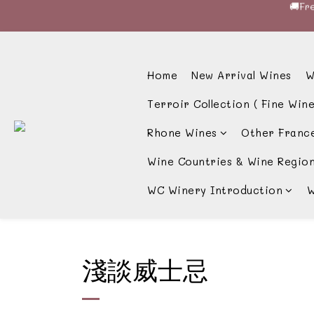
🍷酒
🚚Fre
🚚Fre
Home
New Arrival Wines
W
Terroir Collection ( Fine Wine
Rhone Wines
Other Franc
Wine Countries & Wine Regio
WC Winery Introduction
W
淺談威士忌