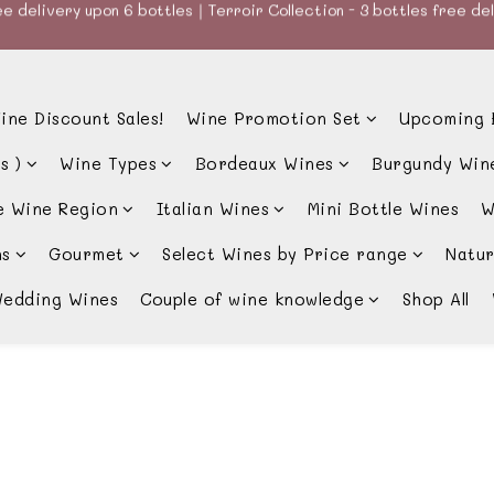
款、優惠經常更新，請時刻追蹤我地😊｜🤵👰Wine Couple 你的最佳婚
e delivery upon 6 bottles｜Terroir Collection - 3 bottles free de
e delivery upon 6 bottles｜Terroir Collection - 3 bottles free de
ine Discount Sales!
Wine Promotion Set
Upcoming 
s )
Wine Types
Bordeaux Wines
Burgundy Win
e Wine Region
Italian Wines
Mini Bottle Wines
W
ns
Gourmet
Select Wines by Price range
Natur
edding Wines
Couple of wine knowledge
Shop All