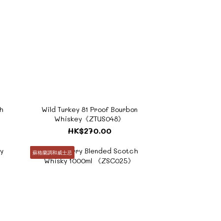
sh
Wild Turkey 81 Proof Bourbon
Whiskey《ZTUS048》
HK$270.00
蘇格蘭調和威士忌