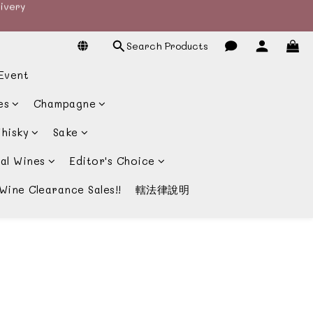
宴酒酒商
livery
Search Products
livery
Event
es
Champagne
hisky
Sake
al Wines
Editor's Choice
Wine Clearance Sales!!
轄法律說明