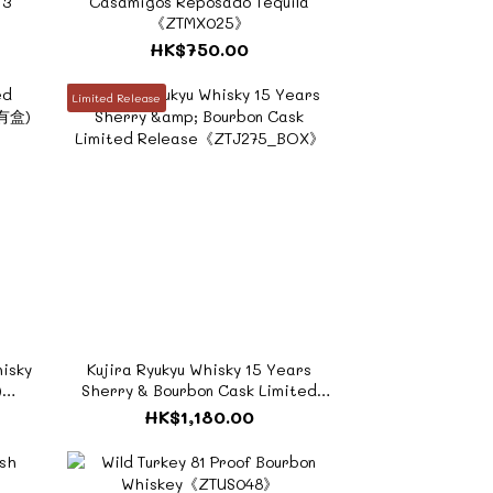
 3
Casamigos Reposado Tequila
《ZTMX025》
HK$750.00
Limited Release
isky
Kujira Ryukyu Whisky 15 Years
)
Sherry & Bourbon Cask Limited
Release《ZTJ275_BOX》
HK$1,180.00