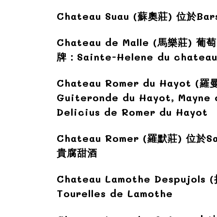
Chateau Suau (
蘇奧莊)
位於Bar
Chateau de Malle (
馬樂莊)
葡萄
牌：Sainte-Helene du chate
Chateau Romer du Hayot (
羅曼
Guiteronde du Hayot, Mayne 
Delicius de Romer du Hayot
Chateau Romer (
羅默莊)
位於S
貴腐甜酒
Chateau Lamothe Despujols (
Tourelles de Lamothe