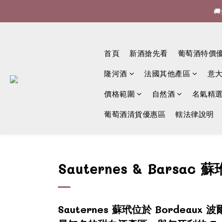

🍷酒

首頁
新酒搶先看
葡萄酒特價
隆河酒
法國其他產區
意
價格範圍
自然酒
名氣精
葡萄酒清貨優惠區
轄法律說明
Sauternes & Barsac
Sauternes 蘇玳位於 Bordea