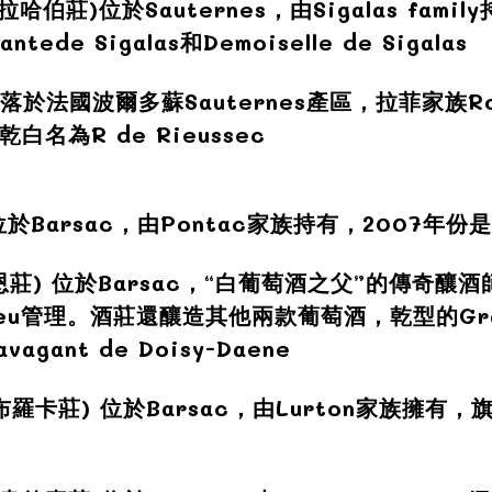
拉哈伯莊)
位於Sauternes，由Sigalas famil
tede Sigalas和Demoiselle de Sigalas
落於法國波爾多蘇Sauternes產區，拉菲家族Ro
乾
白名為R de Rieussec
位於Barsac，由Pontac家族持有，2007年份
恩莊)
位於Barsac，“白葡萄酒之父”的傳奇釀酒師D
rdieu管理。酒莊還釀造其他兩款葡萄酒，
乾
型的Gra
vagant de Doisy-Daene
布羅卡莊)
位於Barsac，由Lurton家族擁有，旗