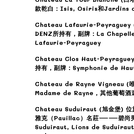
款
乾
白：Isis, Osiris和Jardins 
Chateau Lafaurie-Peyraguey 
DENZ所持有，副牌：La Chapell
Lafaurie-Peyraguey
Chateau Clos Haut-Peyraguey
持有，副牌：Symphonie de Haut
Chateau de Rayne Vigneau (
Madame de Rayne，其他葡萄酒還包括
Chateau Suduiraut (旭金堡)
位
雅克（Pauillac）名莊——碧尚男爵酒莊
Suduiraut, Lions de Sudu