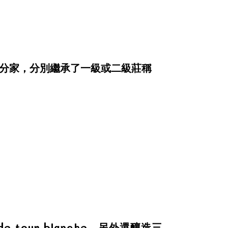
經分家，分別繼承了一級或二級莊稱
 de tour blanche，另外還釀造三