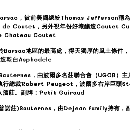
arsac
，被前美國總統Thomas Jefferson
e de Coutet，另外視年份好壞釀造Coutet Cu
e Chateau Coutet
於Barsac地區的最高處，得天獨厚的風土條件，由B
釀造
乾
白Asphodele
Sauternes，由波爾多名莊聯合會（UGCB）主席
總裁Robert Peugeot，波爾多右岸巨頭Step
入酒莊。副牌：Petit Guiraud
普諾莊)
Sauternes，由Dejean family持有，