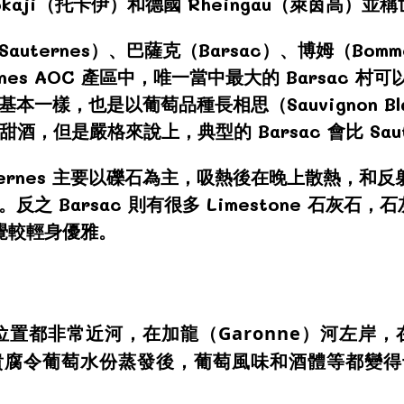
aji（托卡伊）和德國 Rheingau（萊茵高）
Sauternes）、巴薩克（Barsac）、博姆（Bom
rnes AOC 產區中，唯一當中最大的 Barsac 村可以
基本一樣，也是以葡萄品種長相思（Sauvignon Bl
腐甜酒，但是嚴格來說上，典型的 Barsac 會比 Sa
ternes 主要以礫石為主，吸熱後在晚上散熱，和
熟。反之 Barsac 則有很多 Limestone 石
覺較輕身優雅。
整個產區的位置都非常近河，在加龍（Garonne）河
貴腐令葡萄水份蒸發後，葡萄風味和酒體等都變得