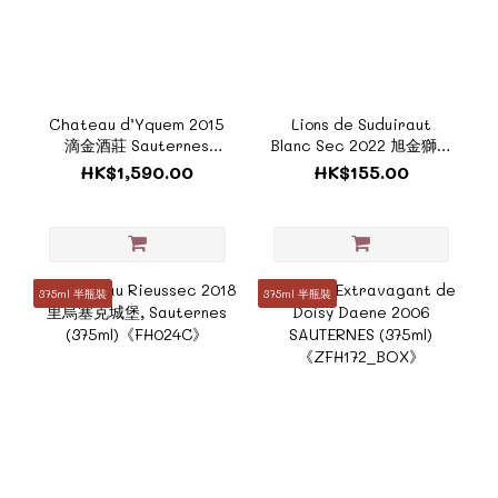
Chateau d’Yquem 2015
Lions de Suduiraut
滴金酒莊 Sauternes
Blanc Sec 2022 旭金獅堡
Premier Cru Superieur
白酒《F590》
HK$1,590.00
HK$155.00
375ml《ZFH165A》
375ml 半瓶裝
375ml 半瓶裝