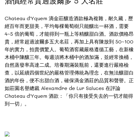
酒價經常貴過波爾多 5 大名莊
Chateau d'Yquem 滴金莊釀造酒款極為複雜，耐久藏，歷
經百年而更甜美，平均每棵葡萄樹只能釀出一杯酒，需要
4~5 倍的葡萄，才能得到一瓶上等精釀甜白酒。酒款價格昂
貴，經常超過波爾多五大名莊，再加上具有陳放到 50~100
年的實力，拍賣價驚人。葡萄酒窖藏嚴格遵循工藝，在新橡
木桶中陳釀三年。每週須將木桶中的酒加滿，並經常換桶，
自然蒸發率高達二成。培養期滿裝瓶前，還要進行嚴格檢
查，以延續四個世紀的嚴格管理傳統為理念，在無法釀甜白
酒的年份，便不出甜白酒，確保滴金酒莊的品質和聲譽。正
如莊園名譽總裁 Alexamdre de Lur Saluces 在評論
Chateau d'Yquem 酒款：「你只有接受失去的一切才能得
到一切」。