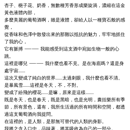
杏子、梔子花、奶香，無數種芳香形成樂旋渦，濃縮在這金
黃色液體內部，
多麼美麗的葡萄酒啊，雖是液體，卻給人以一種寶石般的感
覺，
從香味和色澤中散發出來的那難以抵抗的魅力，牢牢地抓住
了我的心，
它有脈搏 —— 我能感受到這支酒中宛如生物一般的心
跳。
這裡是哪兒 —— 我什麼也看不見。是在海底嗎？還是身
處宇宙......
這次又變成了純白的世界......太過刺眼，我什麼也看不清。
是暴風雪......這裡是冬天，不，不對。
變成了紛飛的櫻花......是嘛，原來是這樣.......
既是冬天，也是春天，既是黑暗，也是光明，囊括樂所有季
節，所有景色，還有，我所生活過的所有時間和空間，都透
過這支葡萄酒向我提問。
在這裡的，是人類，是那無可替代的人類的身影。
我將之含入口中，品味著，將其吸收為自己的一部分。