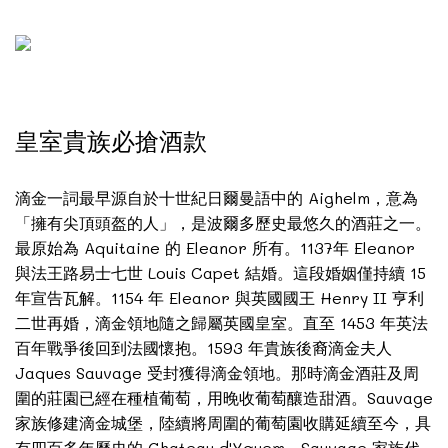
皇室貴族必搶酒款
滴金一詞最早源自於十世紀日爾曼語中的 Aighelm，意為
「擁有尖頂頭盔的人」，是波爾多歷史最悠久的酒莊之一。
最原始為 Aquitaine 的 Eleanor 所有。1137年 Eleanor
與法王路易士七世 Louis Capet 結婚。這段婚姻僅持續 15
年宣告瓦解。1154 年 Eleanor 與英國國王 Henry II 亨利
二世再婚，滴金領地隨之歸屬英國皇室。直至 1453 年英法
百年戰爭後回到法國懷抱。1593 年貴族後裔滴金夫人
Jaques Sauvage 受封獲得滴金領地。那時滴金酒莊及周
圍的莊園已經在種植葡萄，用晚收葡萄釀造甜酒。Sauvage
家族修建滴金城堡，陸續將周圍的葡萄園收購延續至今，具
有四百多年歷史的 Chateau d'Yquem。Sauvage 家族代