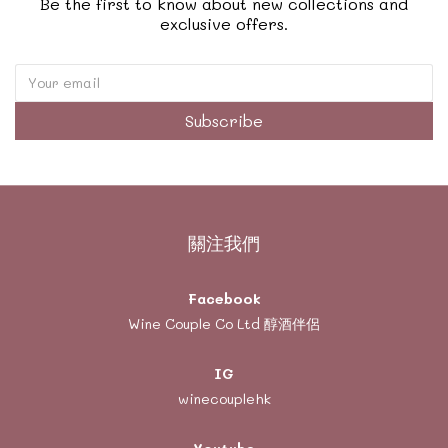
Be the first to know about new collections and
exclusive offers.
Subscribe
關注我們
Facebook
Wine Couple Co Ltd 醇酒伴侶
IG
winecouplehk