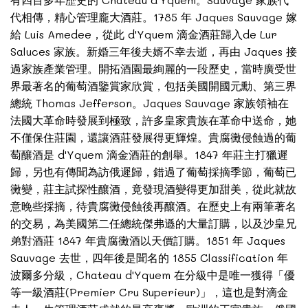
代相傳，精心管理龐大酒莊。1785 年 Jaques Sauvage 嫁
給 Luis Amedee，從此 d'Yquem 滴金酒莊歸入de Lur
Saluces 家族。新婚三年後夫婿不幸去逝，再由 Jaques 接
過家族產業管理。開拓酒園最絢麗的一段歷史，當時廣受世
界最著名的葡萄酒鑒賞家欣賞，包括美國開國元勳、第三界
總統 Thomas Jefferson。Jaques Sauvage 家族領袖在
法國大革命時發展到極致，許多皇家貴族在革命中送命，她
不僅保住莊園，還讓酒莊發展得更輝煌。貴腐黴侵蝕過的葡
萄釀酒是 d'Yquem 滴金酒莊的創舉。1847 年莊主打獵遲
歸，另也有傳聞為訪俄遲歸，錯過了葡萄採摘季節，葡萄已
黴變，莊主試探性釀酒，竟發現酒變得更加甜美，從此就故
意晚些採摘，待貴腐黴侵蝕後再釀酒。在歷史上有兩筆著名
的交易，為美國第二任總統傑弗遜的大量訂購，以及沙皇兄
弟對酒莊 1847 年貴腐黴酒以天價訂購。1851 年 Jaques
Sauvage 去世，四年後是聞名的 1855 Classification 年
波爾多分級，Chateau d'Yquem 在分級中是唯一獲得「優
等一級酒莊(Premier Cru Superieur)」，這也是對滴金