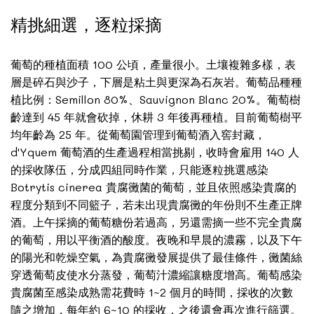
精挑細選，逐粒採摘
葡萄的種植面積 100 公頃，產量很小。土壤複雜多樣，表
層是碎石與沙子，下層是粘土與更深為石灰岩。葡萄品種種
植比例：Semillon 80%、Sauvignon Blanc 20%。葡萄樹
齡達到 45 年就會砍掉，休耕 3 年後再種植。目前葡萄樹平
均年齡為 25 年。從葡萄園管理到葡萄酒入窖封藏，
d'Yquem 葡萄酒的生產過程相當挑剔，收時會雇用 140 人
的採收隊伍，分成四組同時作業，只能逐粒挑選感染
Botrytis cinerea 貴腐黴菌的葡萄，並且依照感染貴腐的
程度分類到不同籃子，若未出現貴腐黴的年份則不生產正牌
酒。上午採摘的葡萄糖份若過高，另還需摘一些不完全貴腐
的葡萄，用以平衡酒的酸度。夜晚和早晨的濃霧，以及下午
的陽光和乾燥空氣，為貴腐黴發展提供了最佳條件，黴菌絲
穿透葡萄皮使水分蒸發，葡萄汁濃縮讓糖度增高。葡萄感染
貴腐菌至感染成熟需花費時 1~2 個月的時間，採收的次數
隨之增加，每年約 6~10 的採收，之後還會再次進行篩選。