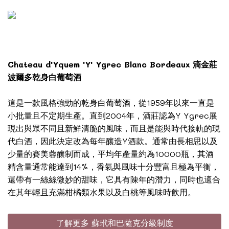
Chateau d'Yquem 'Y' Ygrec Blanc Bordeaux 滴金莊
波爾多乾身白葡萄酒
這是一款風格強勁的乾身白葡萄酒，從1959年以來一直是
小批量且不定期生產。直到2004年，酒莊認為Y Ygrec展
現出與眾不同且新鮮清脆的風味，而且是能與時代接軌的現
代白酒，因此決定改為每年釀造Y酒款。通常由長相思以及
少量的賽美蓉釀制而成，平均年產量約為10000瓶，其酒
精含量通常能達到14%，香氣與風味十分豐富且極為平衡，
還帶有一絲絲微妙的甜味，它具有陳年的潛力，同時也適合
在其年輕且充滿柑橘類水果以及白桃等風味時飲用。
了解更多 蘇玳和巴薩克分級制度