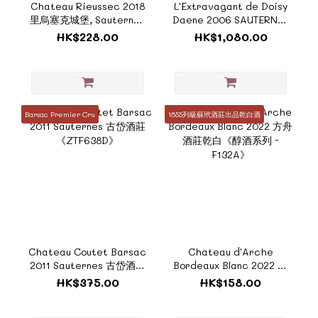
Chateau Rieussec 2018
L'Extravagant de Doisy
里烏塞克城堡, Sauternes
Daene 2006 SAUTERNES
(375ml)《FH024C》
(375ml) 《ZFH172_BOX》
HK$228.00
HK$1,080.00
Barsac Premier Cru
1855列級蘇玳酒莊出品乾白酒
Chateau Coutet Barsac
Chateau d'Arche
2011 Sauternes 古岱酒莊
Bordeaux Blanc 2022 方
《ZTF638D》
舟酒莊乾白《醇酒系列 -
HK$375.00
HK$158.00
F132A》