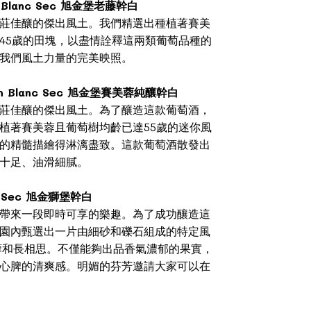
Vin Blanc Sec 旭金堡老藤幹白
莊佳釀的傑出風土。我們精選出種植著賽美
45歲的田塊，以盡情詮釋這兩類葡萄品種的
我們風土力量的完美映照。
Vin Blanc Sec 旭金堡賽美蓉純釀幹白
莊佳釀的傑出風土。為了釀造這款葡萄酒，
植著賽美蓉且葡萄樹均齡已達55歲的迷你風
的精髓描繪得淋漓盡致。這款葡萄酒散發出
十足、油滑細膩。
anc Sec 旭金獅堡幹白
帶來一段即時可享的樂趣。為了成功釀造這
園內甄選出一片由細砂和礫石組成的特定風
蓉和長相思。不僅能夠出品香氣濃郁的果實，
心脾的清爽感。明媚的芬芳邀請大家可以在