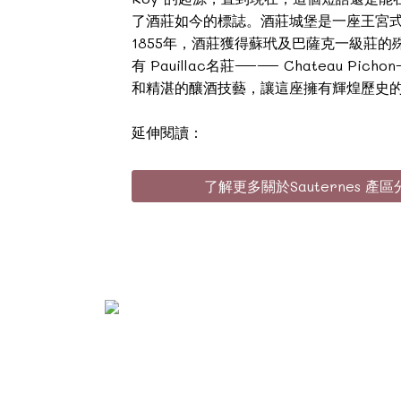
了酒莊如今的標誌。酒莊城堡是一座王宮式樣
1855年，酒莊獲得蘇玳及巴薩克一級莊的殊榮。1
有 Pauillac名莊—— Chateau Picho
和精湛的釀酒技藝，讓這座擁有輝煌歷史
延伸閱讀：
了解更多關於Sauternes 