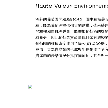
Haute Valeur Environne
酒莊的葡萄園面積為91公頃，園中種植著 90%的Se
種，能為葡萄酒提供強大的結構，帶來醇厚的口
的柑橘和白桃等香氣，能增加葡萄酒的複
取養分，因此葡萄果實產量低且帶有濃鬱
葡萄園的種植密度達到了每公頃7,000株，
充沛，這為貴腐菌的形成與生長創造了適
貴腐菌的侵染情況分批採摘葡萄，甚至對一株葡萄藤