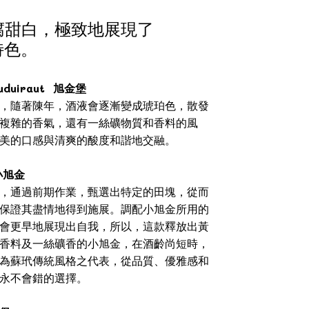
腐甜白，極致地展現了
土特色。
duiraut 旭金堡
，隨著陳年，酒液會逐漸變成琥珀色，散發
複雜的香氣，還有一絲礦物質和香料的風
美的口感與清爽的酸度和諧地交融。
 小旭金
，通過前期作業，甄選出特定的田塊，從而
保證其盡情地得到施展。調配小旭金所用的
會更早地展現出自我，所以，這款釋放出黃
香料及一絲礦香的小旭金，在酒齡尚短時，
為蘇玳傳統風格之代表，從品質、優雅感和
永不會錯的選擇。