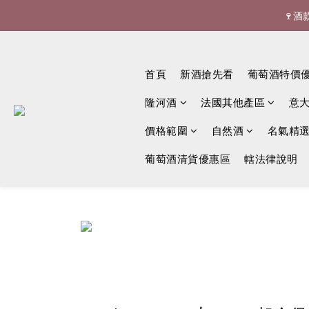
🍷酒


首頁
新酒搶先看
葡萄酒特價
隆河酒
法國其他產區
意
價格範圍
自然酒
名氣精
葡萄酒清貨優惠區
轄法律說明