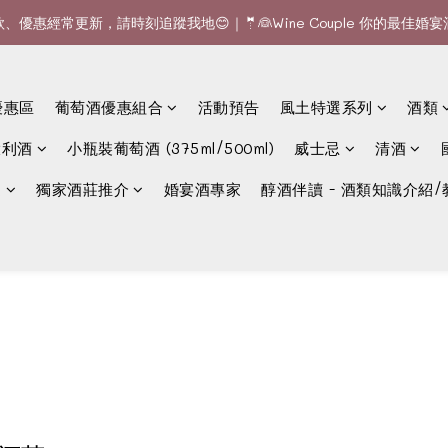
款、優惠經常更新，請時刻追蹤我地😊｜🤵👰Wine Couple 你的最佳婚
全單滿$1200或6支可享免費送貨 (香港)｜🆕全新澳門送貨服務 (詳情請查
全單滿$1200或6支可享免費送貨 (香港)｜🆕全新澳門送貨服務 (詳情請查
優惠區
葡萄酒優惠組合
活動預告
風土特選系列
酒類
大利酒
小瓶裝葡萄酒 (375ml/500ml)
威士忌
清酒
選
獨家酒莊推介
婚宴酒專家
醇酒伴讀 - 酒類知識介紹/