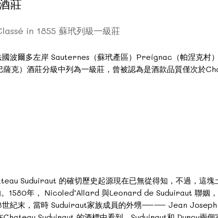
堡酒莊
u Classé in 1855 蘇玳列級一級莊
）位於法國波爾多左岸 Sauternes（蘇玳產區）Preignac（
sac（巴薩克）酒莊分級中列為一級莊，曾被認為是酒款品質僅次於Chate
eau Suduiraut 的確切歷史起源現在已無從得知，不過，這
物。1580年， Nicoled’Allard 與Leonard de Suduirau
當時 Suduiraut家族成員的外甥—— Jean Joseph Dur
ateau Suduiraut 的酒標中看到。Suduiraut和 Du