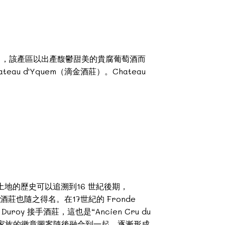
帕涅克村），該產區以出產馥鬱甜美的貴腐葡萄酒而
au d'Yquem（滴金酒莊）。Chateau
塊土地的歷史可以追溯到16 世紀後期，
t 聯姻，酒莊也隨之得名。在17世紀的 Fronde
oy 接手酒莊，這也是“Ancien Cru du
roy兩個家族的徽章圖案隨後融合到一起，逐漸形成