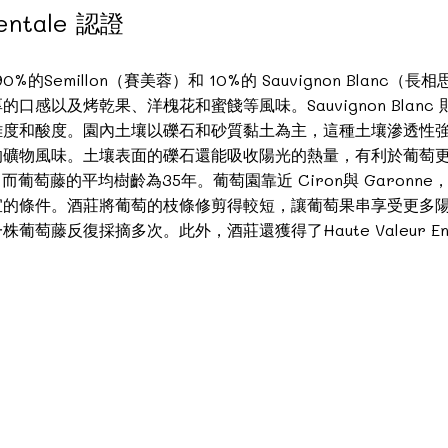
mentale 認證
millon（賽美蓉）和 10%的 Sauvignon Blanc（長相思）。
感以及烤乾果、洋槐花和蜜餞等風味。Sauvignon Blan
雜度和酸度。園內土壤以礫石和砂質黏土為主，這種土壤滲透性
的礦物風味。土壤表面的礫石還能吸收陽光的熱量，有利於葡萄
而葡萄藤的平均樹齡為35年。葡萄園靠近 Ciron與 Garon
宜的條件。酒莊將葡萄的枝條修剪得較短，讓葡萄果串享受更多
反復採摘多次。此外，酒莊還獲得了Haute Valeur Enviro