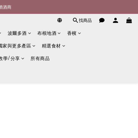
宴酒酒商
詢)
找商品
詢)
波爾多酒
布根地酒
香檳
國家與更多產區
精選食材
教學/分享
所有商品