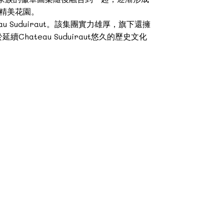
的精美花園。
au Suduiraut。該集團實力雄厚，旗下還擁
致力於延續Chateau Suduiraut悠久的歷史文化