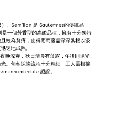
Semillon 是 Sauternes的傳統品
c 則是一個芳香型的高酸品種，擁有十分獨特
強且較為貧瘠，使得葡萄藤需深深紮根以汲
更迅速地成熟。
ne，夜晚涼爽，秋日清晨有薄霧，午後則陽光
陽光。葡萄採摘流程十分精細，工人需根據
nnementale 認證。