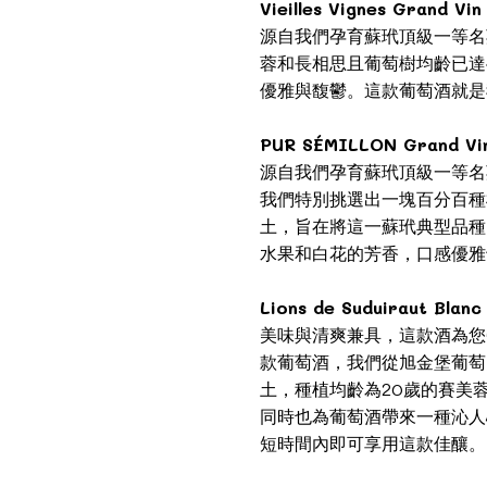
Vieilles Vignes Grand 
源自我們孕育蘇玳頂級一等名
蓉和長相思且葡萄樹均齡已達
優雅與馥鬱。這款葡萄酒就是
PUR SÉMILLON Grand 
源自我們孕育蘇玳頂級一等名
我們特別挑選出一塊百分百種
土，旨在將這一蘇玳典型品種
水果和白花的芳香，口感優雅
Lions de Suduiraut Bl
美味與清爽兼具，這款酒為您
款葡萄酒，我們從旭金堡葡萄
土，種植均齡為20歲的賽美
同時也為葡萄酒帶來一種沁人
短時間內即可享用這款佳釀。