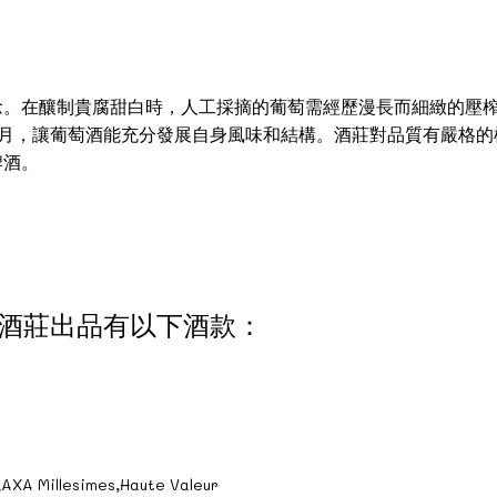
念。在釀制貴腐甜白時，人工採摘的葡萄需經歷漫長而細緻的壓
4個月，讓葡萄酒能充分發展自身風味和結構。酒莊對品質有嚴格
牌酒。
 旭金堡酒莊出品有以下酒款：