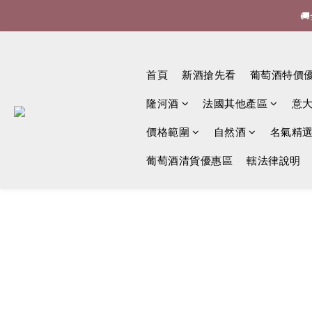


🍷酒
首頁
新酒搶先看
葡萄酒特價

隆河酒
法國其他產區
意
價格範圍
自然酒
名氣精
葡萄酒清貨優惠區
轄法律說明