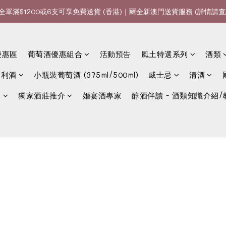
全單滿$1200或6支可享免費送貨 (香港)｜🆕全新澳門送貨服務 (詳情請查
全單滿$1200或6支可享免費送貨 (香港)｜🆕全新澳門送貨服務 (詳情請查
款、優惠經常更新，請時刻追蹤我地😊｜🤵👰Wine Couple 你的最佳婚
優惠區
葡萄酒優惠組合
活動預告
風土特選系列
酒類
全單滿$1200或6支可享免費送貨 (香港)｜🆕全新澳門送貨服務 (詳情請查
大利酒
小瓶裝葡萄酒 (375ml/500ml)
威士忌
清酒
選
獨家酒莊推介
婚宴酒專家
醇酒伴讀 - 酒類知識介紹/