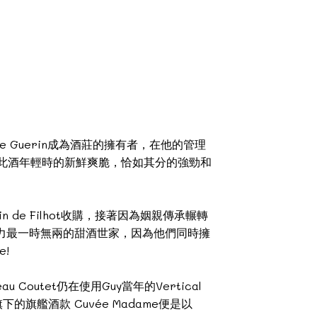
Le Guerin成為酒莊的擁有者，在他的管理
意指此酒年輕時的新鮮爽脆，恰如其分的強勁和
main de Filhot收購，接著因為姻親傳承輾轉
是風頭和實力最一時無兩的甜酒世家，因為他們同時擁
e!
u Coutet仍在使用Guy當年的Vertical
旗下的旗艦酒款 Cuvée Madame便是以