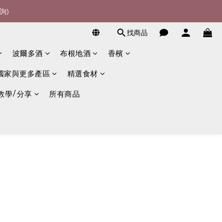
詢)
詢)
找商品
宴酒酒商
波爾多酒
布根地酒
香檳
詢)
國家與更多產區
精選食材
教學/分享
所有商品