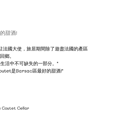
好的甜酒!
是美國駐法國大使，旅居期間除了遊盡法國的產區
回鄉。
，你已成為我生活中不可缺失的一部分。"
 Coutet是Barsac區最好的甜酒!"