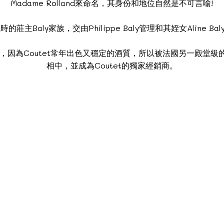
Madame Rolland來命名，其身份和地位自然是不可言喻!
的莊主Baly家族，交由Philippe Baly管理和其姪女Aline 
為Coutet常年出色又穩定的酒質，所以被法國另一殿堂級的酒商Baron P
相中，並成為Coutet的獨家經銷商。