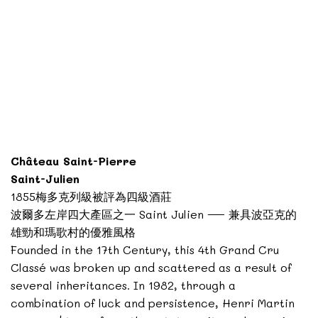
Château Saint-Pierre
Saint-Julien
1855梅多克列級被評為四級酒莊
波爾多左岸四大產區之一 Saint Julien — 兼具波亞克的
雄勁和瑪歌村的優雅風格
Founded in the 17th Century, this 4th Grand Cru
Classé was broken up and scattered as a result of
several inheritances. In 1982, through a
combination of luck and persistence, Henri Martin