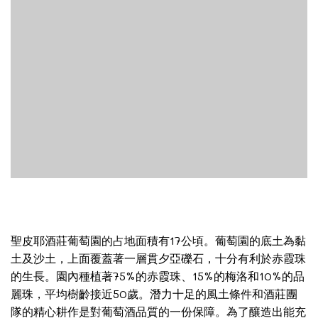
聖皮耶酒莊葡萄園的占地面積有17公頃。葡萄園的底土為黏
土及沙土，上面覆蓋著一層貫夕亞礫石，十分有利於赤霞珠
的生長。園內種植著75%的赤霞珠、15%的梅洛和10%的品
麗珠，平均樹齡接近50歲。潛力十足的風土條件和酒莊團
隊的精心耕作是對葡萄酒品質的一份保障。為了釀造出能充