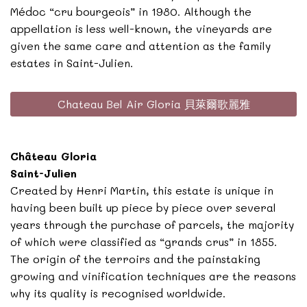
Médoc “cru bourgeois” in 1980. Although the
appellation is less well-known, the vineyards are
given the same care and attention as the family
estates in Saint-Julien.
Chateau Bel Air Gloria 貝萊爾歌麗雅
Château Gloria
Saint-Julien
Created by Henri Martin, this estate is unique in
having been built up piece by piece over several
years through the purchase of parcels, the majority
of which were classified as “grands crus” in 1855.
The origin of the terroirs and the painstaking
growing and vinification techniques are the reasons
why its quality is recognised worldwide.