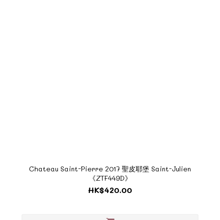
Chateau Saint-Pierre 2017 聖皮耶堡 Saint-Julien
《ZTF449D》
HK$420.00