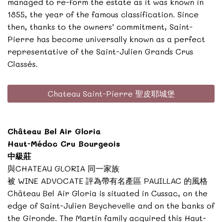
managed to re-form the estate as it was known in
1855, the year of the famous classification. Since
then, thanks to the owners’ commitment, Saint-
Pierre has become universally known as a perfect
representative of the Saint-Julien Grands Crus
Classés.
Chateau Saint-Pierre 聖皮耶城堡
Château Bel Air Gloria
Haut-Médoc Cru Bourgeois
中級莊
與CHATEAU GLORIA 同一家族
被 WINE ADVOCATE 評為帶有名產區 PAUILLAC 的風格
Château Bel Air Gloria is situated in Cussac, on the
edge of Saint-Julien Beychevelle and on the banks of
the Gironde. The Martin family acquired this Haut-