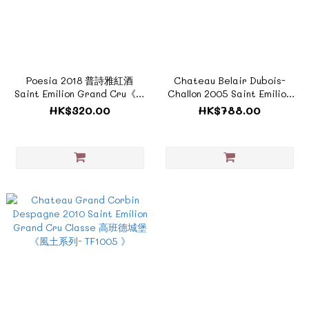
Poesia 2018 普詩雅紅酒
Chateau Belair Dubois-
Saint Emilion Grand Cru《醇
Challon 2005 Saint Emilion
酒系列-F819》
Premier Grand Cru Classe
HK$320.00
HK$788.00
寶雅酒莊《風土系列 -
TF1049》