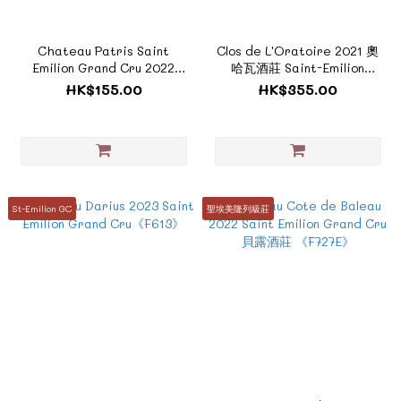
Chateau Patris Saint
Clos de L'Oratoire 2021 奧
Emilion Grand Cru 2022
哈瓦酒莊 Saint-Emilion
《F779》
Grand Cru Classé
HK$155.00
HK$355.00
《ZTF946E》
St-Emilion GC
聖埃美隆列級莊