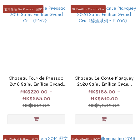
右岸名莊 De Pressac 副牌
St Emilion Grand Cru
Chateau Tour de Pressac
Chateau Le Conte Marquey
2016 Saint Emilion Grand
2020 Saint Emilion Grand
Cru《F447》
Cru《醇酒系列 - F1040》
HK$220.00 ~
HK$168.00 ~
HK$585.00
HK$810.00
HK$660.00
HK$1,008.00
🌟 Michel Rolland 操刀
Saint-Emilion GCC