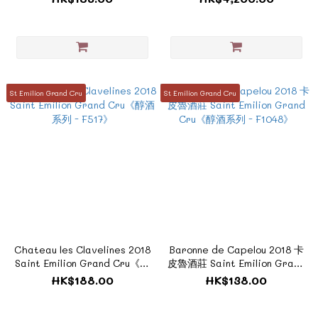
A《ZTF1191C》
St Emilion Grand Cru
St Emilion Grand Cru
Chateau les Clavelines 2018
Baronne de Capelou 2018 卡
Saint Emilion Grand Cru《醇
皮魯酒莊 Saint Emilion Grand
酒系列 - F517》
Cru《醇酒系列 - F1048》
HK$188.00
HK$138.00