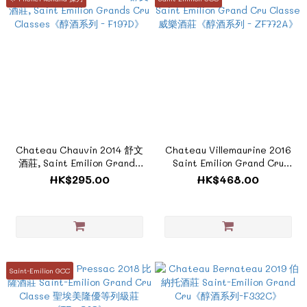
Chateau Chauvin 2014 舒文
Chateau Villemaurine 2016
酒莊, Saint Emilion Grands
Saint Emilion Grand Cru
Cru Classes《醇酒系列 -
Classe 威樂酒莊《醇酒系列 -
HK$295.00
HK$468.00
F197D》
ZF772A》
Saint-Emilion GCC