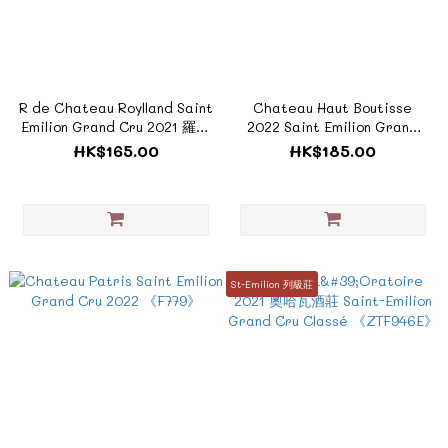
R de Chateau Roylland Saint
Chateau Haut Boutisse
Emilion Grand Cru 2021 羅伊
2022 Saint Emilion Grand
蘭酒莊 《ZF1069》
Cru《F983》
HK$165.00
HK$185.00
St-Emilion 列級莊