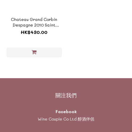
Chateau Grand Corbin
Despagne 2010 Saint
Emilion Grand Cru Classe 高
HK$430.00
班德城堡《風土系列- TF1005
》
關注我們
Facebook
Wine Couple Co Ltd 醇酒伴侶