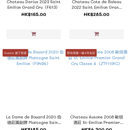
Chateau Darius 2023 Saint
Chateau Cote de Baleau
Emilion Grand Cru《F613》
2022 Saint Emilion Grand
Cru 貝露酒莊 《F727E》
HK$165.00
HK$285.00
Ausone 旗下新貴
聖埃美隆一級A等名莊
La Dame de Bouard 2020 伯
Chateau Ausone 2008 歐頌
德莊園副牌 Montagne Saint
酒莊 St-Emilion Premier
Emilion《F949A》
Grand Cru Classe
HK$185.00
HK$4,200.00