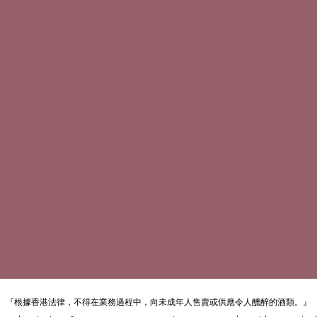
『根據香港法律，不得在業務過程中，向未成年人售賣或供應令人醺醉的酒類。』