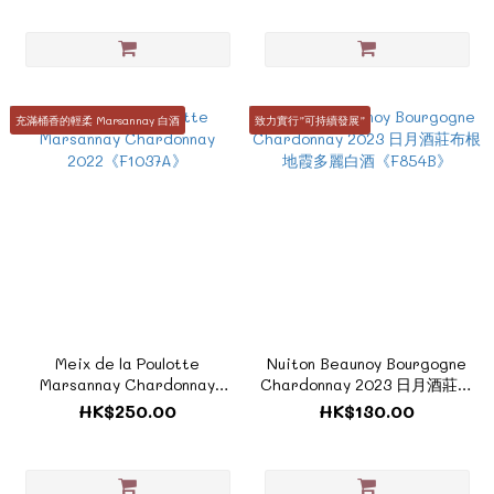
充滿桶香的輕柔 Marsannay 白酒
致力實行”可持續發展”
Meix de la Poulotte
Nuiton Beaunoy Bourgogne
Marsannay Chardonnay
Chardonnay 2023 日月酒莊布
2022《F1037A》
根地霞多麗白酒《F854B》
HK$250.00
HK$130.00