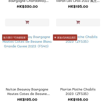
Bourgogne Chardonnay
Veran Les Cras 2022 風土秘
Cote d'Or 2023《ZF593》
密布根地聖韋朗《F159B》
HK$330.00
HK$195.00
致力實行”可持續發展”
🌟 家族式的精品酒莊
Nuiton Beaunoy Bourgogne
Marion Mothe Chablis
Hautes Cotes de Beaune
2023《ZF535》
Blanc Grande Cuvee
HK$195.00
HK$198.00
2023《F540》