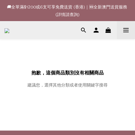
🚚全單滿$1200或6支可享免費送貨 (香港)｜🆕全新澳門送貨服務 
🚚全單滿$1200或6支可享免費送貨 (香港)｜🆕全新澳門送貨服務 
(詳情請查詢)
(詳情請查詢)
🍷酒款、優惠經常更新，請時刻追蹤我地😊｜🤵👰Wine Couple 
你的最佳婚宴酒酒商
🚚全單滿$1200或6支可享免費送貨 (香港)｜🆕全新澳門送貨服務 
(詳情請查詢)
抱歉，這個商品類別沒有相關商品
建議您，選擇其他分類或者使用關鍵字搜尋