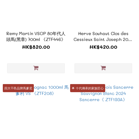
Remy Martin VSOP 80年代人
Herve Souhaut Clos des
頭馬(黑章) 700ml 《ZTF446》
Cessieux Saint Joseph 2023
Rhone Valley《ZTF353》
HK$820.00
HK$420.00
四大干邑品牌馬爹尼
🌟 十代傳承的家族匠心