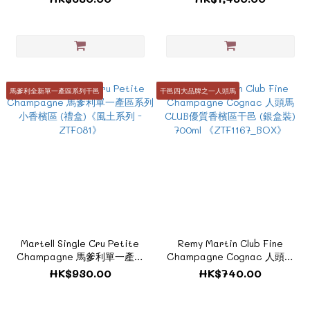
馬爹利全新單一產區系列干邑
干邑四大品牌之一人頭馬
Martell Single Cru Petite
Remy Martin Club Fine
Champagne 馬爹利單一產區
Champagne Cognac 人頭馬
系列小香檳區 (禮盒)《風土系
CLUB優質香檳區干邑 (銀盒裝)
HK$930.00
HK$740.00
列 - ZTF081》
700ml 《ZTF1167_BOX》