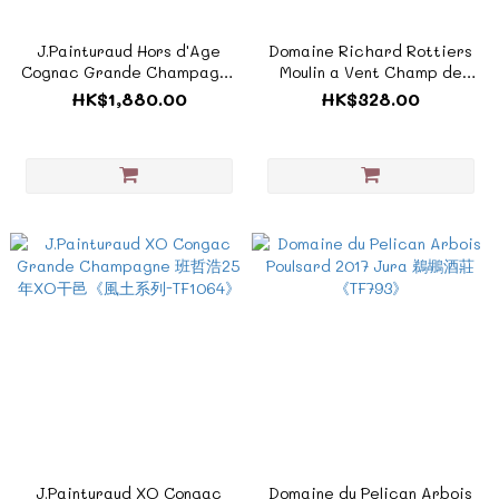
J.Painturaud Hors d'Age
Domaine Richard Rottiers
Cognac Grande Champagne
Moulin a Vent Champ de
班哲浩40年特級珍藏干邑《風
Cour 2015 理查羅蒂爾酒莊風
HK$1,880.00
HK$328.00
土系列-TF608》
車磨坊《風土系列 - TF567A》
J.Painturaud XO Congac
Domaine du Pelican Arbois