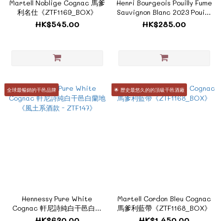
Martell Noblige Cognac 馬爹
Henri Bourgeois Pouilly Fume
利名仕《ZTF1169_BOX》
Sauvignon Blanc 2023 Pouilly
Fume《 ZTF194》
HK$545.00
HK$285.00
全球最暢銷的干邑品牌
🌟 歷史最悠久的的頂級干邑酒廠
Hennessy Pure White
Martell Cordon Bleu Cognac
Cognac 軒尼詩純白干邑白蘭
馬爹利藍帶《ZTF1168_BOX》
地《風土系酒款 - ZTF147》
HK$630.00
HK$1,450.00