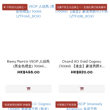
🌟 干邑四大品牌之一
法國干邑五大品牌之一︳烈酒比賽打敗馬爹利
Remy Martin VSOP 人頭馬
Otard XO Gold Cognac
(黑金色禮盒) 700ml
(700ml) 【連盒】豪達男爵XO
《ZTF045_BOX》
干邑《ZTF036_BOX》
HK$498.00
HK$920.00
“皇家御用供應商”的稱號
卡慕獨立干邑世家