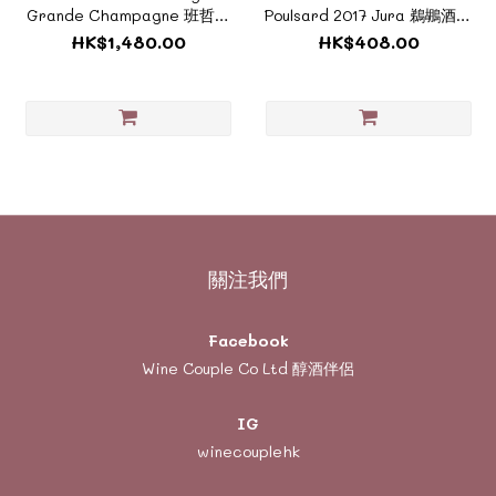
Grande Champagne 班哲浩
Poulsard 2017 Jura 鵜鶘酒莊
25年XO干邑《風土系列-
《TF793》
HK$1,480.00
HK$408.00
TF1064》
關注我們
Facebook
Wine Couple Co Ltd 醇酒伴侶
IG
winecouplehk