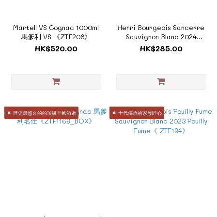
Martell VS Cognac 1000ml
Henri Bourgeois Sancerre
馬爹利 VS 《ZTF208》
Sauvignon Blanc 2024
Sancerre《 ZTF193A》
HK$520.00
HK$285.00
🌟 歷史最悠久的的頂級干邑酒廠
🌟 十代傳承的家族匠心