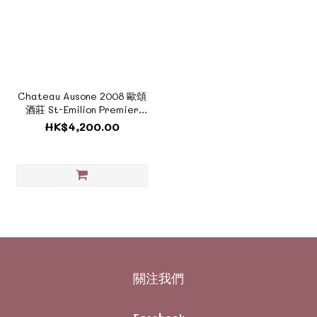
Chateau Ausone 2008 歐頌
酒莊 St-Emilion Premier
Grand Cru Classe
HK$4,200.00
A《ZTF1191C》
關注我們