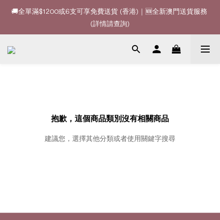
🚚全單滿$1200或6支可享免費送貨 (香港)｜🆕全新澳門送貨服務 
🚚全單滿$1200或6支可享免費送貨 (香港)｜🆕全新澳門送貨服務 
(詳情請查詢)
(詳情請查詢)
🍷酒款、優惠經常更新，請時刻追蹤我地😊｜🤵👰Wine Couple 
你的最佳婚宴酒酒商
🚚全單滿$1200或6支可享免費送貨 (香港)｜🆕全新澳門送貨服務 
(詳情請查詢)
抱歉，這個商品類別沒有相關商品
建議您，選擇其他分類或者使用關鍵字搜尋