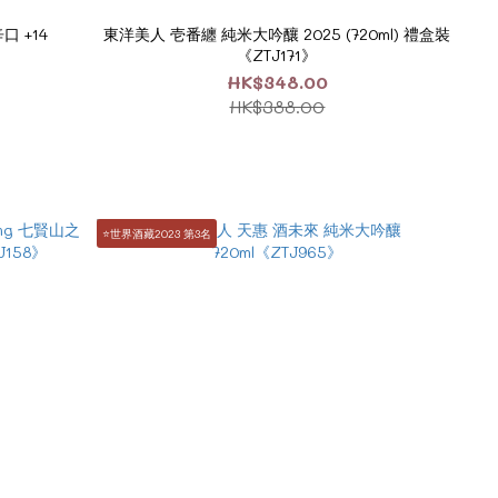
口 +14
東洋美人 壱番纏 純米大吟釀 2025 (720ml) 禮盒裝
》
《ZTJ171》
HK$348.00
HK$388.00
⭐️世界酒藏2023 第3名