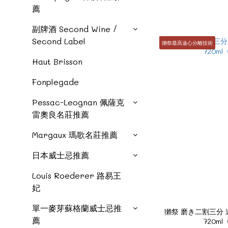
薦
副牌酒 Second Wine /
Second Label
獺祭最高遠心分離技術
Haut Brisson
Fonplegade
Pessac-Leognan 佩薩克
雷奧良名莊推薦
Margaux 瑪歌名莊推薦
日本威士忌推薦
Louis Roederer 路易王
妃
單一麥芽蘇格蘭威士忌推
獺祭 磨き二割三分 
薦
720ml