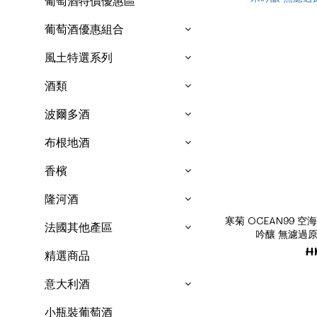
葡萄酒特價優惠區
葡萄酒優惠組合
風土特選系列
酒類
波爾多酒
布根地酒
香檳
隆河酒
寒菊 OCEAN99 空海 S
法國其他產區
吟釀 無濾過原酒
H
精選商品
意大利酒
小瓶裝葡萄酒