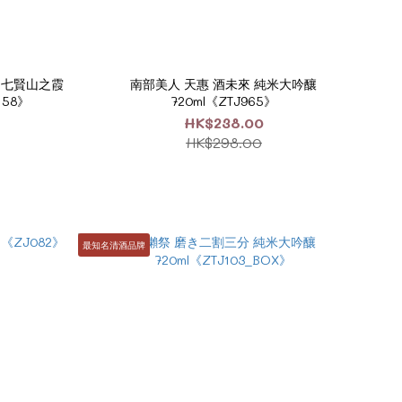
ing 七賢山之霞
南部美人 天惠 酒未來 純米大吟釀
158》
720ml《ZTJ965》
HK$238.00
HK$298.00
最知名清酒品牌