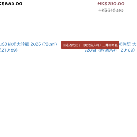
K$885.00
HK$290.00
HK$318.00
因這酒成就了《男兒當入樽》三井壽角色