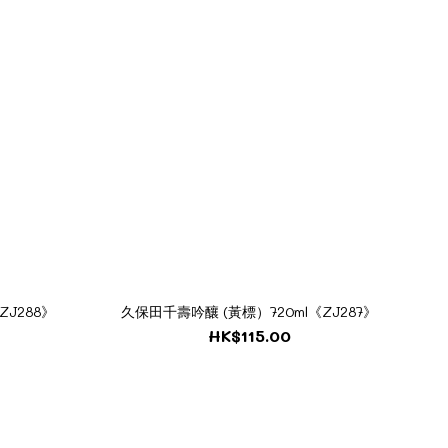
ZJ288》
久保田千壽吟釀 (黃標）720ml《ZJ287》
HK$115.00