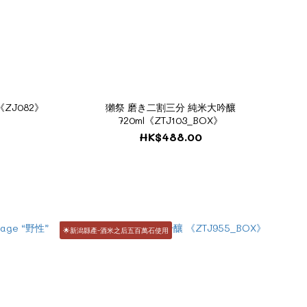
《ZJ082》
獺祭 磨き二割三分 純米大吟釀
720ml《ZTJ103_BOX》
HK$488.00
🌟新潟縣產-酒米之后五百萬石使用