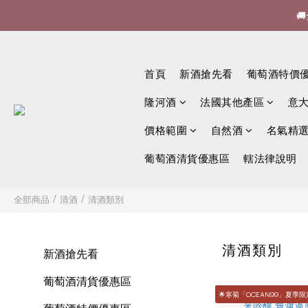


🍷酒

首頁
新酒搶先看
葡萄酒特價
隆河酒
法國其他產區
意
價格範圍
自然酒
名氣精
葡萄酒清貨優惠區
轄法律說明
全部商品
/
清酒
/
清酒類別
清酒類別
新酒搶先看
葡萄酒清貨優惠區
🌟寒菊「OCEAN99」夏季