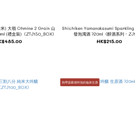
) 大嶺 Ohmine 2 Grain 山
Shichiken Yamanokasumi Sparkl
ml (禮盒裝)《ZTJ150_BOX》
發泡濁酒 720ml《醇酒系列 - ZJ
K$485.00
HK$215.00
熱帶菠蘿感特強的龜泉生酒