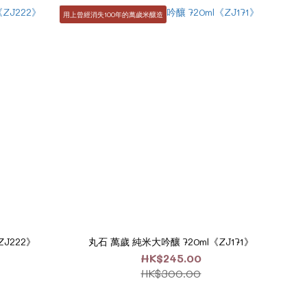
用上曾經消失100年的萬歲米釀造
J222》
丸石 萬歲 純米大吟釀 720ml《ZJ171》
HK$245.00
HK$300.00