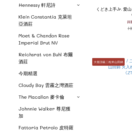
Hennessy 軒尼詩
くどき上手Jr. 愛山33
《
Klein Constantia 克萊坦
H
亞酒莊
H
Moet & Chandon Rose
Imperial Brut NV
Reichsrat von Buhl 布爾
酒莊
大嶺頂級二粒米山田錦
今期精選
Cloudy Bay 雲霧之灣酒莊
The Macallan 麥卡倫
Johnnie Walker 尊尼獲
加
Fattoria Petrolo 皮特羅