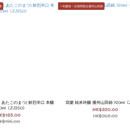
獎
一年釀造一次期間限定播州山田錦
｜あたごのまつ) 鮮烈辛口 本釀
寫樂 純米吟釀 播州山田錦 720ml《Z
20ml《ZJ250》
HK$320.00
K$165.00
HK$368.00
K$195.00