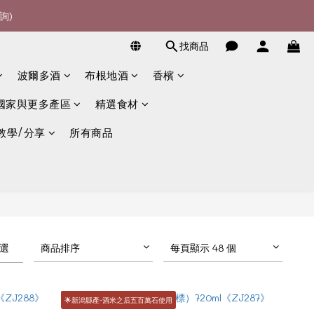
詢)
詢)
宴酒酒商
找商品
詢)
波爾多酒
布根地酒
香檳
國家與更多產區
精選食材
教學/分享
所有商品
選
商品排序
每頁顯示 48 個
🌟新潟縣產-酒米之后五百萬石使用