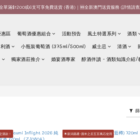
全單滿$1200或6支可享免費送貨 (香港)｜🆕全新澳門送貨服務 (詳情請查
全單滿$1200或6支可享免費送貨 (香港)｜🆕全新澳門送貨服務 (詳情請查
款、優惠經常更新，請時刻追蹤我地😊｜🤵👰Wine Couple 你的最佳婚
全單滿$1200或6支可享免費送貨 (香港)｜🆕全新澳門送貨服務 (詳情請查
優惠區
葡萄酒優惠組合
活動預告
風土特選系列
酒類
大利酒
小瓶裝葡萄酒 (375ml/500ml)
威士忌
清酒
選
獨家酒莊推介
婚宴酒專家
醇酒伴讀 - 酒類知識介紹/
篩
限定酒款！
🌟新潟縣產-酒米之后五百萬石使用