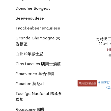
Domaine Borgeot
Beerenauslese
Trockenbeerenauslese
Grande Champagne 大
梵 特撰 
720ml
香檳區
H
白州12年威士忌
H
Clos Lunelles 朗樂士酒莊
Mourvedre 慕合懷特
Meunier 莫尼耶
最知名清酒品牌
Touriga Nacional 國產多
瑞加
Roussanne 瑚珊