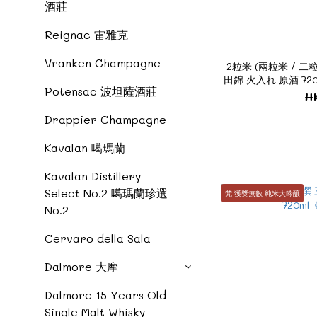
酒莊
Reignac 雷雅克
Vranken Champagne
2粒米 (兩粒米 / 二粒米
田錦 火入れ 原酒 720
Potensac 波坦薩酒莊
H
Drappier Champagne
Kavalan 噶瑪蘭
Kavalan Distillery
Select No.2 噶瑪蘭珍選
梵 獲獎無數 純米大吟釀
No.2
Cervaro della Sala
Dalmore 大摩
Dalmore 15 Years Old
Single Malt Whisky