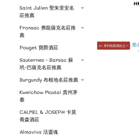
H
Saint Julien 聖朱里安名
莊推薦
Fronsac 弗龍薩克名莊推
薦
Jr. 系列熱賣酒款之一
Pouget 寶爵酒莊
Sauternes - Barsac 蘇
玳-巴薩克名莊推薦
Burgundy 布根地名莊推薦
Kweichow Moutai 貴州茅
臺
CALMEL & JOSEPH 卡莫
喬森酒莊
Almaviva 活靈魂