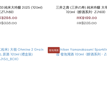
 純米大吟釀 2025 (720ml)
三井之壽 (三井の寿) 純米吟釀 大辛
ZTJ189》
720ml《醇酒系列- ZJ169
K$298.00
HK$199.00
K$338.00
HK$235.00
發泡濁酒