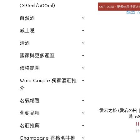
(375ml/500ml)
OSA 2025 - 榮獲年度清酒大
自然酒
威士忌
清酒
國家與更多產區
價格範圍
Wine Couple 獨家酒莊推
介
名氣精選
愛宕之松 (愛宕の松
葡萄品種
造 7
H
名莊推薦
H
Champagne 香檳名莊推