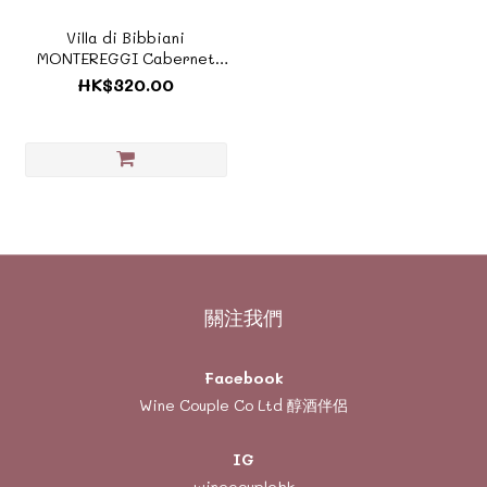
Villa di Bibbiani
MONTEREGGI Cabernet
Sauvignon Toscano IGT 2019
HK$320.00
比比亞尼山莊《醇酒系列 -
I248》
關注我們
Facebook
Wine Couple Co Ltd 醇酒伴侶
IG
winecouplehk