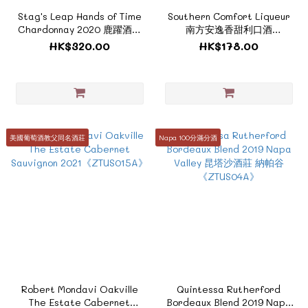
Stag's Leap Hands of Time
Southern Comfort Liqueur
Chardonnay 2020 鹿躍酒莊
南方安逸香甜利口酒
Napa Valley 《醇酒系列 -
750ml《醇酒系列- ZUS011》
HK$320.00
HK$178.00
ZUS002》
美國葡萄酒教父同名酒莊
Napa 100分滿分酒
Robert Mondavi Oakville
Quintessa Rutherford
The Estate Cabernet
Bordeaux Blend 2019 Napa