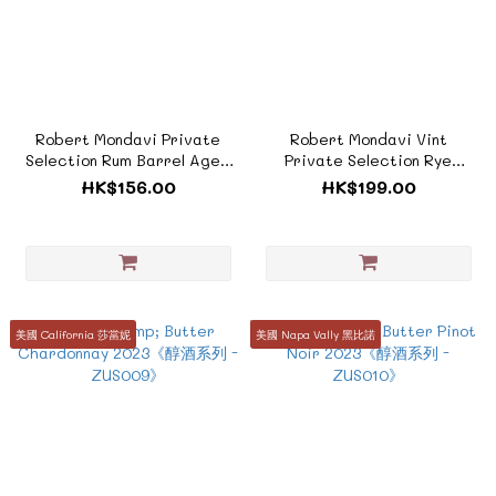
Robert Mondavi Private
Robert Mondavi Vint
Selection Rum Barrel Aged
Private Selection Rye
Merlot 2019《風土系酒款 -
Barrel 2021《醇酒系列 -
HK$156.00
HK$199.00
ZTUS033》
ZUS016A》
美國 California 莎當妮
美國 Napa Vally 黑比諾