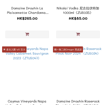
Domaine Drouhin La
Nikolai Vodka 尼古拉伏特加
Maisonnette Chardonnay
1000ml《ZUS035》
2021 《ZUS036》
HK$265.00
HK$85.00
🌟 多次入圍 WS 百大
獨一無二的Oregon 黑皮諾
Caymus Vineyards Napa
Domaine Drouhin Roserock