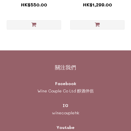
Sauvignon
Valley 昆塔沙酒莊 納帕谷
HK$550.00
HK$1,299.00
2021《ZTUS015A》
《ZTUS04A》
關注我們
Facebook
Wine Couple Co Ltd 醇酒伴侶
IG
winecouplehk
Youtube