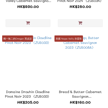
Valley Cabernet Sauvignon
Pinot Noir 2024 《ZUS034》
2023《ZTUS047》
HK$930.00
HK$280.00
獨一無二的Oregon 黑皮諾
美國 Napa Vally 赤霞珠
Domaine Drouhin Cloudline
Bread & Butter Cabernet
Pinot Noir 2023 《ZUS033》
Sauvignon
2023《ZUS008A》
HK$205.00
HK$160.00