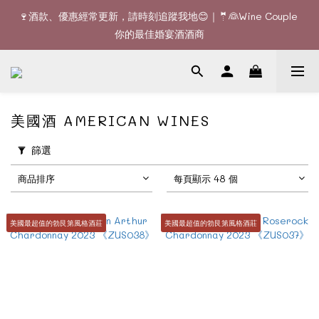
🚚全單滿$1200或6支可享免費送貨 (香港)｜🆕全新澳門送貨服務 
🍷酒款、優惠經常更新，請時刻追蹤我地😊｜🤵👰Wine Couple 
(詳情請查詢)
你的最佳婚宴酒酒商
🚚全單滿$1200或6支可享免費送貨 (香港)｜🆕全新澳門送貨服務 
(詳情請查詢)
美國酒 AMERICAN WINES
篩選
商品排序
每頁顯示 48 個
美國最超值的勃艮第風格酒莊
美國最超值的勃艮第風格酒莊