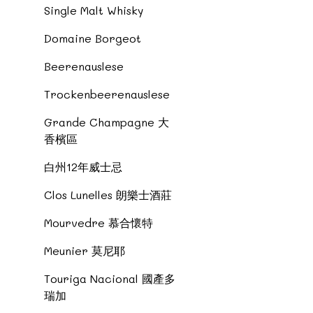
Single Malt Whisky
Domaine Borgeot
Beerenauslese
Trockenbeerenauslese
Grande Champagne 大
香檳區
白州12年威士忌
Clos Lunelles 朗樂士酒莊
Mourvedre 慕合懷特
Meunier 莫尼耶
Touriga Nacional 國產多
瑞加