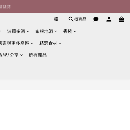
宴酒酒商
詢)
找商品
詢)
波爾多酒
布根地酒
香檳
國家與更多產區
精選食材
教學/分享
所有商品