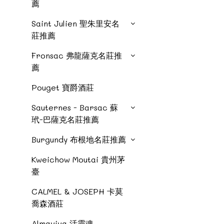
薦
Saint Julien 聖朱里安名
莊推薦
Fronsac 弗龍薩克名莊推
薦
Pouget 寶爵酒莊
Sauternes - Barsac 蘇
玳-巴薩克名莊推薦
Burgundy 布根地名莊推薦
Kweichow Moutai 貴州茅
臺
CALMEL & JOSEPH 卡莫
喬森酒莊
Almaviva 活靈魂