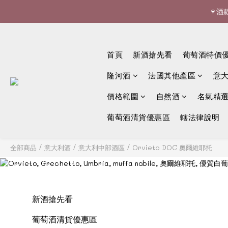
🍷酒


首頁
新酒搶先看
葡萄酒特價
隆河酒
法國其他產區
意
價格範圍
自然酒
名氣精
葡萄酒清貨優惠區
轄法律說明
全部商品
/
意大利酒
/
意大利中部酒區
/
Orvieto DOC 奧爾維耶托
新酒搶先看
葡萄酒清貨優惠區