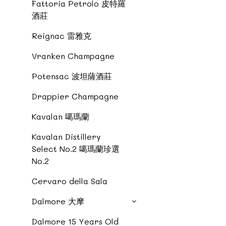
Fattoria Petrolo 皮特羅
酒莊
Reignac 雷雅克
Vranken Champagne
Potensac 波坦薩酒莊
Drappier Champagne
Kavalan 噶瑪蘭
Kavalan Distillery
Select No.2 噶瑪蘭珍選
No.2
Cervaro della Sala
Dalmore 大摩
Dalmore 15 Years Old