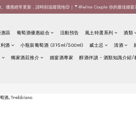
款、優惠經常更新，請時刻追蹤我地😊｜🤵👰Wine Couple 你的最佳婚
全單滿$1200或6支可享免費送貨 (香港)｜🆕全新澳門送貨服務 (詳情請查
全單滿$1200或6支可享免費送貨 (香港)｜🆕全新澳門送貨服務 (詳情請查
優惠區
葡萄酒優惠組合
活動預告
風土特選系列
酒類
大利酒
小瓶裝葡萄酒 (375ml/500ml)
威士忌
清酒
選
獨家酒莊推介
婚宴酒專家
醇酒伴讀 - 酒類知識介紹/