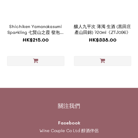
Shichiken Yamanokasumi
釀人九平次 薄濁 生酒 (黒田庄
Sparkling 七賢山之霞 發泡濁
產山田錦) 720ml《ZTJ096》
酒 720ml《醇酒系列 -
HK$215.00
HK$338.00
ZJ158》
關注我們
Facebook
Wine Couple Co Ltd 醇酒伴侶