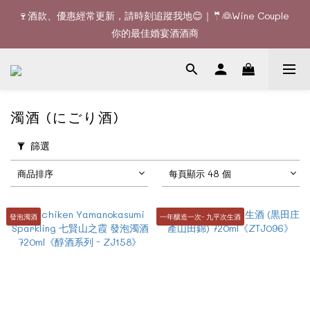
🚚全單滿$1200或6支可享免費送貨 (香港)｜🆕全新澳門送貨服務 
🍷酒款、優惠經常更新，請時刻追蹤我地😊｜🤵👰Wine Couple 
(詳情請查詢)
你的最佳婚宴酒酒商
🚚全單滿$1200或6支可享免費送貨 (香港)｜🆕全新澳門送貨服務 
(詳情請查詢)
濁酒 (にごり酒)
篩選
商品排序
每頁顯示 48 個
發泡濁酒
一年釀造一次- 九平次生酒