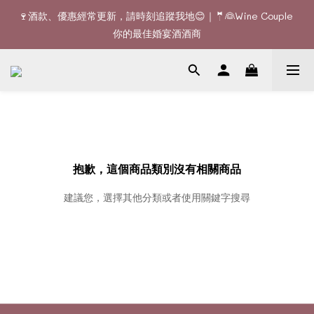
🚚全單滿$1200或6支可享免費送貨 (香港)｜🆕全新澳門送貨服務 
🍷酒款、優惠經常更新，請時刻追蹤我地😊｜🤵👰Wine Couple 
(詳情請查詢)
你的最佳婚宴酒酒商
🚚全單滿$1200或6支可享免費送貨 (香港)｜🆕全新澳門送貨服務 
(詳情請查詢)
抱歉，這個商品類別沒有相關商品
建議您，選擇其他分類或者使用關鍵字搜尋