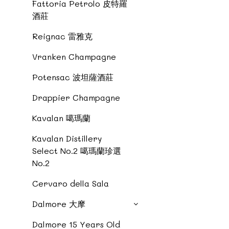
Fattoria Petrolo 皮特羅
酒莊
Reignac 雷雅克
Vranken Champagne
Potensac 波坦薩酒莊
Drappier Champagne
Kavalan 噶瑪蘭
Kavalan Distillery
Select No.2 噶瑪蘭珍選
No.2
Cervaro della Sala
Dalmore 大摩
Dalmore 15 Years Old