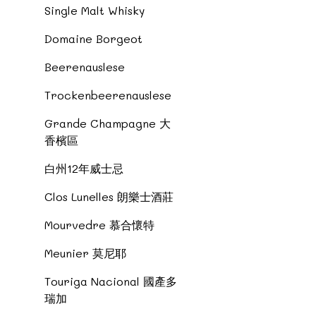
Single Malt Whisky
Domaine Borgeot
Beerenauslese
Trockenbeerenauslese
Grande Champagne 大
香檳區
白州12年威士忌
Clos Lunelles 朗樂士酒莊
Mourvedre 慕合懷特
Meunier 莫尼耶
Touriga Nacional 國產多
瑞加