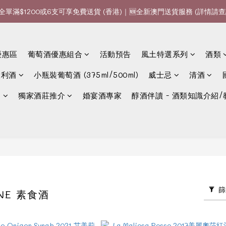
全單滿$1200或6支可享免費送貨 (香港)｜🆕全新澳門送貨服務 (詳情請查
全單滿$1200或6支可享免費送貨 (香港)｜🆕全新澳門送貨服務 (詳情請查
款、優惠經常更新，請時刻追蹤我地😊｜🤵👰Wine Couple 你的最佳婚
全單滿$1200或6支可享免費送貨 (香港)｜🆕全新澳門送貨服務 (詳情請查
優惠區
葡萄酒優惠組合
活動預告
風土特選系列
酒類
大利酒
小瓶裝葡萄酒 (375ml/500ml)
威士忌
清酒
選
獨家酒莊推介
婚宴酒專家
醇酒伴讀 - 酒類知識介紹/
篩
INE 素食酒