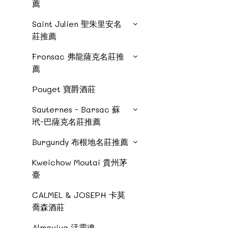
薦
Saint Julien 聖朱里安名
莊推薦
Fronsac 弗龍薩克名莊推
薦
Pouget 寶爵酒莊
Sauternes - Barsac 蘇
玳-巴薩克名莊推薦
Burgundy 布根地名莊推薦
Kweichow Moutai 貴州茅
臺
CALMEL & JOSEPH 卡莫
喬森酒莊
Almaviva 活靈魂