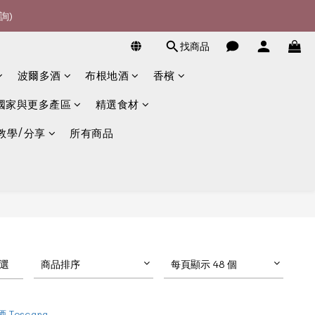
詢)
詢)
宴酒酒商
找商品
詢)
波爾多酒
布根地酒
香檳
國家與更多產區
精選食材
教學/分享
所有商品
選
商品排序
每頁顯示 48 個