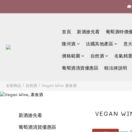


🍷酒

首頁
新酒搶先看
葡萄酒特價
隆河酒
法國其他產區
意
價格範圍
自然酒
名氣精
葡萄酒清貨優惠區
轄法律說明
全部商品
/
自然酒
/
Vegan Wine 素食酒
VEGAN W
新酒搶先看
葡萄酒清貨優惠區