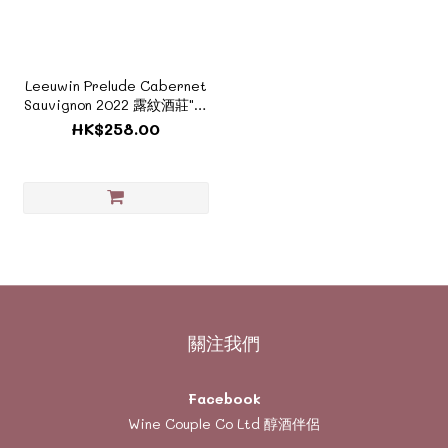
Leeuwin Prelude Cabernet
Sauvignon 2022 露紋酒莊"序
幕"赤霞珠紅酒《ZAU032B》
HK$258.00
關注我們
Facebook
Wine Couple Co Ltd 醇酒伴侶