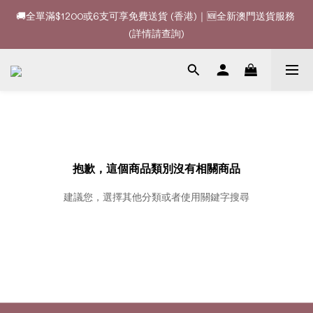
🚚全單滿$1200或6支可享免費送貨 (香港)｜🆕全新澳門送貨服務 
🚚全單滿$1200或6支可享免費送貨 (香港)｜🆕全新澳門送貨服務 
(詳情請查詢)
(詳情請查詢)
🍷酒款、優惠經常更新，請時刻追蹤我地😊｜🤵👰Wine Couple 
你的最佳婚宴酒酒商
🚚全單滿$1200或6支可享免費送貨 (香港)｜🆕全新澳門送貨服務 
(詳情請查詢)
抱歉，這個商品類別沒有相關商品
建議您，選擇其他分類或者使用關鍵字搜尋