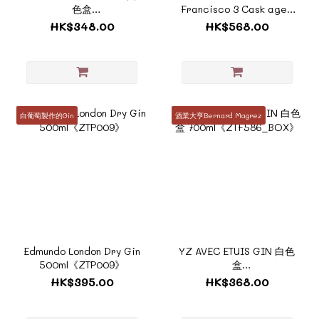
色盒
Francisco 3 Cask aged
700ml《ZTF581_BOX》
Gin 700ml《ZTP010》
HK$348.00
HK$568.00
白葡萄製作的Gin
酒業大亨Bernard Magrez
Edmundo London Dry Gin
YZ AVEC ETUIS GIN 白色
500ml《ZTP009》
盒
700ml《ZTF586_BOX》
HK$395.00
HK$368.00