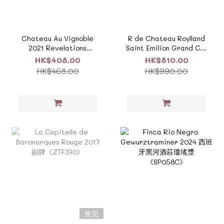
Chateau Au Vignoble
R de Chateau Roylland
2021 Revelations
Saint Emilion Grand Cru
Hubert de Bouard
2021 羅伊蘭酒莊
HK$408.00
HK$810.00
《F838B》
《ZF1069》
HK$468.00
HK$990.00
售完