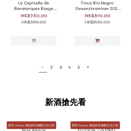
La Capitelle de
Finca Rio Negro
Baronarques Rouge
Gewurztraminer 2024
2017 副牌《ZTF370》
西班牙黑河酒莊瓊瑤漿
HK$780.00
HK$810.00
《SP058C》
HK$894.00
HK$930.00
1
2
3
4
5
»
新酒搶先看
新到 Alsace 精品的生物動力法小莊
新到 Alsace 精品的生物動力法小莊