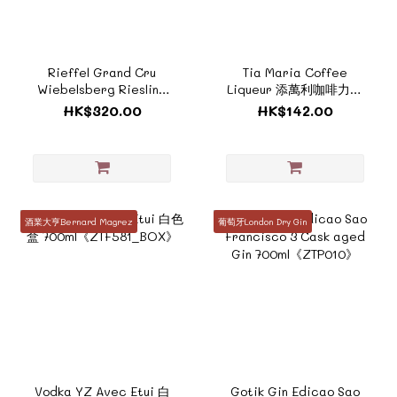
Rieffel Grand Cru
Tia Maria Coffee
Wiebelsberg Riesling
Liqueur 添萬利咖啡力嬌
Alsace 2019《ZF1059》
700ml《ZI314》
HK$320.00
HK$142.00
酒業大亨Bernard Magrez
葡萄牙London Dry Gin
Vodka YZ Avec Etui 白
Gotik Gin Edicao Sao